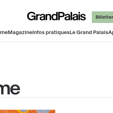
Billette
mme
Magazine
Infos pratiques
Le Grand Palais
A
me