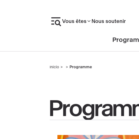
Skip
to
Vous êtes
Nous soutenir
main
content
En-
Progra
tête
Inicio
Programme
Breadcrumb
Program