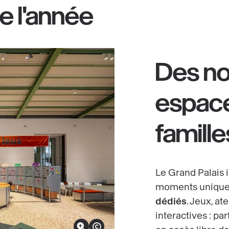
e l'année
Des n
espace
famille
Le Grand Palais i
moments unique
dédiés
. Jeux, at
interactives : p