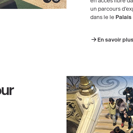
en accès libre d
Ampliar la imagen
Mostrar derechos de autor
un parcours d’exp
dans le le
Palais
En savoir plu
our