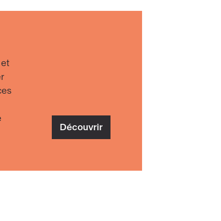
 et
r
ces
e
Découvrir