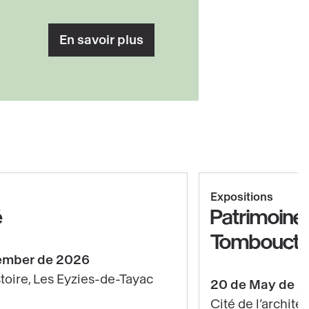
En savoir plus
Mostrar derechos de autor
Expositions
é
Patrimoines
Tomboucto
vember de 2026
toire, Les Eyzies-de-Tayac
20 de May de 
Cité de l’archite