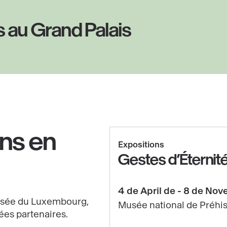
 au Grand Palais
ons en
Expositions
Gestes d’Éternit
4 de April de - 8 de No
usée du Luxembourg,
Musée national de Préhis
es partenaires.
Más