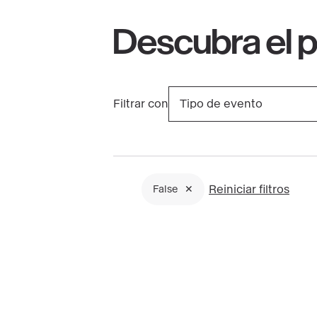
Descubra el 
Filtrar con
Tipo de evento
Al
hacer
clic
en
Reiniciar filtros
False
un
Filtres
filtro,
actifs
se
recarga
la
página.