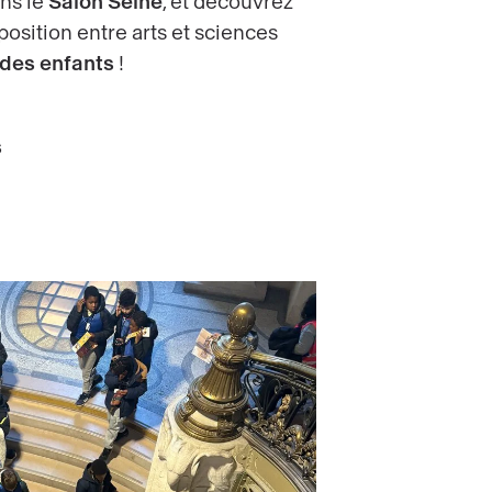
ans le
Salon Seine
, et découvrez
osition entre arts et sciences
 des enfants
!
s