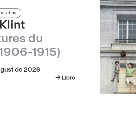
mos días
Klint
tures du
1906-1915)
ugust de 2026
Libro
Hilma
af
Klint,
Les
peintures
du
Temple