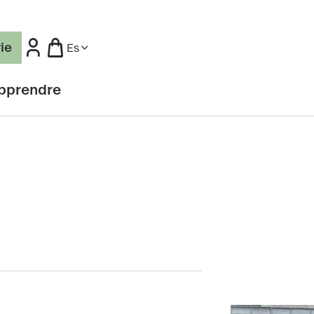
rie
Es
pprendre