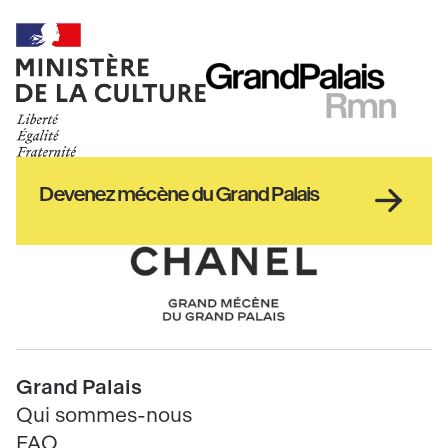
Ministère
RMN
de
GrandPalais
la
culture
Haut
Devenez mécène du Grand Palais
pied
de
page
Chanel
Pied
Grand Palais
de
Qui sommes-nous
page
FAQ