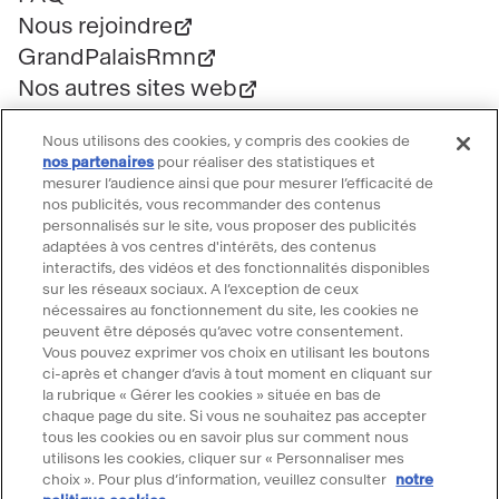
Nous rejoindre
GrandPalaisRmn
Nos autres sites web
Professionnels
Nous utilisons des cookies, y compris des cookies de
Mécénat
nos partenaires
pour réaliser des statistiques et
Presse
mesurer l’audience ainsi que pour mesurer l’efficacité de
nos publicités, vous recommander des contenus
Marchés publics
personnalisés sur le site, vous proposer des publicités
Location d'espaces
adaptées à vos centres d'intérêts, des contenus
interactifs, des vidéos et des fonctionnalités disponibles
Billetterie
sur les réseaux sociaux. A l’exception de ceux
Billetterie groupe
nécessaires au fonctionnement du site, les cookies ne
peuvent être déposés qu’avec votre consentement.
Service client
Vous pouvez exprimer vos choix en utilisant les boutons
FAQ Billetterie
ci-après et changer d’avis à tout moment en cliquant sur
la rubrique « Gérer les cookies » située en bas de
CGV
chaque page du site. Si vous ne souhaitez pas accepter
Règlement de visite
tous les cookies ou en savoir plus sur comment nous
utilisons les cookies, cliquer sur « Personnaliser mes
Suivre le Grand Palais
choix ». Pour plus d’information, veuillez consulter
notre