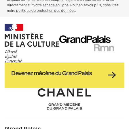
Ministère
RMN
de
GrandPalais
la
culture
Haut
Devenez mécène du Grand Palais
pied
de
page
Chanel
Pied
Grand Palais