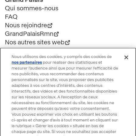
de
Qui sommes-nous
page
FAQ
Nous rejoindre
GrandPalaisRmn
Nos autres sites web
Professionnels
Nous utilisons des cookies, y compris des cookies de
Mécénat
nos partenaires
pour réaliser des statistiques et
Presse
mesurer l’audience ainsi que pour mesurer l’efficacité de
nos publicités, vous recommander des contenus
Marchés publics
personnalisés sur le site, vous proposer des publicités
Location d'espaces
adaptées à vos centres d'intérêts, des contenus
interactifs, des vidéos et des fonctionnalités disponibles
Billetterie
sur les réseaux sociaux. A l’exception de ceux
Billetterie groupe
nécessaires au fonctionnement du site, les cookies ne
peuvent être déposés qu’avec votre consentement.
Service client
Vous pouvez exprimer vos choix en utilisant les boutons
FAQ Billetterie
ci-après et changer d’avis à tout moment en cliquant sur
la rubrique « Gérer les cookies » située en bas de
CGV
chaque page du site. Si vous ne souhaitez pas accepter
Règlement de visite