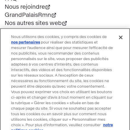
Nous rejoindre
GrandPalaisRmn
Nos autres sites web
Professionnels
Nous utilisons des cookies, y compris des cookies de
Mécénat
nos partenaires
pour réaliser des statistiques et
Presse
mesurer l’audience ainsi que pour mesurer l’efficacité de
nos publicités, vous recommander des contenus
Marchés publics
personnalisés sur le site, vous proposer des publicités
Location d'espaces
adaptées à vos centres d'intérêts, des contenus
interactifs, des vidéos et des fonctionnalités disponibles
Billetterie
sur les réseaux sociaux. A l’exception de ceux
Billetterie groupe
nécessaires au fonctionnement du site, les cookies ne
peuvent être déposés qu’avec votre consentement.
Service client
Vous pouvez exprimer vos choix en utilisant les boutons
FAQ Billetterie
ci-après et changer d’avis à tout moment en cliquant sur
la rubrique « Gérer les cookies » située en bas de
CGV
chaque page du site. Si vous ne souhaitez pas accepter
Règlement de visite
tous les cookies ou en savoir plus sur comment nous
utilisons les cookies, cliquer sur « Personnaliser mes
Suivre le Grand Palais
choix ». Pour plus d’information, veuillez consulter
notre