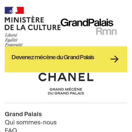
Ministère
RMN
de
GrandPalais
la
culture
Haut
Devenez mécène du Grand Palais
pied
de
page
Chanel
Pied
Grand Palais
de
Qui sommes-nous
page
FAQ