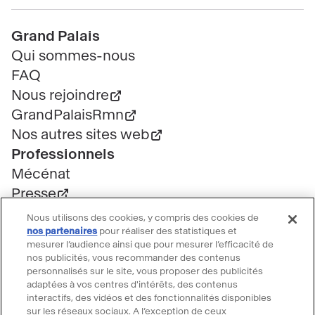
Pied
Grand Palais
de
Qui sommes-nous
page
FAQ
Nous rejoindre
GrandPalaisRmn
Nos autres sites web
Professionnels
Mécénat
Presse
Marchés publics
Nous utilisons des cookies, y compris des cookies de
Location d'espaces
nos partenaires
pour réaliser des statistiques et
mesurer l’audience ainsi que pour mesurer l’efficacité de
Billetterie
nos publicités, vous recommander des contenus
Billetterie groupe
personnalisés sur le site, vous proposer des publicités
adaptées à vos centres d'intérêts, des contenus
Service client
interactifs, des vidéos et des fonctionnalités disponibles
FAQ Billetterie
sur les réseaux sociaux. A l’exception de ceux