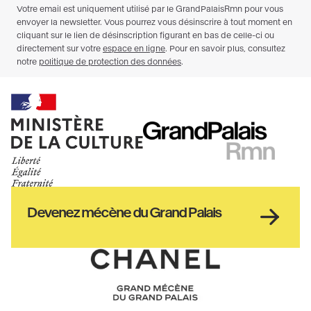
Ministère
RMN
de
GrandPalais
la
culture
Haut
Devenez mécène du Grand Palais
pied
de
page
Chanel