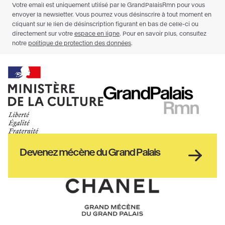
Ministère
RMN
de
GrandPalais
la
culture
Haut
Devenez mécène du Grand Palais
pied
de
page
Chanel