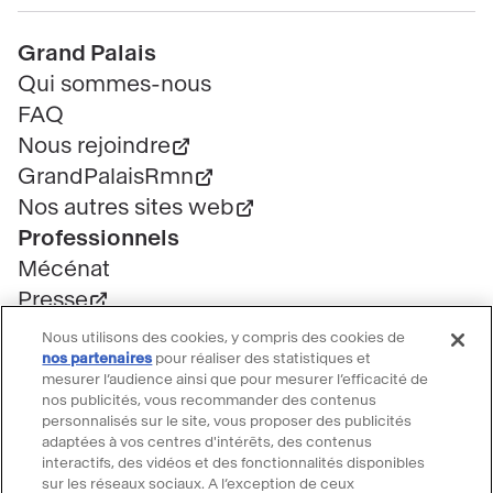
Pied
Grand Palais
de
Qui sommes-nous
page
FAQ
Nous rejoindre
GrandPalaisRmn
Nos autres sites web
Professionnels
Mécénat
Presse
Marchés publics
Nous utilisons des cookies, y compris des cookies de
Location d'espaces
nos partenaires
pour réaliser des statistiques et
mesurer l’audience ainsi que pour mesurer l’efficacité de
Billetterie
nos publicités, vous recommander des contenus
Billetterie groupe
personnalisés sur le site, vous proposer des publicités
adaptées à vos centres d'intérêts, des contenus
Service client
interactifs, des vidéos et des fonctionnalités disponibles
FAQ Billetterie
sur les réseaux sociaux. A l’exception de ceux