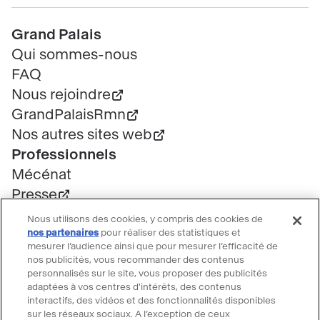
Pied
Grand Palais
de
Qui sommes-nous
page
FAQ
Nous rejoindre
GrandPalaisRmn
Nos autres sites web
Professionnels
Mécénat
Presse
Marchés publics
Nous utilisons des cookies, y compris des cookies de
Location d'espaces
nos partenaires
pour réaliser des statistiques et
mesurer l’audience ainsi que pour mesurer l’efficacité de
Billetterie
nos publicités, vous recommander des contenus
Billetterie groupe
personnalisés sur le site, vous proposer des publicités
adaptées à vos centres d'intérêts, des contenus
Service client
interactifs, des vidéos et des fonctionnalités disponibles
FAQ Billetterie
sur les réseaux sociaux. A l’exception de ceux