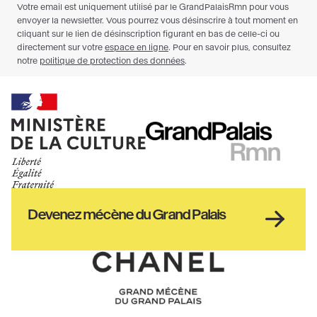
Ministère
RMN
de
GrandPalais
la
culture
Haut
Devenez mécène du Grand Palais
pied
de
page
Chanel