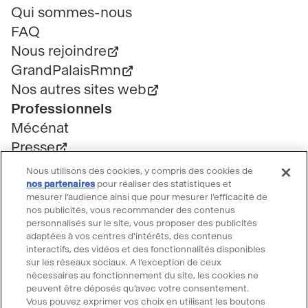
de
Qui sommes-nous
page
FAQ
Nous rejoindre
GrandPalaisRmn
Nos autres sites web
Professionnels
Mécénat
Presse
Marchés publics
Nous utilisons des cookies, y compris des cookies de
Location d'espaces
nos partenaires
pour réaliser des statistiques et
mesurer l’audience ainsi que pour mesurer l’efficacité de
Billetterie
nos publicités, vous recommander des contenus
Billetterie groupe
personnalisés sur le site, vous proposer des publicités
adaptées à vos centres d'intérêts, des contenus
Service client
interactifs, des vidéos et des fonctionnalités disponibles
FAQ Billetterie
sur les réseaux sociaux. A l’exception de ceux
nécessaires au fonctionnement du site, les cookies ne
CGV
peuvent être déposés qu’avec votre consentement.
Règlement de visite
Vous pouvez exprimer vos choix en utilisant les boutons