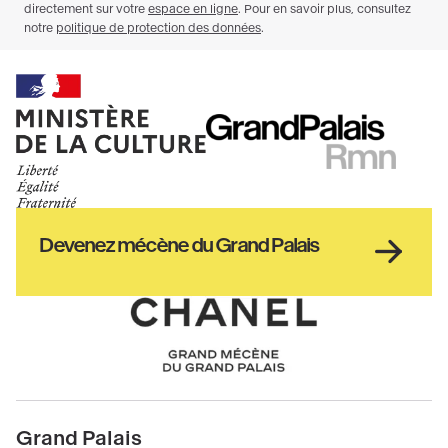
Ministère
RMN
de
GrandPalais
la
culture
Haut
Devenez mécène du Grand Palais
pied
de
page
Chanel
Pied
Grand Palais