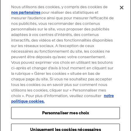
Marchés publics
Nous utilisons des cookies, y compris des cookies de
Location d'espaces
nos partenaires
pour réaliser des statistiques et
mesurer l’audience ainsi que pour mesurer l’efficacité de
Billetterie
nos publicités, vous recommander des contenus
Billetterie groupe
personnalisés sur le site, vous proposer des publicités
Service client
adaptées à vos centres d'intérêts, des contenus
interactifs, des vidéos et des fonctionnalités disponibles
FAQ Billetterie
sur les réseaux sociaux. A l’exception de ceux
CGV
nécessaires au fonctionnement du site, les cookies ne
peuvent être déposés qu’avec votre consentement.
Règlement de visite
Vous pouvez exprimer vos choix en utilisant les boutons
Suivre le Grand Palais
ci-après et changer d’avis à tout moment en cliquant sur
la rubrique « Gérer les cookies » située en bas de
Accéder
Accéder
Accéder
Accéder
Accéder
chaque page du site. Si vous ne souhaitez pas accepter
tous les cookies ou en savoir plus sur comment nous
au
au
au
au
au
utilisons les cookies, cliquer sur « Personnaliser mes
contenu
contenu
contenu
contenu
contenu
choix ». Pour plus d’information, veuillez consulter
notre
@2025 - Tous droits réservés
Mentions légales
Merci d'accepter les cookies pour
Facebook
Youtube
Instagram
Tik
Linkedin
politique cookies.
Menu
Données personnelles
Politique cookies
utiliser le chatbot Ask Mona
-
-
-
tok
-
légal
Personnaliser mes choix
Gérer mes cookies
Accessibilité : partiellement conforme
nouvelle
nouvelle
nouvelle
-
nouvelle
Accepter les cookies
Propriété intellectuelle & crédits
Plan du site
fenêtre
fenêtre
fenêtre
nouvelle
fenêtre
Uniquement les cookies nécessaires
fenêtre