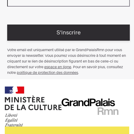
Ministère
RMN
de
GrandPalais
la
culture