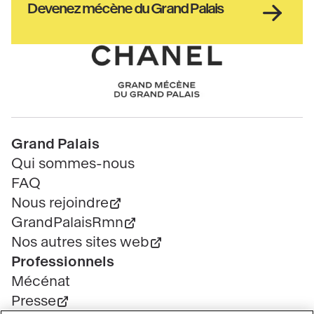
Haut
Devenez mécène du Grand Palais
pied
de
page
Chanel
Pied
Grand Palais
de
Qui sommes-nous
page
FAQ
Nous rejoindre
GrandPalaisRmn
Nos autres sites web
Professionnels
Mécénat
Presse