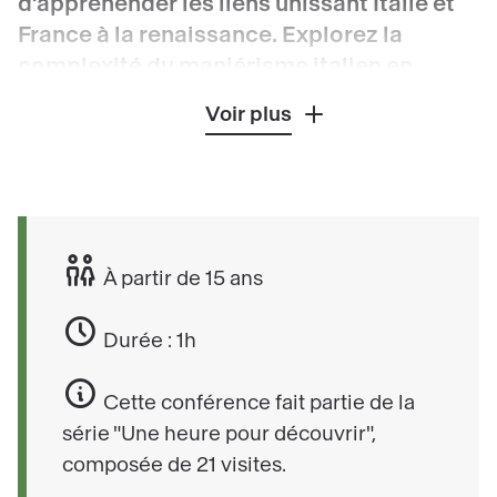
d’appréhender les liens unissant Italie et
France à la renaissance. Explorez la
complexité du maniérisme italien en
contexte français.
Voir plus
La Pietà
est l’une des œuvres les plus
ambitieuses de Rosso Fiorentino (1494 - 1540)
peinte en France à la Renaissance. Œuvre
commandée par Anne de Montmorency,
À partir de 15 ans
connétable de France, elle propose une
iconographie renouvelée de la Pietà. Sa
Durée : 1h
restauration complexe a révélé une histoire
singulière.
Cette conférence fait partie de la
série "Une heure pour découvrir",
composée de 21 visites.