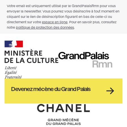
Ministère
RMN
de
GrandPalais
la
culture
Haut
Devenez mécène du Grand Palais
pied
de
page
Chanel