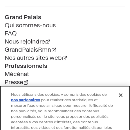
Pied
Grand Palais
de
Qui sommes-nous
page
FAQ
Nous rejoindre
GrandPalaisRmn
Nos autres sites web
Professionnels
Mécénat
Presse
Marchés publics
Nous utilisons des cookies, y compris des cookies de
Location d'espaces
nos partenaires
pour réaliser des statistiques et
mesurer l’audience ainsi que pour mesurer l’efficacité de
Billetterie
nos publicités, vous recommander des contenus
Billetterie groupe
personnalisés sur le site, vous proposer des publicités
Service client
adaptées à vos centres d'intérêts, des contenus
interactifs, des vidéos et des fonctionnalités disponibles