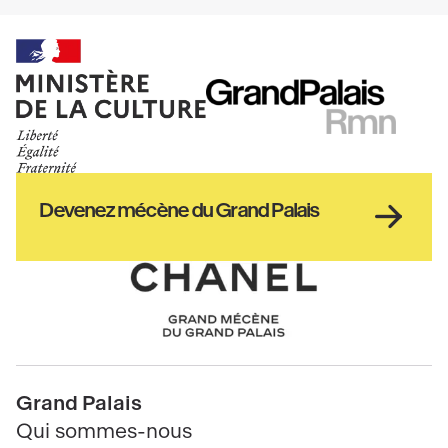
Ministère
RMN
de
GrandPalais
la
culture
Haut
Devenez mécène du Grand Palais
pied
de
page
Chanel
Pied
Grand Palais
de
Qui sommes-nous