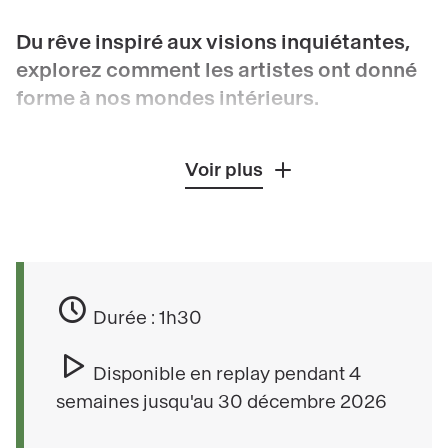
Du rêve inspiré aux visions inquiétantes,
explorez comment les artistes ont donné
forme à nos mondes intérieurs.
De tout temps, le rêve a été source d’inspiration,
Voir plus
des artistes de l’Antiquité aux surréalistes. Qu’il
traduise un message divin ou intime et
personnel, il est pour certains un véritable
stimulant dans leur démarche créatrice. Avec la
naissance de la psychanalyse, le rêve et sa
Durée : 1h30
forme sombre, le cauchemar, deviennent une
autre façon d’envisager le monde.
Disponible en replay pendant 4
semaines jusqu'au 30 décembre 2026