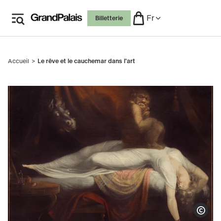
Aller
Fr
Billetterie
au
contenu
principal
Accueil
Le rêve et le cauchemar dans l'art
Fil
d'Ariane
Afficher le co