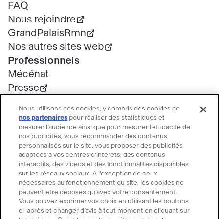
page
FAQ
Nous rejoindre
GrandPalaisRmn
Nos autres sites web
Professionnels
Mécénat
Presse
Marchés publics
Nous utilisons des cookies, y compris des cookies de
Location d'espaces
nos partenaires
pour réaliser des statistiques et
mesurer l’audience ainsi que pour mesurer l’efficacité de
Billetterie
nos publicités, vous recommander des contenus
Billetterie groupe
personnalisés sur le site, vous proposer des publicités
Service client
adaptées à vos centres d'intérêts, des contenus
interactifs, des vidéos et des fonctionnalités disponibles
FAQ Billetterie
sur les réseaux sociaux. A l’exception de ceux
CGV
nécessaires au fonctionnement du site, les cookies ne
peuvent être déposés qu’avec votre consentement.
Règlement de visite
Vous pouvez exprimer vos choix en utilisant les boutons
Suivre le Grand Palais
ci-après et changer d’avis à tout moment en cliquant sur