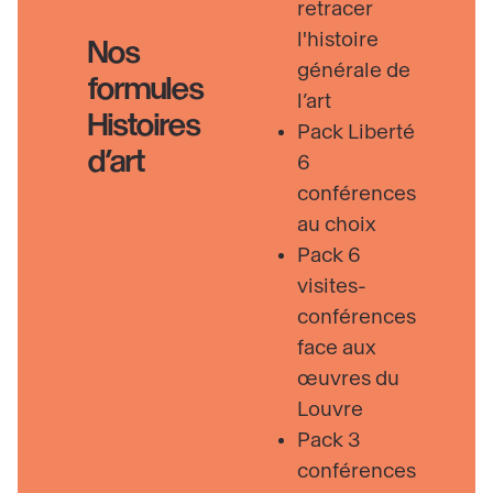
retracer
l'histoire
Nos
générale de
formules
l’art
Histoires
Pack Liberté
d’art
6
conférences
au choix
Pack 6
visites-
conférences
face aux
œuvres du
Louvre
Pack 3
conférences