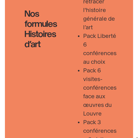
retracer
l'histoire
Nos
générale de
formules
l’art
Histoires
Pack Liberté
d’art
6
conférences
au choix
Pack 6
visites-
conférences
face aux
œuvres du
Louvre
Pack 3
conférences