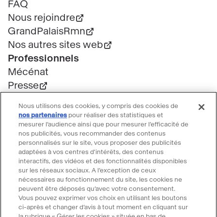
page
FAQ
Nous rejoindre
GrandPalaisRmn
Nos autres sites web
Professionnels
Mécénat
Presse
Marchés publics
Nous utilisons des cookies, y compris des cookies de
Location d'espaces
nos partenaires
pour réaliser des statistiques et
mesurer l’audience ainsi que pour mesurer l’efficacité de
Billetterie
nos publicités, vous recommander des contenus
Billetterie groupe
personnalisés sur le site, vous proposer des publicités
Service client
adaptées à vos centres d'intérêts, des contenus
interactifs, des vidéos et des fonctionnalités disponibles
FAQ Billetterie
sur les réseaux sociaux. A l’exception de ceux
CGV
nécessaires au fonctionnement du site, les cookies ne
peuvent être déposés qu’avec votre consentement.
Règlement de visite
Vous pouvez exprimer vos choix en utilisant les boutons
Suivre le Grand Palais
ci-après et changer d’avis à tout moment en cliquant sur
la rubrique « Gérer les cookies » située en bas de