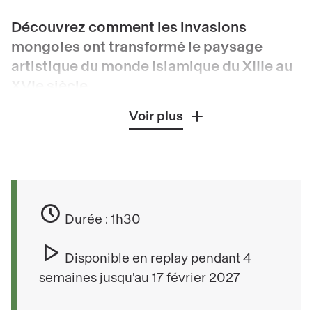
Découvrez comment les invasions
mongoles ont transformé le paysage
artistique du monde islamique du XIIIe au
XVIe siècle.
Voir plus
Les invasions mongoles du 13e siècle, en
particulier la prise et la destruction de Bagdad
en 1251, sont à l’origine de la reconfiguration de
la région. De nouveaux foyers artistiques
s’imposent à l’est, autour de la dynastie timuride
Durée : 1h30
par exemple, tandis qu’à l’ouest, le Maghreb
mérinide et surtout l’Égypte et la Syrie
Disponible en replay pendant 4
mameloukes proposent des formes d’art
semaines jusqu'au 17 février 2027
originales.