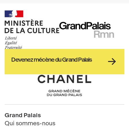
Ministère
RMN
de
GrandPalais
la
culture
Haut
Devenez mécène du Grand Palais
pied
de
page
Chanel
Pied
Grand Palais
de
Qui sommes-nous