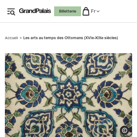
Aller
Fr
Billetterie
au
contenu
principal
Accueil
Les arts au temps des Ottomans (XVIe-XIXe siècles)
Fil
d'Ariane
Carreau de revêtement. Damas, Syrie, 16è siècle
Afficher le co