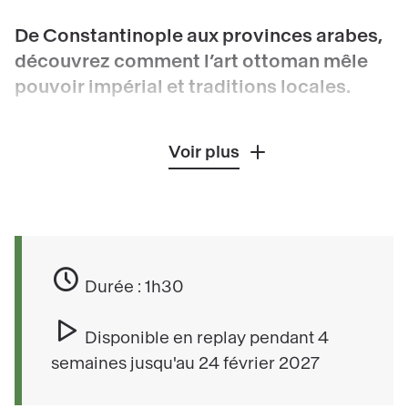
De Constantinople aux provinces arabes,
découvrez comment l’art ottoman mêle
pouvoir impérial et traditions locales.
Après la prise de Constantinople en 1453, les
Voir plus
Ottomans se lancent dans la conquête de
l’Égypte, de la Syrie, de l’Irak et de l’Afrique du
Nord – seul le Maroc ne fait pas partie de
l’Empire. Les œuvres d’art produites dans les
provinces arabes reflètent incontestablement la
Durée : 1h30
domination politique et esthétique d’Istanbul,
tout en reflétant les particularités artistiques de
Disponible en replay pendant 4
chaque région.
semaines jusqu'au 24 février 2027