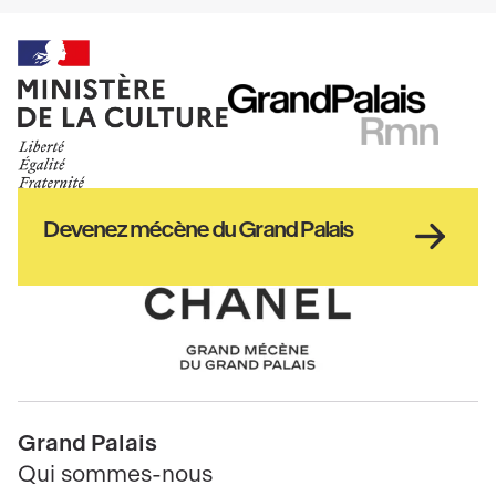
Ministère
RMN
de
GrandPalais
la
culture
Haut
Devenez mécène du Grand Palais
pied
de
page
Chanel
Pied
Grand Palais
de
Qui sommes-nous