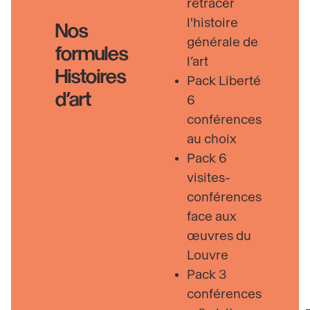
retracer
l'histoire
Nos
générale de
formules
l’art
Histoires
Pack Liberté
d’art
6
conférences
au choix
Pack 6
visites-
conférences
face aux
œuvres du
Louvre
Pack 3
conférences