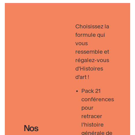
Choisissez la
formule qui
vous
ressemble et
régalez-vous
d'Histoires
d'art !
Pack 21
conférences
pour
retracer
l'histoire
Nos
générale de