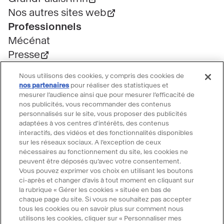
Nos autres sites web
Professionnels
Mécénat
Presse
Marchés publics
Nous utilisons des cookies, y compris des cookies de
Location d'espaces
nos partenaires
pour réaliser des statistiques et
mesurer l’audience ainsi que pour mesurer l’efficacité de
Billetterie
nos publicités, vous recommander des contenus
Billetterie groupe
personnalisés sur le site, vous proposer des publicités
Service client
adaptées à vos centres d'intérêts, des contenus
interactifs, des vidéos et des fonctionnalités disponibles
FAQ Billetterie
sur les réseaux sociaux. A l’exception de ceux
CGV
nécessaires au fonctionnement du site, les cookies ne
peuvent être déposés qu’avec votre consentement.
Règlement de visite
Vous pouvez exprimer vos choix en utilisant les boutons
Suivre le Grand Palais
ci-après et changer d’avis à tout moment en cliquant sur
la rubrique « Gérer les cookies » située en bas de
Accéder
Accéder
Accéder
Accéder
Accéder
chaque page du site. Si vous ne souhaitez pas accepter
tous les cookies ou en savoir plus sur comment nous
au
au
au
au
au
utilisons les cookies, cliquer sur « Personnaliser mes