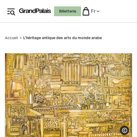
Aller
Fr
Billetterie
au
contenu
principal
Accueil
L'héritage antique des arts du monde arabe
Fil
d'Ariane
Jamil Molaeb,
Baalbek
, 2019
Afficher le co