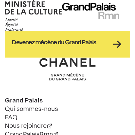
Ministère
RMN
de
GrandPalais
la
culture
Haut
Devenez mécène du Grand Palais
pied
de
page
Chanel
Pied
Grand Palais
de
Qui sommes-nous
page
FAQ
Nous rejoindre
GrandPalaisRmn