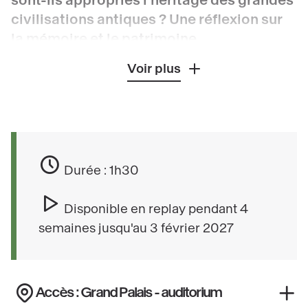
sont-ils appropriés l’héritage des grandes
civilisations antiques ? Une réflexion sur
la mémoire et le patrimoine.
Voir plus
Dans l’Antiquité, les tribus arabes ne sont
présentes qu’en péninsule Arabique. Cela
n’empêche en rien les pays arabes d’aujourd’hui
de revendiquer l’héritage des sociétés antiques
comme une part importante de leur patrimoine
Durée : 1h30
national. Il en est ainsi de l’Égypte d’aujourd’hui
avec l’Égypte pharaonique, mais aussi de l’Irak
Disponible en replay pendant 4
avec la Mésopotamie ancienne, de la Tunisie
semaines jusqu'au 3 février 2027
avec Carthage, et même de l’Arabie saoudite
avec les tombeaux nabatéens d’al-Ula.
Accès : Grand Palais - auditorium