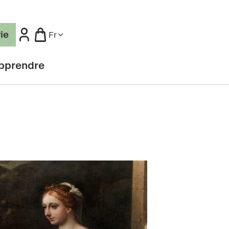
rie
Fr
pprendre