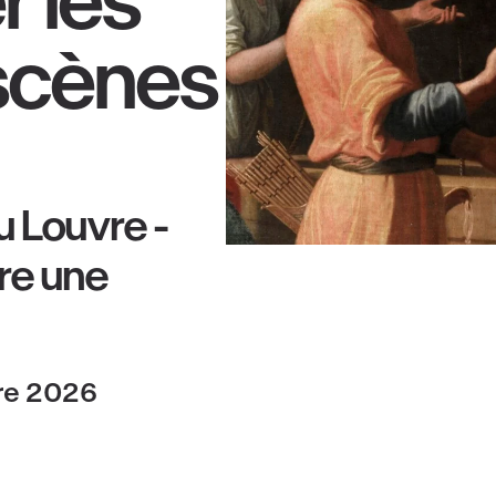
r les
scènes
u Louvre -
re une
re 2026