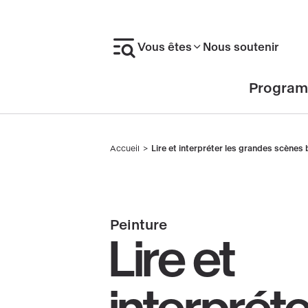
Aller
au
Vous êtes
Nous soutenir
contenu
principal
En-
Progra
tête
Accueil
Lire et interpréter les grandes scènes 
Fil
d'Ariane
Peinture
Lire et