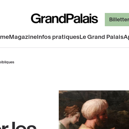
Billette
mme
Magazine
Infos pratiques
Le Grand Palais
A
bibliques