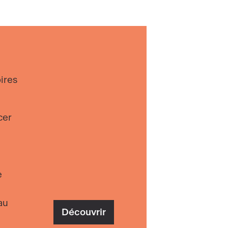
ires
cer
e
au
Découvrir