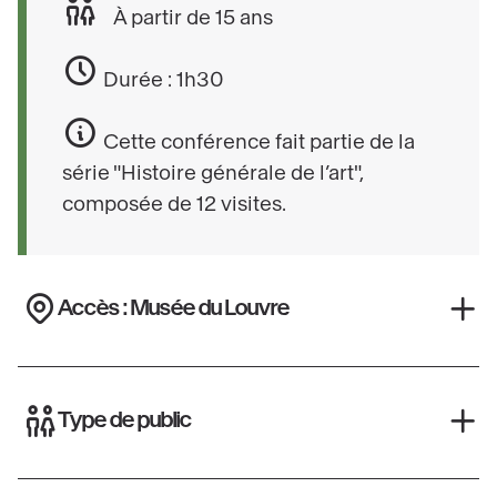
À partir de 15 ans
er
péninsule qui fut, au I
millénaire avant J.-C. le
berceau de la civilisation étrusque et d’autres
Durée : 1h30
cultures aujourd’hui encore méconnues.
Cette conférence fait partie de la
série "Histoire générale de l’art",
composée de 12 visites.
Accès : Musée du Louvre
Type de public