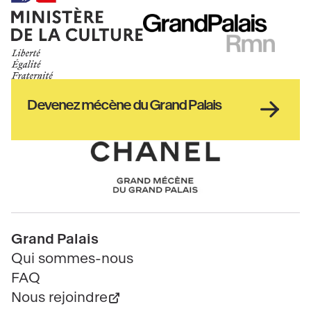
Ministère
RMN
de
GrandPalais
la
culture
Haut
Devenez mécène du Grand Palais
pied
de
page
Chanel
Pied
Grand Palais
de
Qui sommes-nous
page
FAQ
Nous rejoindre