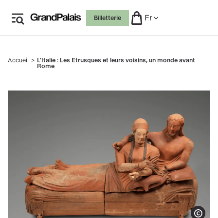
Aller
Fr
Billetterie
au
contenu
principal
Accueil
L'Italie : Les Etrusques et leurs voisins, un monde avant
Fil
Rome
d'Ariane
Sarcophage, dit Sarcophage des époux
Afficher le co