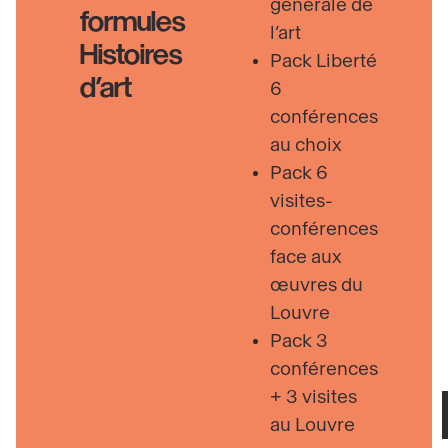
générale de
formules
l’art
Histoires
Pack Liberté
d’art
6
conférences
au choix
Pack 6
visites-
conférences
face aux
œuvres du
Louvre
Pack 3
conférences
+ 3 visites
au Louvre