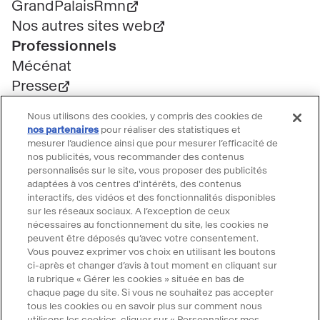
GrandPalaisRmn
Nos autres sites web
Professionnels
Mécénat
Presse
Marchés publics
Nous utilisons des cookies, y compris des cookies de
Location d'espaces
nos partenaires
pour réaliser des statistiques et
mesurer l’audience ainsi que pour mesurer l’efficacité de
Billetterie
nos publicités, vous recommander des contenus
Billetterie groupe
personnalisés sur le site, vous proposer des publicités
Service client
adaptées à vos centres d'intérêts, des contenus
interactifs, des vidéos et des fonctionnalités disponibles
FAQ Billetterie
sur les réseaux sociaux. A l’exception de ceux
CGV
nécessaires au fonctionnement du site, les cookies ne
peuvent être déposés qu’avec votre consentement.
Règlement de visite
Vous pouvez exprimer vos choix en utilisant les boutons
Suivre le Grand Palais
ci-après et changer d’avis à tout moment en cliquant sur
la rubrique « Gérer les cookies » située en bas de
Accéder
Accéder
Accéder
Accéder
Accéder
chaque page du site. Si vous ne souhaitez pas accepter
tous les cookies ou en savoir plus sur comment nous
au
au
au
au
au
utilisons les cookies, cliquer sur « Personnaliser mes