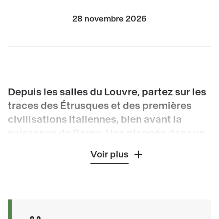
28 novembre 2026
Depuis les salles du Louvre, partez sur les
traces des Étrusques et des premières
civilisations italiennes, bien avant la
naissance de Rome. Une plongée dans un
millénaire d’échanges et d’influences
Voir plus
culturelles.
Venez découvrir avec un conférencier la plus
grande collection d’art étrusque et italique au
monde, hors d’Italie. Une visite au cœur de la