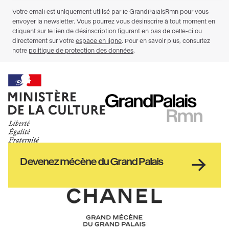
Ministère
RMN
de
GrandPalais
la
culture
Haut
Devenez mécène du Grand Palais
pied
de
page
Chanel