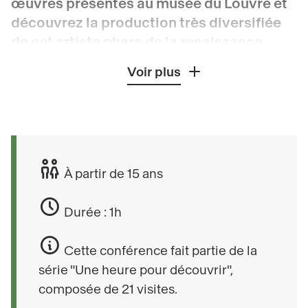
œuvres présentes au musée du Louvre et
découvrez la production très diversifiée
de cet artiste phare de la renaissance
Italienne.
Voir plus
Venez découvrir les œuvres de Raphaël (1483 -
1520) au musée du Louvre, de la grâce de sa
période de jeunesse à la subtilité et l’invention
de ses portraits, en passant par les grands
À partir de 15 ans
formats de la commande pontificale pour
François Ier. Comment cet artiste à l’organisation
Durée : 1h
méthodique travaillait-il de concert avec ses
élèves-assistants ?
Cette conférence fait partie de la
série "Une heure pour découvrir",
composée de 21 visites.