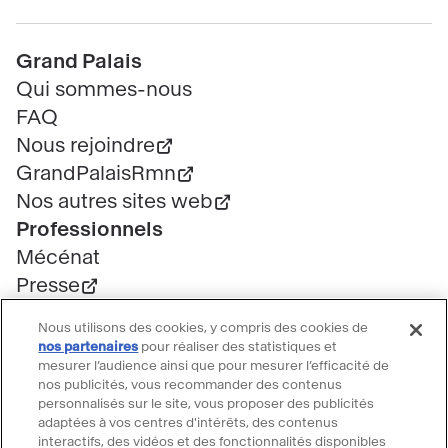
Pied
Grand Palais
de
Qui sommes-nous
page
FAQ
Nous rejoindre
GrandPalaisRmn
Nos autres sites web
Professionnels
Mécénat
Presse
Marchés publics
Nous utilisons des cookies, y compris des cookies de
Location d'espaces
nos partenaires
pour réaliser des statistiques et
Billetterie
mesurer l’audience ainsi que pour mesurer l’efficacité de
nos publicités, vous recommander des contenus
Billetterie groupe
personnalisés sur le site, vous proposer des publicités
Service client
adaptées à vos centres d'intérêts, des contenus
interactifs, des vidéos et des fonctionnalités disponibles