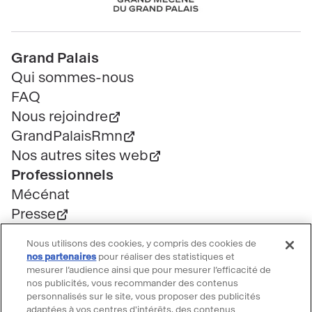
Pied
Grand Palais
de
Qui sommes-nous
page
FAQ
Nous rejoindre
GrandPalaisRmn
Nos autres sites web
Professionnels
Mécénat
Presse
Marchés publics
Nous utilisons des cookies, y compris des cookies de
Location d'espaces
nos partenaires
pour réaliser des statistiques et
mesurer l’audience ainsi que pour mesurer l’efficacité de
Billetterie
nos publicités, vous recommander des contenus
Billetterie groupe
personnalisés sur le site, vous proposer des publicités
Service client
adaptées à vos centres d'intérêts, des contenus