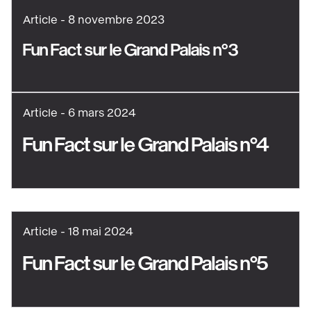
Article -
8 novembre 2023
Fun Fact sur le Grand Palais n°3
Voir
le
contenu
Article -
6 mars 2024
:
Fun Fact sur le Grand Palais n°4
Fun
Voir
Fact
le
Grand
contenu
Palais
:
n°3
Article -
18 mai 2024
Fun
:
Fact
Fun Fact sur le Grand Palais n°5
le
Grand
Voir
Grand
Palais
le
Palais