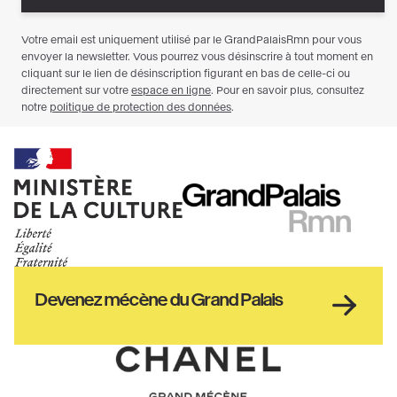
Ministère
RMN
de
GrandPalais
la
culture
Haut
Devenez mécène du Grand Palais
pied
de
page
Chanel