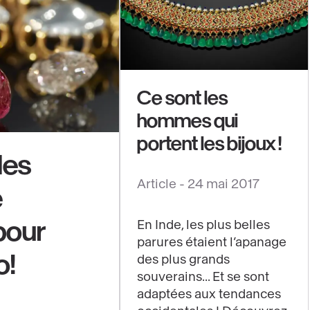
Ce sont les
hommes qui
portent les bijoux !
des
Article -
24 mai 2017
e
Voir
pour
En Inde, les plus belles
le
parures étaient l’apanage
contenu
o!
des plus grands
:
souverains... Et se sont
Ce
adaptées aux tendances
sont