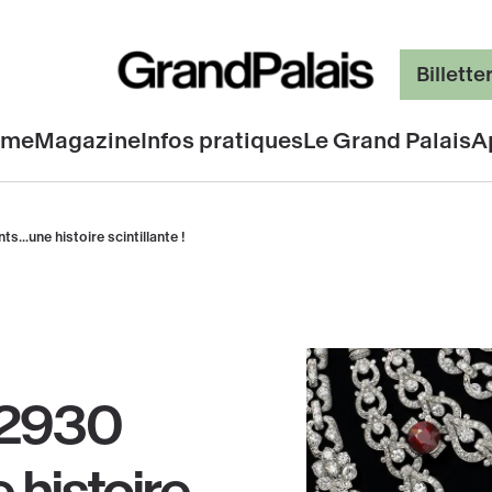
Billette
mme
Magazine
Infos pratiques
Le Grand Palais
A
s...une histoire scintillante !
x 2930
 histoire