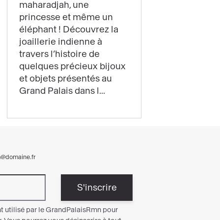
maharadjah, une
Les
princesse et même un
bijoux
éléphant ! Découvrez la
de
joaillerie indienne à
l'expo
travers l’histoire de
quelques précieux bijoux
Joyaux
et objets présentés au
ont
Grand Palais dans l...
plus
d'une
histoire
à
raconter
!