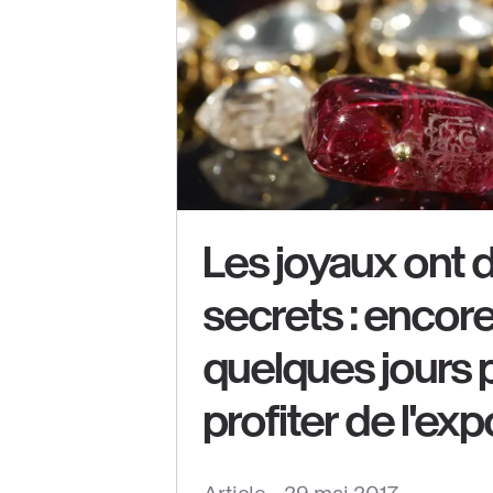
Les joyaux ont 
secrets : encor
quelques jours 
Voir
profiter de l'exp
le
contenu
: