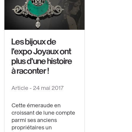
Les bijoux de
l'expo Joyaux ont
plus d'une histoire
à raconter !
Article -
24 mai 2017
Cette émeraude en
Voir
croissant de lune compte
le
parmi ses anciens
contenu
propriétaires un
: