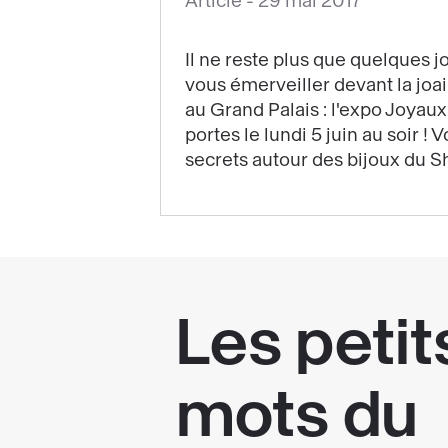
Article -
29 mai 2017
Les
joyaux
Il ne reste plus que quelques j
ont
vous émerveiller devant la joai
des
au Grand Palais : l'expo Joyau
secrets
portes le lundi 5 juin au soir ! 
:
secrets autour des bijoux du Sh
encore
quelques
jours
pour
profiter
de
l'expo!