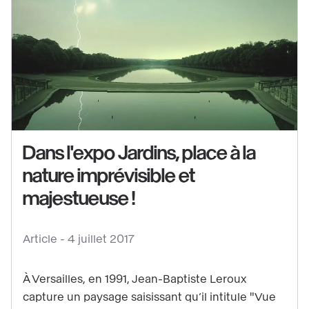
Dans l'expo Jardins, place à la
nature imprévisible et
majestueuse !
Voir
Article -
4 juillet 2017
le
contenu
À Versailles, en 1991, Jean-Baptiste Leroux
:
capture un paysage saisissant qu’il intitule "Vue
Dans