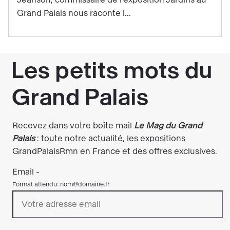
tout
Grand Palais nous raconte l...
droit...
des
tranchées
!