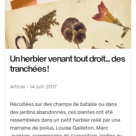
Un herbier venant tout droit... des
tranchées !
Voir
Article -
14 juin 2017
le
contenu
Récoltées sur des champs de bataille ou dans
:
des jardins abandonnés, ces plantes ont été
Un
rassemblées dans un petit herbier relié par une
herbier
marraine de poilus, Louise Gailleton. Marc
venant
Jeanson, commissaire de l’exposition Jardins au