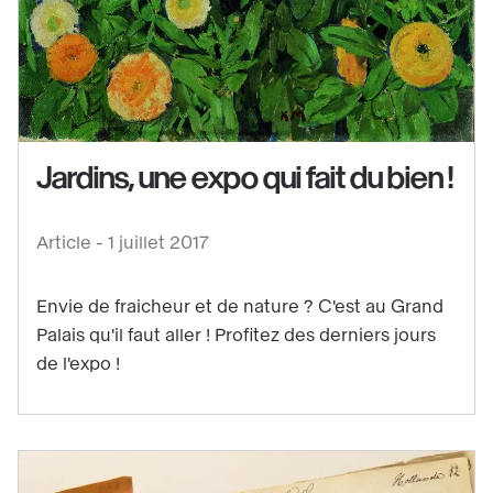
Voir
le
contenu
Jardins, une expo qui fait du bien !
:
Jardins,
une
Article -
1 juillet 2017
expo
qui
Envie de fraicheur et de nature ? C'est au Grand
fait
Palais qu'il faut aller ! Profitez des derniers jours
du
de l'expo !
bien
!