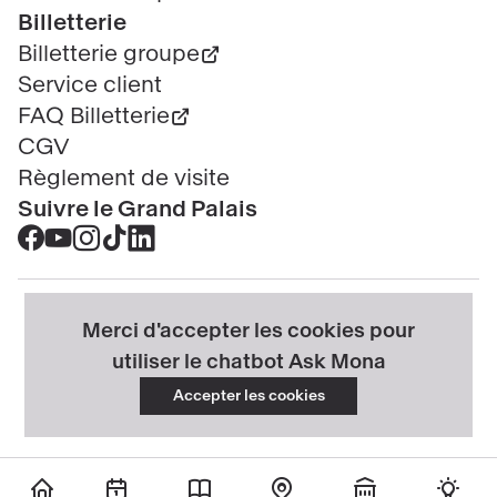
Billetterie
Billetterie groupe
Service client
FAQ Billetterie
CGV
Règlement de visite
Suivre le Grand Palais
Accéder
Accéder
Accéder
Accéder
Accéder
au
au
au
au
au
contenu
contenu
contenu
contenu
contenu
@2025 - Tous droits réservés
Mentions légales
Merci d'accepter les cookies pour
Facebook
Youtube
Instagram
Tik
Linkedin
Menu
Données personnelles
Politique cookies
utiliser le chatbot Ask Mona
-
-
-
tok
-
légal
Gérer mes cookies
Accessibilité : partiellement conforme
nouvelle
nouvelle
nouvelle
-
nouvelle
Accepter les cookies
Propriété intellectuelle & crédits
Plan du site
fenêtre
fenêtre
fenêtre
nouvelle
fenêtre
fenêtre