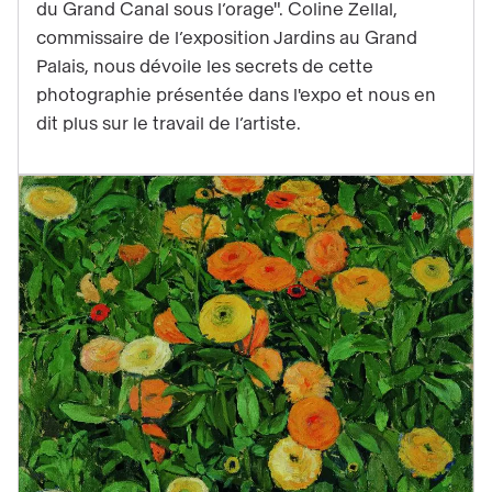
du Grand Canal sous l’orage". Coline Zellal,
l'expo
commissaire de l’exposition Jardins au Grand
Jardins,
Palais, nous dévoile les secrets de cette
place
photographie présentée dans l'expo et nous en
à
dit plus sur le travail de l’artiste.
la
nature
imprévisible
et
majestueuse
!