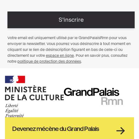
Ministère
RMN
de
GrandPalais
la
culture
Haut
Devenez mécène du Grand Palais
pied