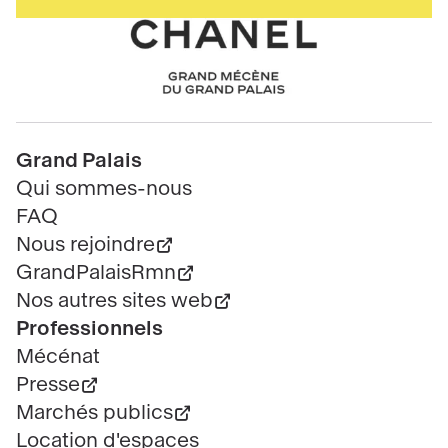
de
page
Chanel
Pied
Grand Palais
de
Qui sommes-nous
page
FAQ
Nous rejoindre
GrandPalaisRmn
Nos autres sites web
Professionnels
Mécénat
Presse
Marchés publics
Location d'espaces