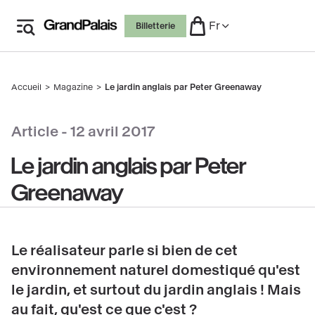
Aller
Fr
Billetterie
au
contenu
principal
Accueil
Magazine
Le jardin anglais par Peter Greenaway
Fil
d'Ariane
Article -
12 avril 2017
Le jardin anglais par Peter
Greenaway
Le réalisateur parle si bien de cet
environnement naturel domestiqué qu'est
le jardin, et surtout du jardin anglais ! Mais
au fait, qu'est ce que c'est ?