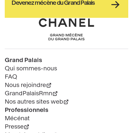
Haut
Devenez mécène du Grand Palais
pied
de
page
Chanel
Pied
Grand Palais
de
Qui sommes-nous
page
FAQ
Nous rejoindre
GrandPalaisRmn
Nos autres sites web
Professionnels
Mécénat
Presse