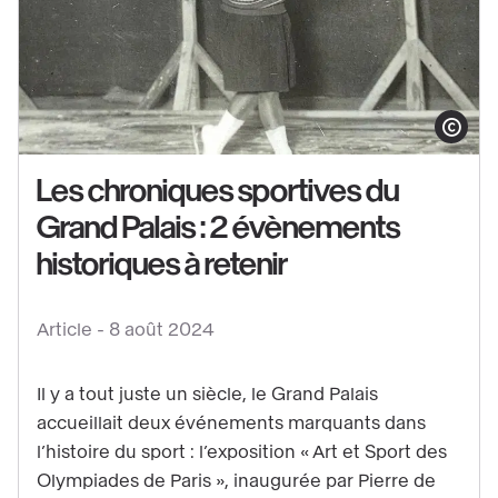
Afficher le co
Les chroniques sportives du
Grand Palais : 2 évènements
Voir
historiques à retenir
le
contenu
Article -
8 août 2024
:
Les
Il y a tout juste un siècle, le Grand Palais
chroniques
accueillait deux événements marquants dans
sportives
l’histoire du sport : l’exposition « Art et Sport des
du
Olympiades de Paris », inaugurée par Pierre de