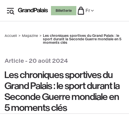
Aller
Fr
Billetterie
au
contenu
principal
Accueil
Magazine
Les chroniques sportives du Grand Palais : le
Fil
sport durant la Seconde Guerre mondiale en 5
d'Ariane
moments clés
 le copyright
Article -
20 août 2024
Les chroniques sportives du
Grand Palais : le sport durant la
Seconde Guerre mondiale en
5 moments clés