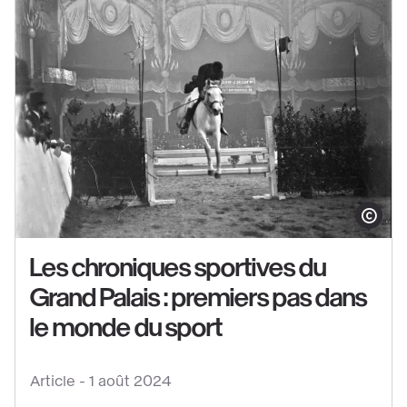
Afficher le co
Les chroniques sportives du
Grand Palais : premiers pas dans
le monde du sport
Voir
Article -
1 août 2024
le