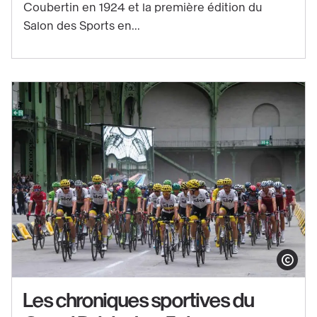
Grand
Coubertin en 1924 et la première édition du
Palais
Salon des Sports en...
:
2
évènements
historiques
à
retenir
Afficher le co
Les chroniques sportives du