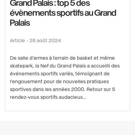
Grand Palais : top 5 des
évènements sportifs au Grand
Voir
Palais
le
contenu
:
Article -
26 août 2024
Les
chroniques
De salle d’armes à terrain de basket et même
sportives
skatepark, la Nef du Grand Palais a accueilli des
événements sportifs variés, témoignant de
du
l’engouement pour de nouvelles pratiques
Grand
sportives dans les années 2000. Retour sur 5
Palais
rendez-vous sportifs audacieux...
:
top
5
des
évènements