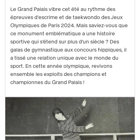
contenu
Le Grand Palais vibre cet été au rythme des
:
épreuves d’escrime et de taekwondo des Jeux
Les
Olympiques de Paris 2024. Mais saviez-vous que
chroniques
ce monument emblématique a une histoire
sportives
sportive qui s'étend sur plus d'un siècle ? Des
du
galas de gymnastique aux concours hippiques, il
Grand
a tissé une relation unique avec le monde du
Palais
sport. En cette année olympique, revivons
:
ensemble les exploits des champions et
premiers
championnes du Grand Palais !
pas
dans
le
monde
du
sport