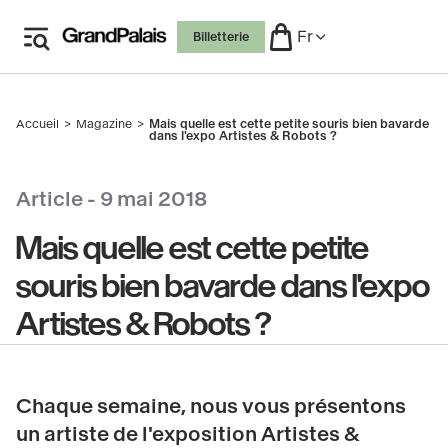
Aller
Fr
Billetterie
au
contenu
principal
Accueil
Magazine
Mais quelle est cette petite souris bien bavarde
Fil
dans l'expo Artistes & Robots ?
d'Ariane
 le copyright
Article -
9 mai 2018
Mais quelle est cette petite
souris bien bavarde dans l'expo
Artistes & Robots ?
Chaque semaine, nous vous présentons
un artiste de l'exposition Artistes &