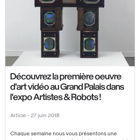
Voir
le
contenu
:
Découvrez la première oeuvre
Découvrez
la
d'art vidéo au Grand Palais dans
première
l'expo Artistes & Robots !
oeuvre
d'art
Article -
27 juin 2018
vidéo
au
Chaque semaine nous vous présentons une
Grand