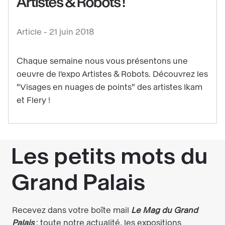
Artistes & Robots !
le
contenu
Article -
21 juin 2018
:
Interrogez-
Chaque semaine nous vous présentons une
vous
oeuvre de l'expo Artistes & Robots. Découvrez les
sur
"Visages en nuages de points" des artistes Ikam
le
et Flery !
devenir
de
l'identité
de
l'Homme
dans
l'expo
Artistes
&