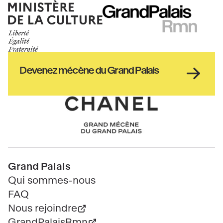
Ministère
RMN
de
GrandPalais
la
culture
Haut
Devenez mécène du Grand Palais
pied
de
page
Chanel
Pied
Grand Palais
de
Qui sommes-nous
page
FAQ
Nous rejoindre
GrandPalaisRmn