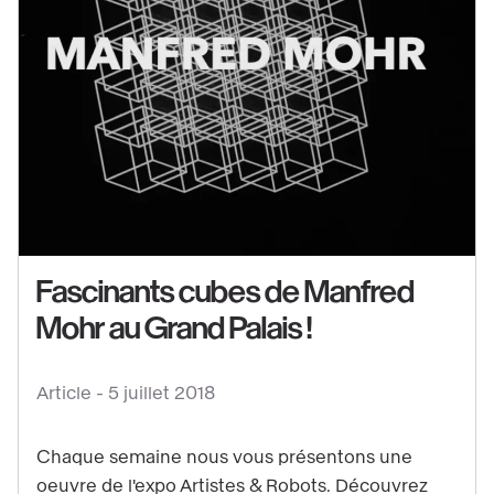
Voir
Fascinants cubes de Manfred
le
contenu
Mohr au Grand Palais !
:
Fascinants
Article -
5 juillet 2018
cubes
de
Chaque semaine nous vous présentons une
Manfred
oeuvre de l'expo Artistes & Robots. Découvrez