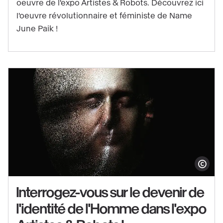
oeuvre de l'expo Artistes & Robots. Découvrez ici
Palais
l'oeuvre révolutionnaire et féministe de Name
dans
June Paik !
l'expo
Artistes
&
Robots
!
Afficher le co
Interrogez-vous sur le devenir de
l'identité de l'Homme dans l'expo
Voir