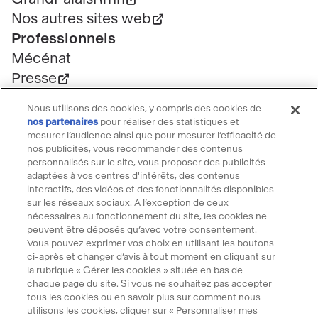
Nos autres sites web
Professionnels
Mécénat
Presse
Marchés publics
Nous utilisons des cookies, y compris des cookies de
Location d'espaces
nos partenaires
pour réaliser des statistiques et
mesurer l’audience ainsi que pour mesurer l’efficacité de
Billetterie
nos publicités, vous recommander des contenus
Billetterie groupe
personnalisés sur le site, vous proposer des publicités
Service client
adaptées à vos centres d'intérêts, des contenus
interactifs, des vidéos et des fonctionnalités disponibles
FAQ Billetterie
sur les réseaux sociaux. A l’exception de ceux
CGV
nécessaires au fonctionnement du site, les cookies ne
peuvent être déposés qu’avec votre consentement.
Règlement de visite
Vous pouvez exprimer vos choix en utilisant les boutons
Suivre le Grand Palais
ci-après et changer d’avis à tout moment en cliquant sur
la rubrique « Gérer les cookies » située en bas de
Accéder
Accéder
Accéder
Accéder
Accéder
chaque page du site. Si vous ne souhaitez pas accepter
tous les cookies ou en savoir plus sur comment nous
au
au
au
au
au
utilisons les cookies, cliquer sur « Personnaliser mes