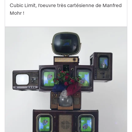
Mohr
Cubic Limit, l'oeuvre très cartésienne de Manfred
au
Mohr !
Grand
Palais
!