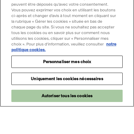
Professionnels
peuvent être déposés qu’avec votre consentement.
Mécénat
Vous pouvez exprimer vos choix en utilisant les boutons
ci-après et changer d’avis à tout moment en cliquant sur
Presse
la rubrique « Gérer les cookies » située en bas de
Marchés publics
chaque page du site. Si vous ne souhaitez pas accepter
tous les cookies ou en savoir plus sur comment nous
Location d'espaces
utilisons les cookies, cliquer sur « Personnaliser mes
Billetterie
choix ». Pour plus d’information, veuillez consulter
notre
Merci d'accepter les cookies pour
Billetterie groupe
politique cookies.
utiliser le chatbot Ask Mona
Service client
Personnaliser mes choix
Accepter les cookies
FAQ Billetterie
CGV
Uniquement les cookies nécessaires
Règlement de visite
Suivre le Grand Palais
Autoriser tous les cookies
Accueil
Programme
Magazine
Infos
Le Grand
Apprendre
pratiques
Palais
Accéder
Accéder
Accéder
Accéder
Accéder
au
au
au
au
au
contenu
contenu
contenu
contenu
contenu
@2025 - Tous droits réservés
Mentions légales
Facebook
Youtube
Instagram
Tik
Linkedin
Menu
Données personnelles
Politique cookies