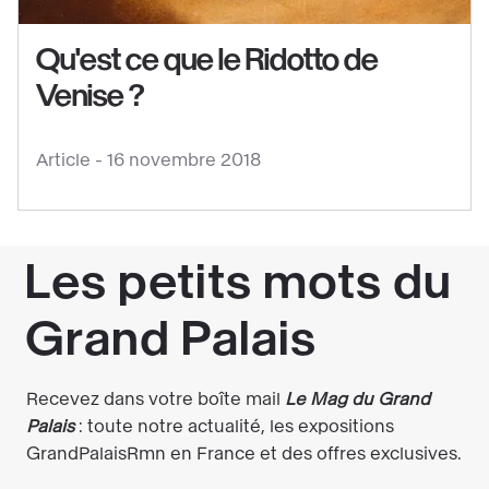
que
Qu'est ce que le Ridotto de
le
Venise ?
Ridotto
de
Venise
Article -
16 novembre 2018
?