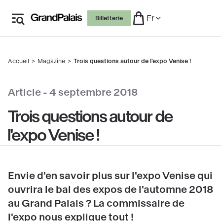
Aller
Fr
Billetterie
au
contenu
principal
Accueil
Magazine
Trois questions autour de l'expo Venise !
Fil
d'Ariane
 le copyright
Article -
4 septembre 2018
Trois questions autour de
l'expo Venise !
Envie d'en savoir plus sur l'expo Venise qui
ouvrira le bal des expos de l'automne 2018
au Grand Palais ? La commissaire de
l'expo nous explique tout !