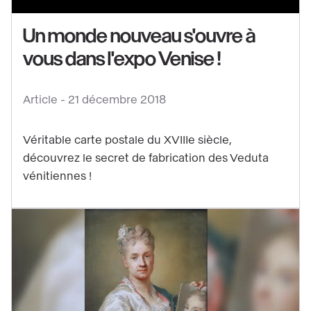
Un
monde
Un monde nouveau s'ouvre à
nouveau
vous dans l'expo Venise !
s'ouvre
à
Article -
21 décembre 2018
vous
dans
Véritable carte postale du XVIIIe siècle,
l'expo
découvrez le secret de fabrication des Veduta
Venise
vénitiennes !
!