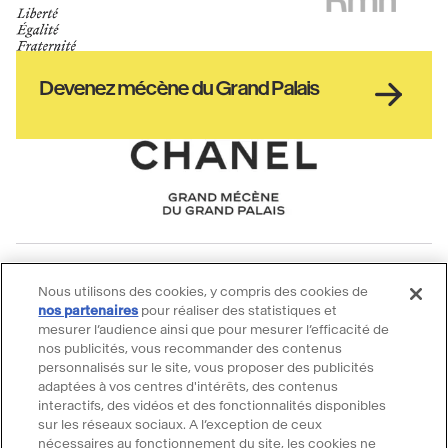
de
GrandPalais
la
culture
Haut
Devenez mécène du Grand Palais
pied
de
page
Chanel
Pied
Grand Palais
Nous utilisons des cookies, y compris des cookies de
de
Qui sommes-nous
nos partenaires
pour réaliser des statistiques et
mesurer l’audience ainsi que pour mesurer l’efficacité de
page
FAQ
nos publicités, vous recommander des contenus
Nous rejoindre
personnalisés sur le site, vous proposer des publicités
adaptées à vos centres d'intérêts, des contenus
GrandPalaisRmn
interactifs, des vidéos et des fonctionnalités disponibles
Nos autres sites web
sur les réseaux sociaux. A l’exception de ceux
nécessaires au fonctionnement du site, les cookies ne