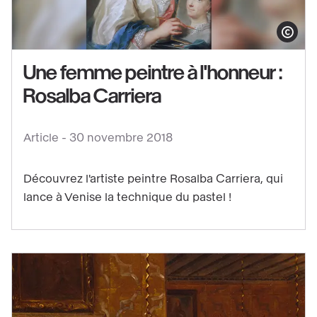
Afficher le co
Une femme peintre à l'honneur :
Voir
Rosalba Carriera
le
contenu
Article -
30 novembre 2018
:
Une
Découvrez l'artiste peintre Rosalba Carriera, qui
femme
lance à Venise la technique du pastel !
peintre
à
l'honneur
:
Rosalba
Carriera