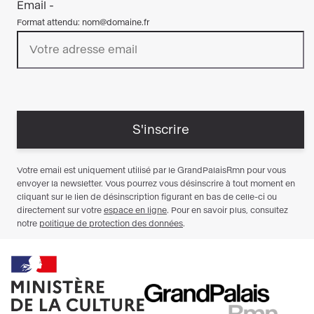
Ministère
RMN