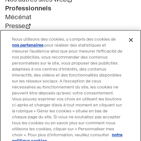
Professionnels
Mécénat
Presse
Marchés publics
Nous utilisons des cookies, y compris des cookies de
Location d'espaces
nos partenaires
pour réaliser des statistiques et
Billetterie
mesurer l’audience ainsi que pour mesurer l’efficacité de
nos publicités, vous recommander des contenus
Billetterie groupe
personnalisés sur le site, vous proposer des publicités
Service client
adaptées à vos centres d'intérêts, des contenus
interactifs, des vidéos et des fonctionnalités disponibles
FAQ Billetterie
sur les réseaux sociaux. A l’exception de ceux
CGV
nécessaires au fonctionnement du site, les cookies ne
peuvent être déposés qu’avec votre consentement.
Règlement de visite
Vous pouvez exprimer vos choix en utilisant les boutons
Suivre le Grand Palais
ci-après et changer d’avis à tout moment en cliquant sur
la rubrique « Gérer les cookies » située en bas de
Accéder
Accéder
Accéder
Accéder
Accéder
chaque page du site. Si vous ne souhaitez pas accepter
tous les cookies ou en savoir plus sur comment nous
au
au
au
au
au
utilisons les cookies, cliquer sur « Personnaliser mes
contenu
contenu
contenu
contenu
contenu
choix ». Pour plus d’information, veuillez consulter
notre
@2025 - Tous droits réservés
Mentions légales
Merci d'accepter les cookies pour
Facebook
Youtube
Instagram
Tik
Linkedin
politique cookies.