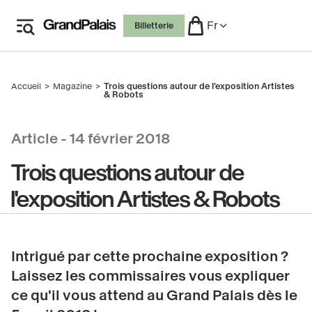
Aller
Fr
Billetterie
au
contenu
principal
Accueil
Magazine
Trois questions autour de l'exposition Artistes
Fil
& Robots
d'Ariane
 le copyright
Article -
14 février 2018
Trois questions autour de
l'exposition Artistes & Robots
Intrigué par cette prochaine exposition ?
Laissez les commissaires vous expliquer
ce qu'il vous attend au Grand Palais dès le