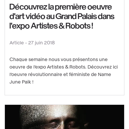
Découvrez la première oeuvre
Découvrez
la
d'art vidéo au Grand Palais dans
première
l'expo Artistes & Robots !
oeuvre
d'art
Article -
27 juin 2018
vidéo
au
Chaque semaine nous vous présentons une
Grand
oeuvre de l'expo Artistes & Robots. Découvrez ici
Palais
l'oeuvre révolutionnaire et féministe de Name
dans
June Paik !
l'expo
Artistes
&
Robots
!