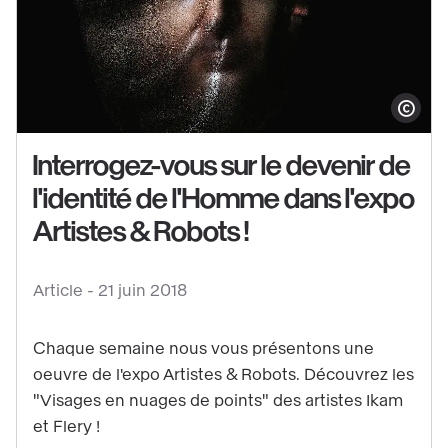
Afficher le co
Interrogez-vous sur le devenir de
l'identité de l'Homme dans l'expo
Voir
Artistes & Robots !
le
contenu
Article -
21 juin 2018
:
Interrogez-
Chaque semaine nous vous présentons une
vous
oeuvre de l'expo Artistes & Robots. Découvrez les
sur
"Visages en nuages de points" des artistes Ikam
le
et Flery !