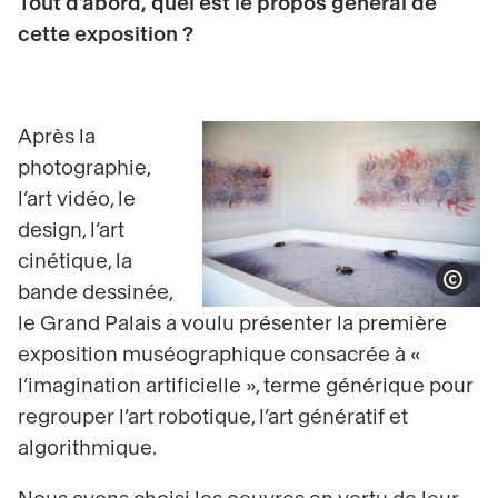
Tout d'abord, quel est le propos général de
cette exposition ?
Après la
photographie,
l’art vidéo, le
design, l’art
cinétique, la
Afficher le co
bande dessinée,
le Grand Palais a voulu présenter la première
exposition muséographique consacrée à «
l’imagination artificielle », terme générique pour
regrouper l’art robotique, l’art génératif et
algorithmique.