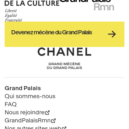
Ministère
RMN
de
GrandPalais
la
culture
Haut
Devenez mécène du Grand Palais
pied
de
page
Chanel
Pied
Grand Palais
de
Qui sommes-nous
page
FAQ
Nous rejoindre
GrandPalaisRmn
Nos autres sites web