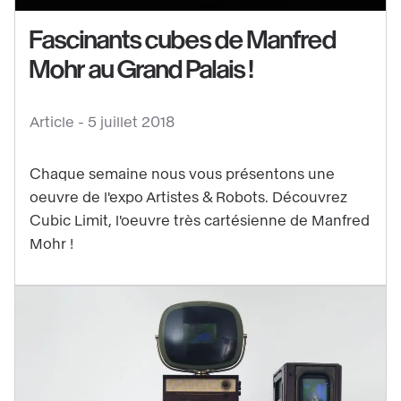
Voir
Fascinants cubes de Manfred
le
contenu
Mohr au Grand Palais !
:
Fascinants
Article -
5 juillet 2018
cubes
de
Chaque semaine nous vous présentons une
Manfred
oeuvre de l'expo Artistes & Robots. Découvrez
Mohr
Cubic Limit, l'oeuvre très cartésienne de Manfred
au
Mohr !
Grand
Palais
!