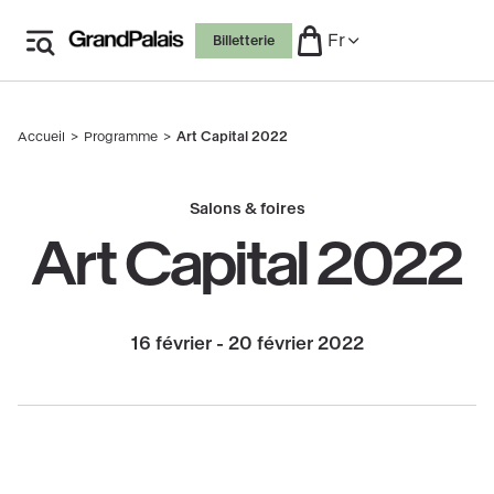
Aller
Fr
Billetterie
au
contenu
principal
Accueil
Programme
Art Capital 2022
Fil
d'Ariane
Salons & foires
Art Capital 2022
16 février - 20 février 2022