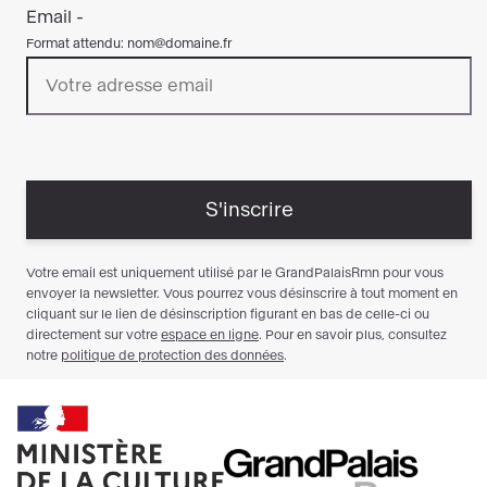
Français, Les Artistes Indépendants,
Comparaisons, Dessin et Peinture à l’eau.
Art Capital est né en 2006 de la volonté des
salons dits « historiques du Grand Palais » et du
Ministère de la Culture.
Art Capital réunit chaque année : peintres,
dessinateurs, sculpteurs, graveurs, plasticiens,
photographes, architectes de tous horizons,
talents confirmés comme talents en devenir.
Ces salons sont des associations d’artistes au
service des artistes. Ils n’ont pas de vocation
commerciale et ces associations à but non
lucratif n’ont de raison d’être que de permettre à