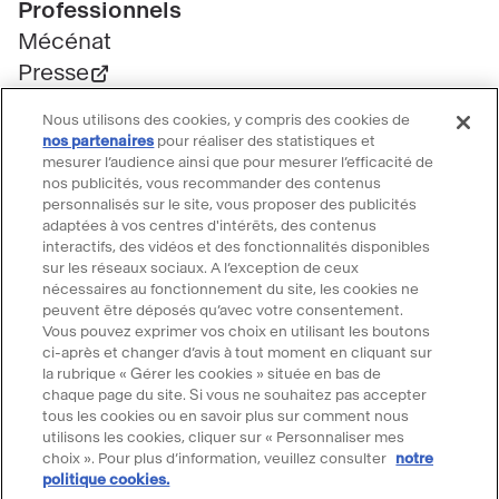
Professionnels
Mécénat
Presse
Marchés publics
Nous utilisons des cookies, y compris des cookies de
Location d'espaces
nos partenaires
pour réaliser des statistiques et
mesurer l’audience ainsi que pour mesurer l’efficacité de
Billetterie
nos publicités, vous recommander des contenus
Billetterie groupe
personnalisés sur le site, vous proposer des publicités
Service client
adaptées à vos centres d'intérêts, des contenus
interactifs, des vidéos et des fonctionnalités disponibles
FAQ Billetterie
sur les réseaux sociaux. A l’exception de ceux
CGV
nécessaires au fonctionnement du site, les cookies ne
peuvent être déposés qu’avec votre consentement.
Règlement de visite
Vous pouvez exprimer vos choix en utilisant les boutons
Suivre le Grand Palais
ci-après et changer d’avis à tout moment en cliquant sur
la rubrique « Gérer les cookies » située en bas de
Accéder
Accéder
Accéder
Accéder
Accéder
chaque page du site. Si vous ne souhaitez pas accepter
tous les cookies ou en savoir plus sur comment nous
au
au
au
au
au
utilisons les cookies, cliquer sur « Personnaliser mes
contenu
contenu
contenu
contenu
contenu
choix ». Pour plus d’information, veuillez consulter
notre
@2025 - Tous droits réservés
Mentions légales
Merci d'accepter les cookies pour
Facebook
Youtube
Instagram
Tik
Linkedin
politique cookies.
Menu
Données personnelles
Politique cookies