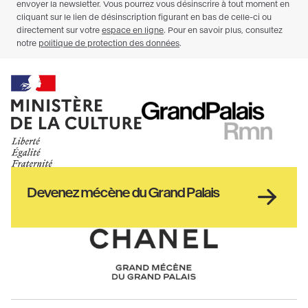
Ministère
RMN
de
GrandPalais
la
culture
Haut
Devenez mécène du Grand Palais
pied
de
page
Chanel