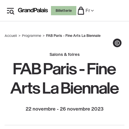
Aller
Fr
Billetterie
au
contenu
principal
Accueil
Programme
FAB Paris - Fine Arts La Biennale
Fil
d'Ariane
Afficher le co
Salons & foires
FAB Paris - Fine
Arts La Biennale
22 novembre - 26 novembre 2023