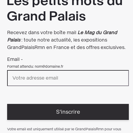
célèbre violoncelliste de renommée mondiale
Gautier Capuçon
, qui choisira ses coups de
coeur parmi les milliers d'objets présentés au
salon. FAB Paris propose aussi une
Semaine des
arts, un parcours de visites privées hors-les-
murs pendant toute la durée du salon
.
Un évènement consacré aux arts de l’Antiquité
à nos jours à Paris à ne pas manquer !