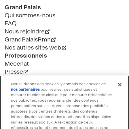
Pied
Grand Palais
de
Qui sommes-nous
page
FAQ
Nous rejoindre
GrandPalaisRmn
Nos autres sites web
Professionnels
Mécénat
Presse
Marchés publics
Nous utilisons des cookies, y compris des cookies de
Location d'espaces
nos partenaires
pour réaliser des statistiques et
Billetterie
mesurer l’audience ainsi que pour mesurer l’efficacité de
nos publicités, vous recommander des contenus
Billetterie groupe
personnalisés sur le site, vous proposer des publicités
Service client
adaptées à vos centres d'intérêts, des contenus
interactifs, des vidéos et des fonctionnalités disponibles
FAQ Billetterie
sur les réseaux sociaux. A l’exception de ceux
CGV
nécessaires au fonctionnement du site, les cookies ne