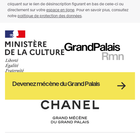
Ministère
RMN
de
GrandPalais
la
culture
Haut
Devenez mécène du Grand Palais
pied
de
page
Chanel