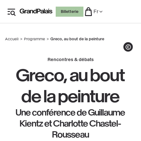
Aller
Fr
Billetterie
au
contenu
principal
Accueil
Programme
Greco, au bout de la peinture
Fil
d'Ariane
Afficher le co
Rencontres & débats
Greco, au bout
de la peinture
Une conférence de Guillaume
Kientz et Charlotte Chastel-
Rousseau