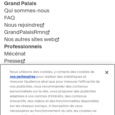
Pied
Grand Palais
de
Qui sommes-nous
page
FAQ
Nous rejoindre
GrandPalaisRmn
Nos autres sites web
Professionnels
Mécénat
Presse
Marchés publics
Nous utilisons des cookies, y compris des cookies de
Location d'espaces
nos partenaires
pour réaliser des statistiques et
mesurer l’audience ainsi que pour mesurer l’efficacité de
Billetterie
nos publicités, vous recommander des contenus
Billetterie groupe
personnalisés sur le site, vous proposer des publicités
Service client
adaptées à vos centres d'intérêts, des contenus
interactifs, des vidéos et des fonctionnalités disponibles
FAQ Billetterie
sur les réseaux sociaux. A l’exception de ceux
CGV
nécessaires au fonctionnement du site, les cookies ne