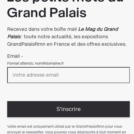
des musées nationaux – Grand Palais, le musée
du Louvre et l’Art Institute de Chicago est la
première grande exposition monographique
française consacrée au génie que fut Greco. Elle
est l’occasion de redécouvrir, de Venise à Tolède,
le parcours de cet artiste hors norme et le
caractère novateur de son art. Montrant des
œuvres fortes et décisives, l’exposition restitue
au public une image juste, puissante mais aussi
inattendue de Greco, un artiste plus humaniste
que mystique, au tempérament fougueux,
spirituel et littéraire. Un artiste intemporel frappé
du sceau de la modernité.