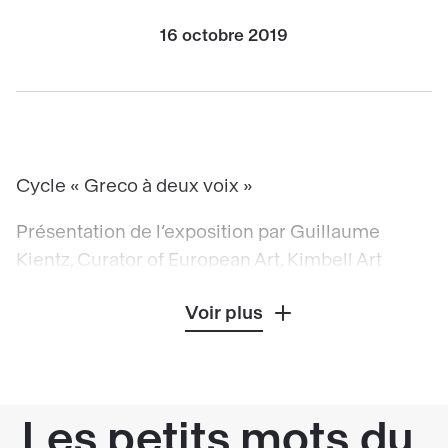
16 octobre 2019
Cycle « Greco à deux voix »
Présentation de l’exposition par Guillaume
Kientz, Curator of European Art, Kimbell Art
Museum, Fort Worth, Etats Unis, et Charlotte
Voir plus
Chastel-Rousseau, conservatrice de la peinture
espagnole et portugaise, Musée du Louvre,
département des Peintures, tous deux
commissaires de l’exposition.
Cette rétrospective, organisée par la Réunion