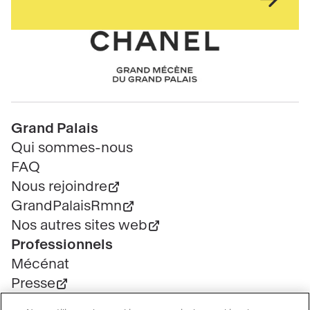
pied
de
page
Chanel
Pied
Grand Palais
de
Qui sommes-nous
page
FAQ
Nous rejoindre
GrandPalaisRmn
Nos autres sites web
Professionnels
Mécénat
Presse
Marchés publics