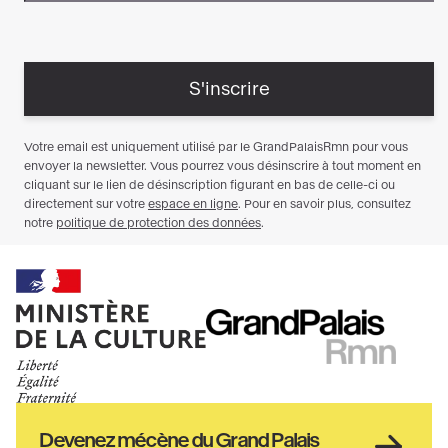
Ministère
RMN
de
GrandPalais
la
culture
Haut
Devenez mécène du Grand Palais