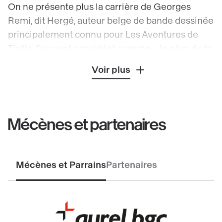
On ne présente plus la carrière de Georges
Remi, dit Hergé, auteur belge de bande dessinée
principalement connu pour Les Aventures de
Tintin. Souvent considéré comme « le père de la
bande dessinée européenne », il est l’un des
Voir plus
premiers auteurs francophones à reprendre le
style américain de la bande dessinée à bulles.
Perfectionniste et visionnaire, il crée tour à tour
Les Exploits de Quick et Flupke (1930) ou Les
Mécènes et partenaires
Aventures de Jo, Zette et Jocko (1935) et fait
évoluer ses personnages en lien avec l’actualité
contemporaine. Il est aujourd’hui considéré
Mécènes et Parrains
Partenaires
comme l’un des plus grands artistes
contemporains et a vendu presque 250 millions
d’albums, traduits dans une centaine de langues.