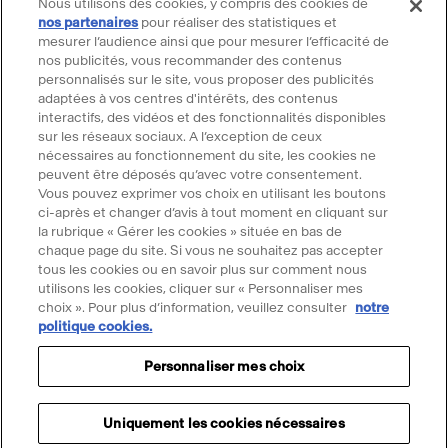
Nous utilisons des cookies, y compris des cookies de
Location d'espaces
nos partenaires
pour réaliser des statistiques et
mesurer l’audience ainsi que pour mesurer l’efficacité de
Billetterie
nos publicités, vous recommander des contenus
Billetterie groupe
personnalisés sur le site, vous proposer des publicités
Service client
adaptées à vos centres d'intérêts, des contenus
interactifs, des vidéos et des fonctionnalités disponibles
FAQ Billetterie
sur les réseaux sociaux. A l’exception de ceux
CGV
nécessaires au fonctionnement du site, les cookies ne
peuvent être déposés qu’avec votre consentement.
Règlement de visite
Vous pouvez exprimer vos choix en utilisant les boutons
Suivre le Grand Palais
ci-après et changer d’avis à tout moment en cliquant sur
la rubrique « Gérer les cookies » située en bas de
Accéder
Accéder
Accéder
Accéder
Accéder
chaque page du site. Si vous ne souhaitez pas accepter
tous les cookies ou en savoir plus sur comment nous
au
au
au
au
au
utilisons les cookies, cliquer sur « Personnaliser mes
contenu
contenu
contenu
contenu
contenu
choix ». Pour plus d’information, veuillez consulter
notre
@2025 - Tous droits réservés
Mentions légales
Merci d'accepter les cookies pour
Facebook
Youtube
Instagram
Tik
Linkedin
politique cookies.
Menu
Données personnelles
Politique cookies
utiliser le chatbot Ask Mona
-
-
-
tok
-
légal
Personnaliser mes choix
Gérer mes cookies
Accessibilité : partiellement conforme
nouvelle
nouvelle
nouvelle
-
nouvelle
Accepter les cookies
Propriété intellectuelle & crédits
Plan du site
fenêtre
fenêtre
fenêtre
nouvelle
fenêtre
Uniquement les cookies nécessaires
fenêtre