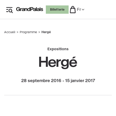
Aller
Fr
Billetterie
au
contenu
principal
Accueil
Programme
Hergé
Fil
d'Ariane
Expositions
Hergé
28 septembre 2016 - 15 janvier 2017