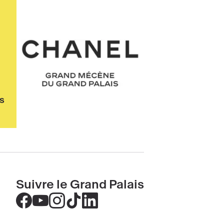
Chanel
us
Suivre le Grand Palais
Accéder
Accéder
Accéder
Accéder
Accéder
au
au
au
au
au