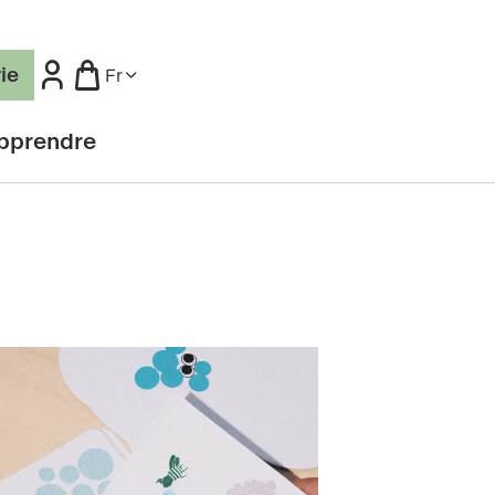
rie
Fr
pprendre