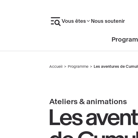
Aller
au
Vous êtes
Nous soutenir
contenu
principal
En-
Progra
tête
Accueil
Programme
Les aventures de Cumu
Fil
d'Ariane
Ateliers & animations
Les aven