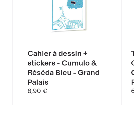
Voir
Voir
le
le
Cahier à dessin +
produit
prod
stickers - Cumulo &
Cahier
Tam
s
Réséda Bleu - Grand
à
en
Palais
dessin
bois
8,90 €
+
Cum
stickers
&am
-
Rés
Cumulo
-
&amp;
Gra
Réséda
Pala