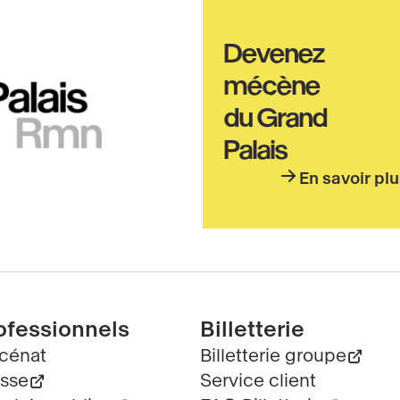
Haut
Devenez
pied
mécène
de
du Grand
page
Palais
En savoir pl
ofessionnels
Billetterie
cénat
Billetterie groupe
sse
Service client