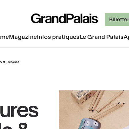
Billette
mme
Magazine
Infos pratiques
Le Grand Palais
A
lo & Réséda
tures