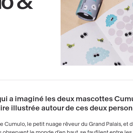
lo &
, qui a imaginé les deux mascottes Cumu
oire illustrée autour de ces deux pers
e Cumulo, le petit nuage rêveur du Grand Palais, et d
s observent le monde d’en haut, se faufilent entre le