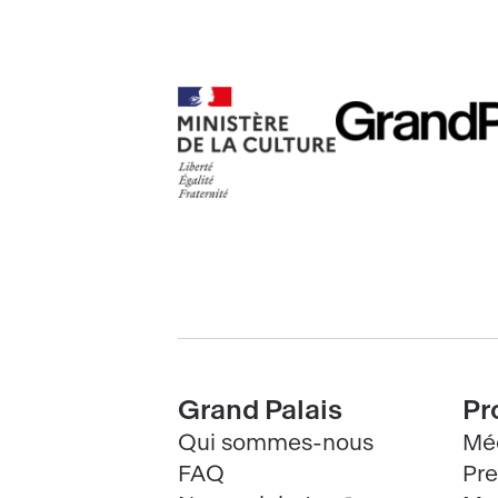
RMN
Ministère
GrandPalais
de
la
culture
Pied
Grand Palais
Pr
Qui sommes-nous
Mé
de
FAQ
Pre
page