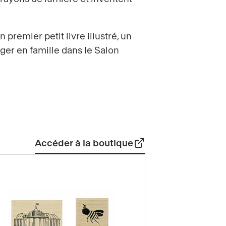
premier petit livre illustré, un
ager en famille dans le Salon
Accéder à la boutique
Cahier à s
Cumulo 
Bleu - Gr