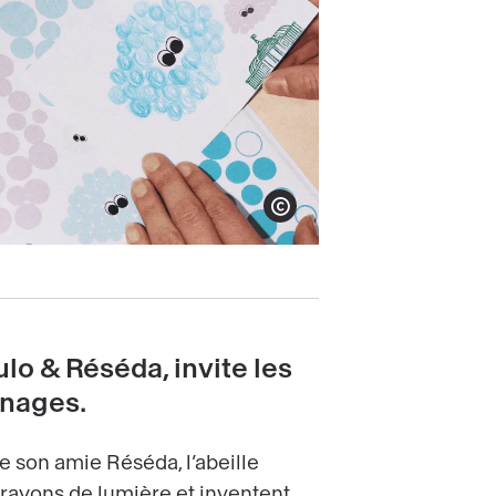
Afficher le copyright
lo & Réséda, invite les
onnages.
e son amie Réséda, l’abeille
s rayons de lumière et inventent