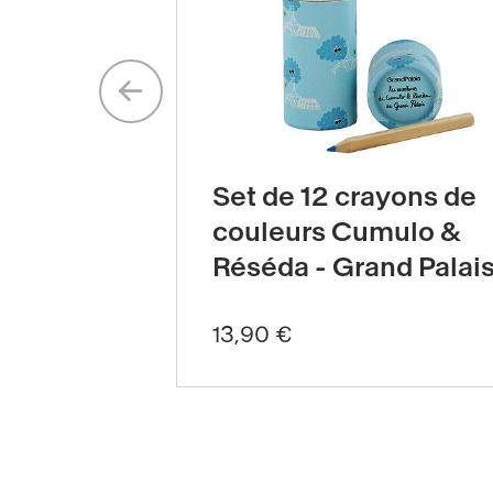
Aller
au
Voir
slide
le
précédent
Set de 12 crayons de
produit
couleurs Cumulo &
Set
Réséda - Grand Palai
de
12
13,90 €
crayons
de
couleurs
Cumulo
&amp;
Réséda