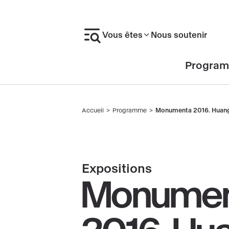
Aller
au
Vous êtes
Nous soutenir
contenu
principal
En-
Progra
tête
Accueil
Programme
Monumenta 2016. Huang
Fil
d'Ariane
Expositions
Monumen