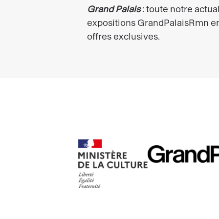
RMN
Ministère
GrandPalais
de
la
culture