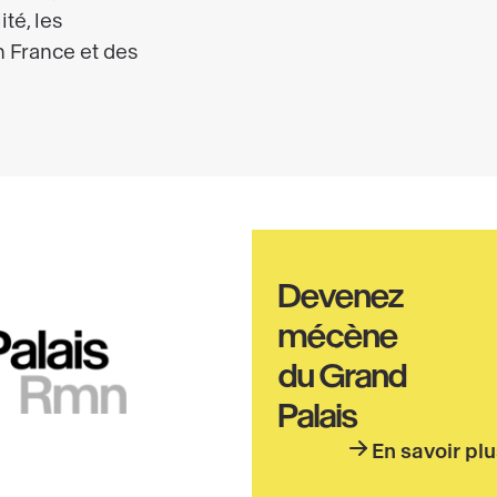
Haut
Devenez
pied
mécène
de
du Grand
page
Palais
En savoir pl