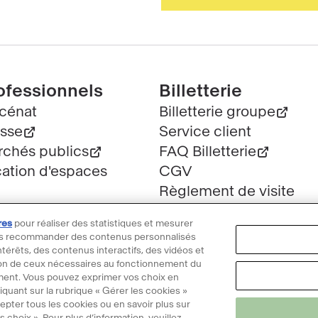
ofessionnels
Billetterie
cénat
Billetterie groupe
sse
Service client
chés publics
FAQ Billetterie
ation d'espaces
CGV
Règlement de visite
res
pour réaliser des statistiques et mesurer
 vous recommander des contenus personnalisés
ntérêts, des contenus interactifs, des vidéos et
ption de ceux nécessaires au fonctionnement du
ment. Vous pouvez exprimer vos choix en
gales
Données personnelles
Politique cookies
Gérer mes cooki
iquant sur la rubrique « Gérer les cookies »
Propriété intellectuelle & crédits
Plan du site
epter tous les cookies ou en savoir plus sur
choix ». Pour plus d’information, veuillez