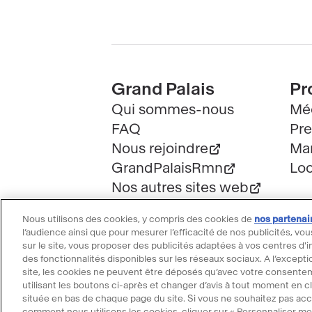
Pied
Grand Palais
Pr
Qui sommes-nous
Mé
de
FAQ
Pre
page
Nous rejoindre
Mar
GrandPalaisRmn
Loc
Nos autres sites web
Nous utilisons des cookies, y compris des cookies de
nos partenai
l’audience ainsi que pour mesurer l’efficacité de nos publicités,
sur le site, vous proposer des publicités adaptées à vos centres d'i
des fonctionnalités disponibles sur les réseaux sociaux. A l’exce
site, les cookies ne peuvent être déposés qu’avec votre consente
@2025 - Tous droits réservés
Mentions lé
utilisant les boutons ci-après et changer d’avis à tout moment en cl
Menu
située en bas de chaque page du site. Si vous ne souhaitez pas acc
comment nous utilisons les cookies, cliquer sur « Personnaliser mes 