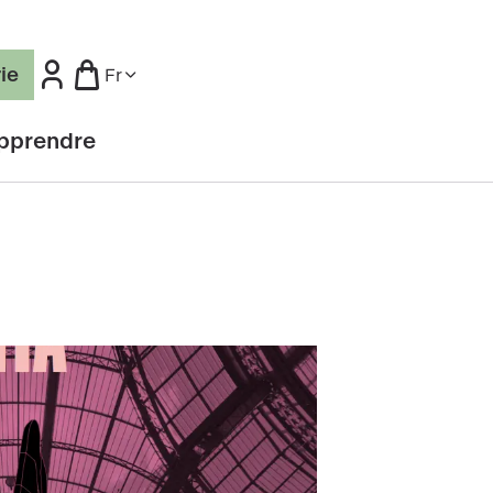
rie
Fr
pprendre