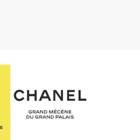
Chanel
us