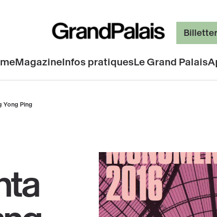
Billette
mme
Magazine
Infos pratiques
Le Grand Palais
A
 Yong Ping
ta