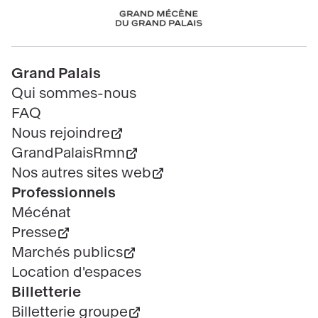
Chanel
Pied
Grand Palais
de
Qui sommes-nous
page
FAQ
Nous rejoindre
GrandPalaisRmn
Nos autres sites web
Professionnels
Mécénat
Presse
Marchés publics
Location d'espaces
Billetterie
Billetterie groupe