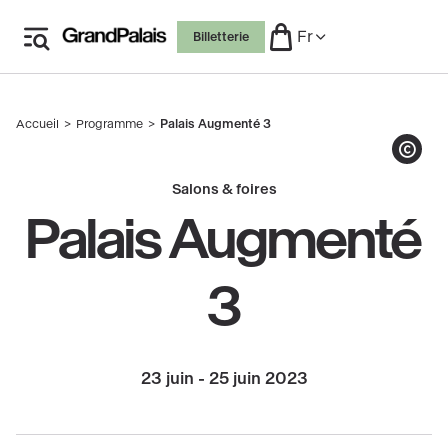
Aller
Fr
Billetterie
au
contenu
principal
Accueil
Programme
Palais Augmenté 3
Fil
d'Ariane
Afficher le co
Salons & foires
Palais Augmenté
3
23 juin - 25 juin 2023