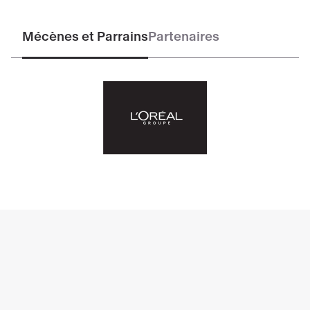
depuis vos smartphones,
des expériences
interactives numériques
dans des espaces
Mécènes et Parrains
Partenaires
appelés “labs” et
une agora publique
, abordant
des thématiques liées à la création numérique
contemporaine.
Les artistes exposés : Liu Bolin (né en 1973,
Chine), Lu Yang (né en 1984, Japon), Salomé
Chatriot (née en 1995, France) Tobias Gremmler
(né en 1970).
Les institutions présentes : Opéra National de
Paris, Chaillot Théâtre National de la Danse,
Universcience, ISEA, Palais des Beaux Arts de
Lille, Grand Palais Immersif, Francetv, Gobelins
PARIS, ECAL – Ecole Cantonale d’Art de
Lausanne, EDF, ENSAD.