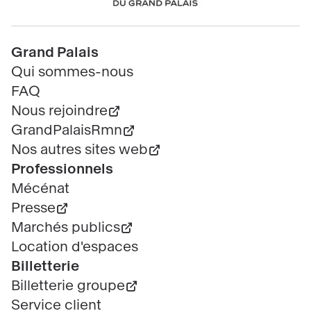
Pied
Grand Palais
de
Qui sommes-nous
page
FAQ
Nous rejoindre
GrandPalaisRmn
Nos autres sites web
Professionnels
Mécénat
Presse
Marchés publics
Location d'espaces
Billetterie
Billetterie groupe
Service client