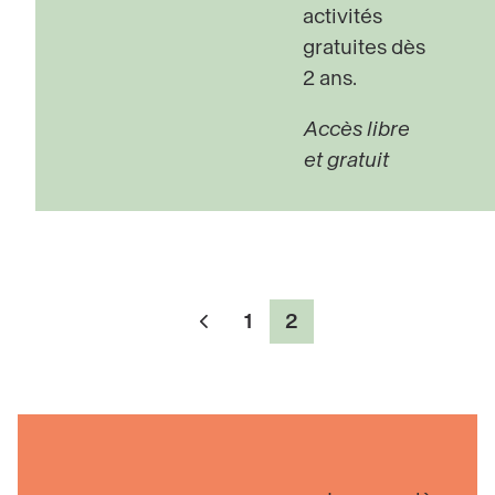
activités
gratuites dès
2 ans.
Accès libre
et gratuit
Pagination
1
2
Page
Page
Page
précédente
Découvrir