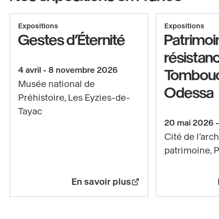
Afficher le copyright
Expositions
Expositions
Gestes d’Éternité
Patrimoi
résistan
4 avril - 8 novembre 2026
Tombouc
Musée national de
Odessa
Préhistoire, Les Eyzies-de-
Tayac
En
20 mai 2026
savoir
Cité de l’arc
plus
patrimoine, P
sur
Gestes
En savoir plus
d’Éternité