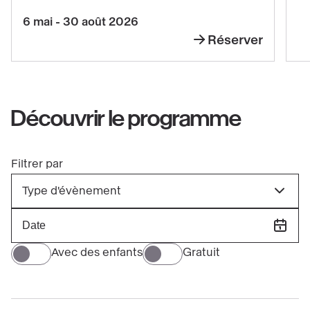
du
6 mai - 30 août 2026
Temple
Réserver
Hilma
(1906-
af
1915)
Klint,
Les
Découvrir le programme
peintures
du
Filtrer par
Temple
Un
(1906-
Type d'évènement
clic
1915)
sur
un
Avec des enfants
Gratuit
filtre
déclenche
le