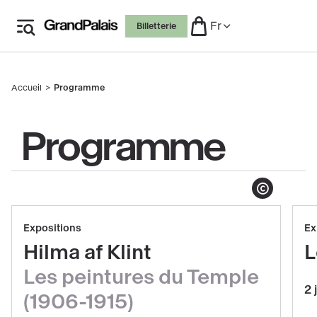
Aller
Fr
Billetterie
au
contenu
principal
Accueil
Programme
Fil
d'Ariane
Programme
Afficher le copyright
Réserver
Evénements
Expositions
Ex
Hilma
mis
Hilma af Klint
L
af
en
Les peintures du Temple
Klint,
avant
2 
Les
(1906-1915)
peintures