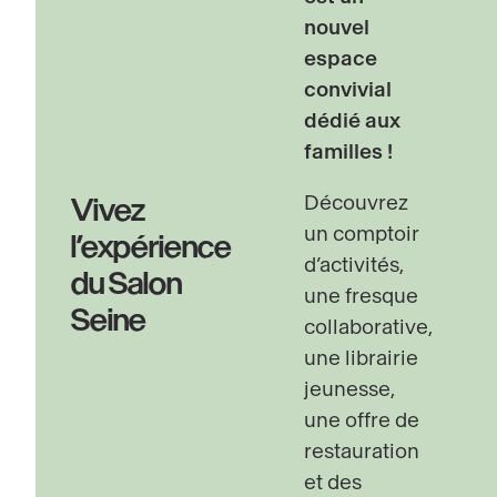
s
nouvel
espace
convivial
dédié aux
familles !
Découvrez
Vivez
un comptoir
l’expérience
d’activités,
du Salon
une fresque
Seine
collaborative,
une librairie
jeunesse,
une offre de
restauration
et des