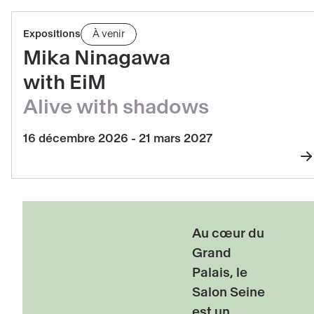
rechargement
de
En
Expositions
À venir
la
savoir
Mika Ninagawa
page
plus
with EiM
sur
Alive with shadows
Mika
Ninagawa
16 décembre 2026 - 21 mars 2027
with
su
EiM
Mi
·
N
Alive
wi
with
Au cœur du
Ei
shadows
Grand
·
Palais, le
Al
Salon Seine
wi
est un