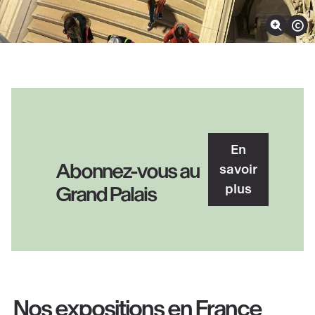
Zoomer sur l'image
Afficher
Découvrir
En
Abonnez-vous au
savoir
plus
Grand Palais
Nos expositions en France