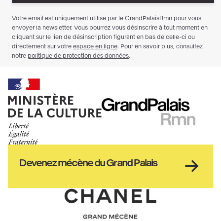
Ministère
RMN
de
GrandPalais
la
culture
Haut
Devenez mécène du Grand Palais
pied
de
page
Chanel