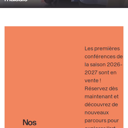
relevant
savoir
du
plus
champ
sur
social
Visiteurs
Découvrir
en
situation
Les premières
de
conférences de
handicap
la saison 2026-
ou
2027 sont en
de
vente !
maladie
Réservez dès
maintenant et
découvrez de
nouveaux
parcours pour
Nos