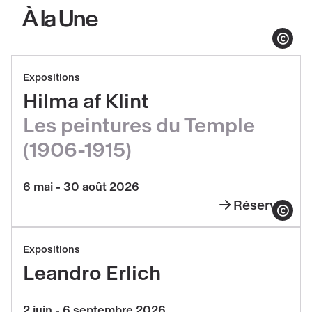
À la Une
Afficher le co
Réserver
Expositions
Hilma
Hilma af Klint
af
Les peintures du Temple
Klint,
Les
(1906-1915)
peintures
du
6 mai - 30 août 2026
Temple
Réserver
Hilma
Afficher le co
(1906-
af
Réserver
1915)
Expositions
Klint,
Leandro
Leandro Erlich
Les
Erlich
peintures
2 juin - 6 septembre 2026