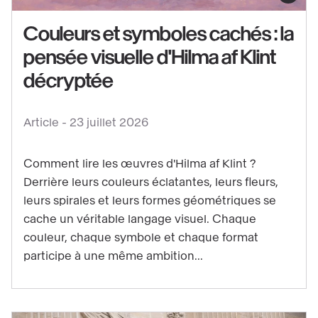
contenu
Couleurs et symboles cachés : la
:
pensée visuelle d'Hilma af Klint
Couleurs
et
décryptée
symboles
cachés
Article -
23 juillet 2026
:
la
Comment lire les œuvres d'Hilma af Klint ?
pensée
Derrière leurs couleurs éclatantes, leurs fleurs,
visuelle
leurs spirales et leurs formes géométriques se
d'Hilma
cache un véritable langage visuel. Chaque
af
couleur, chaque symbole et chaque format
Klint
participe à une même ambition...
décryptée