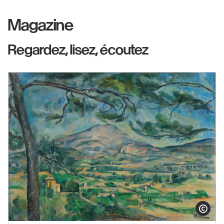
Magazine
Regardez, lisez, écoutez
Afficher le co