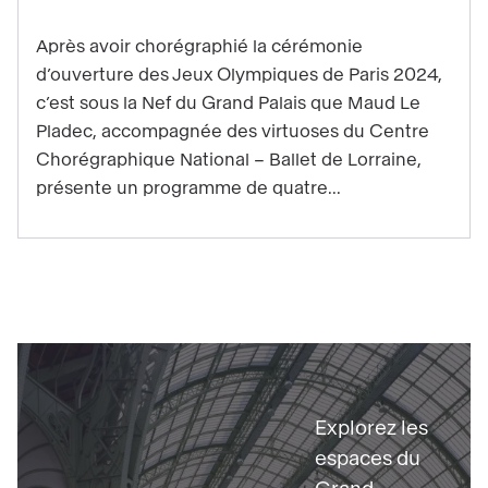
Trois
questions
Après avoir chorégraphié la cérémonie
à
d’ouverture des Jeux Olympiques de Paris 2024,
Maud
c’est sous la Nef du Grand Palais que Maud Le
Pladec, accompagnée des virtuoses du Centre
Le
Chorégraphique National – Ballet de Lorraine,
Pladec,
présente un programme de quatre...
chorégraphe
et
directrice
du
CCN
–
Découvrir
Ballet
de
Explorez les
Lorraine
espaces du