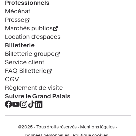
Professionnels
Mécénat
Presse
Marchés publics
Location d'espaces
Billetterie
Billetterie groupe
Service client
FAQ Billetterie
CGV
Règlement de visite
Suivre le Grand Palais
Accéder
Accéder
Accéder
Accéder
Accéder
au
au
au
au
au
contenu
contenu
contenu
contenu
contenu
@2025 - Tous droits réservés
Mentions légales
Facebook
Youtube
Instagram
Tik
Linkedin
Menu
Données personnelles
Politique cookies