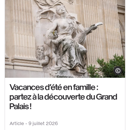
Afficher le co
Vacances d’été en famille :
partez à la découverte du Grand
Voir
le
Palais !
contenu
:
Article -
9 juillet 2026
Vacances