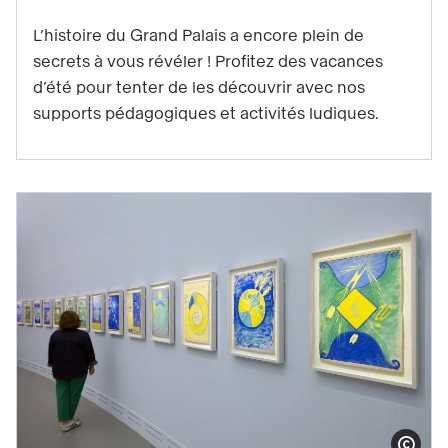
d’été
L’histoire du Grand Palais a encore plein de
en
secrets à vous révéler ! Profitez des vacances
famille
d’été pour tenter de les découvrir avec nos
:
supports pédagogiques et activités ludiques.
partez
à
la
découverte
du
Grand
Palais
!