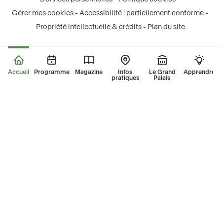
-
-
-
tok
-
légal
Gérer mes cookies
Accessibilité : partiellement conforme
nouvelle
nouvelle
nouvelle
-
nouvelle
Propriété intellectuelle & crédits
Plan du site
fenêtre
fenêtre
fenêtre
nouvelle
fenêtre
fenêtre
Accueil
Programme
Magazine
Infos
Le Grand
Apprendre
pratiques
Palais