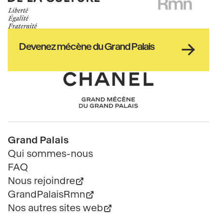
Ministère
RMN
de
GrandPalais
la
culture
Haut
Devenez mécène du Grand Palais
pied
de
page
Chanel
Pied
Grand Palais
de
Qui sommes-nous
page
FAQ
Nous rejoindre
GrandPalaisRmn
Nos autres sites web