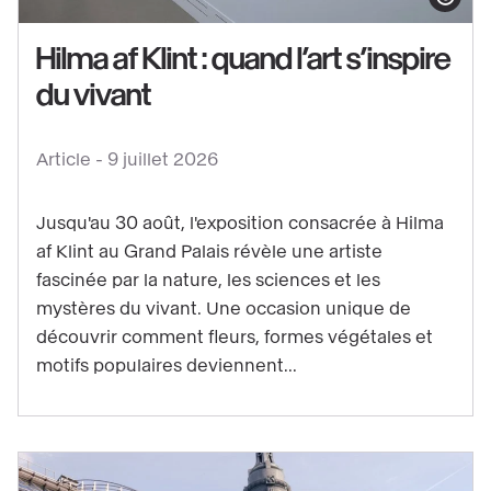
Afficher le co
Hilma af Klint : quand l’art s’inspire
du vivant
Voir
le
Article -
9 juillet 2026
contenu
:
Jusqu'au 30 août, l'exposition consacrée à Hilma
Hilma
af Klint au Grand Palais révèle une artiste
af
fascinée par la nature, les sciences et les
Klint
mystères du vivant. Une occasion unique de
:
découvrir comment fleurs, formes végétales et
quand
motifs populaires deviennent...
l’art
s’inspire
du
vivant