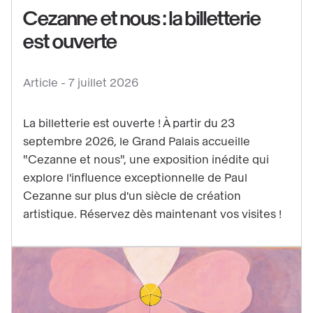
Cezanne et nous : la billetterie
est ouverte
Voir
le
contenu
Article -
7 juillet 2026
:
Cezanne
La billetterie est ouverte ! À partir du 23
et
septembre 2026, le Grand Palais accueille
nous
"Cezanne et nous", une exposition inédite qui
:
explore l'influence exceptionnelle de Paul
la
Cezanne sur plus d'un siècle de création
artistique. Réservez dès maintenant vos visites !
billetterie
est
ouverte