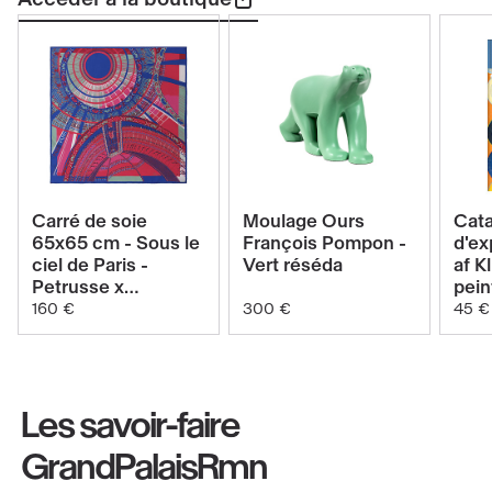
Voir
Voir
Carré de soie
Moulage Ours
Cat
le
le
65x65 cm - Sous le
François Pompon -
d'ex
ciel de Paris -
Vert réséda
af Kl
produit
produit
Petrusse x
pein
Carré
Moulage
GrandPalais -
Tem
160 €
300 €
45 €
Réséda Pop
de
Ours
soie
François
65x65
Pompon
Les savoir-faire
cm
-
-
Vert
GrandPalaisRmn
Sous
réséda