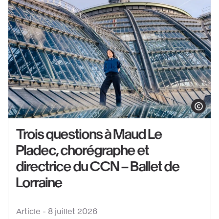
Afficher le co
Trois questions à Maud Le
Pladec, chorégraphe et
directrice du CCN – Ballet de
Voir
Lorraine
le
contenu
:
Article -
8 juillet 2026