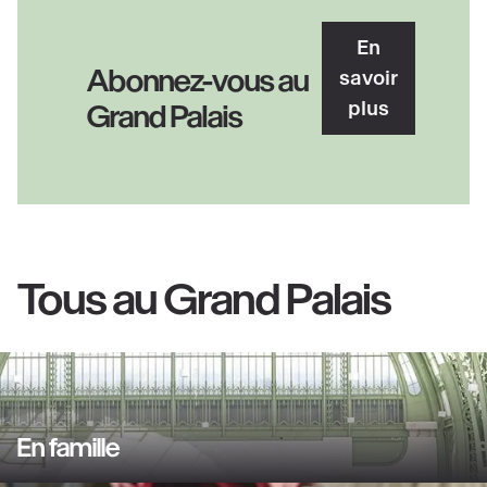
En
Abonnez-vous au
savoir
plus
Grand Palais
Tous au Grand Palais
En famille
En
savoir