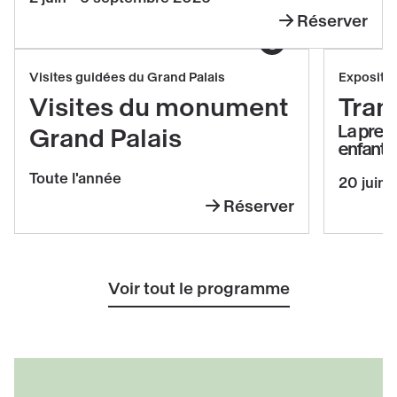
du
Réserver
Temple
Leandro
(1906-
Afficher le copyright
Erlich
1915)
Réserver
Réserv
Visites guidées du Grand Palais
Expositi
Visites
Transp
Visites du monument
Tran
du
La prem
Grand Palais
enfants
monument
Grand
Toute l'année
20 juin 
Palais
Réserver
Visites
du
monument
Voir tout le programme
Grand
Palais
Découvrir