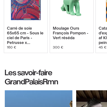
Voir
Voir
Carré de soie
Moulage Ours
Cat
le
le
65x65 cm - Sous le
François Pompon -
d'ex
ciel de Paris -
Vert réséda
af Kl
produit
produit
Petrusse x
pein
Carré
Moulage
GrandPalais -
Tem
160 €
300 €
45 €
Réséda Pop
de
Ours
soie
François
65x65
Pompon
Les savoir-faire
cm
-
-
Vert
GrandPalaisRmn
Sous
réséda
le
(Nouvelle
ciel
fenêtre)
de