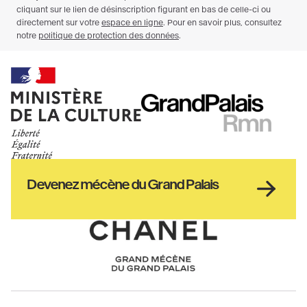
Ministère
RMN
de
GrandPalais
la
culture
Haut
Devenez mécène du Grand Palais
pied
de
page
Chanel