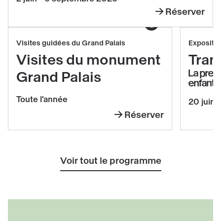
du
Réserver
Temple
Leandro
(1906-
Afficher le copyright
Erlich
1915)
Réserver
Réserv
Visites guidées du Grand Palais
Expositi
Visites
Transp
Visites du monument
Tran
du
La prem
Grand Palais
enfants
monument
Grand
Toute l'année
20 juin 
Palais
Réserver
Visites
du
monument
Voir tout le programme
Grand
Palais
Découvrir