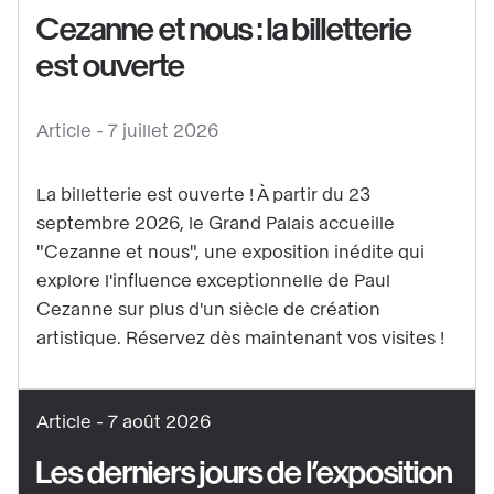
Cezanne et nous : la billetterie
est ouverte
Voir
le
contenu
Article -
7 juillet 2026
:
Cezanne
La billetterie est ouverte ! À partir du 23
et
septembre 2026, le Grand Palais accueille
nous
"Cezanne et nous", une exposition inédite qui
:
explore l'influence exceptionnelle de Paul
la
Cezanne sur plus d'un siècle de création
artistique. Réservez dès maintenant vos visites !
billetterie
est
ouverte
Article -
7 août 2026
Les derniers jours de l’exposition