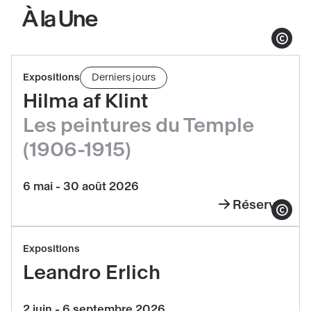
À la Une
Afficher le co
Réserver
Expositions
Derniers jours
Hilma
Hilma af Klint
af
Les peintures du Temple
Klint,
Les
(1906-1915)
peintures
du
6 mai - 30 août 2026
Temple
Réserver
Hilma
Afficher le co
(1906-
af
Réserver
1915)
Expositions
Klint,
Leandro
Leandro Erlich
Les
Erlich
peintures
2 juin - 6 septembre 2026