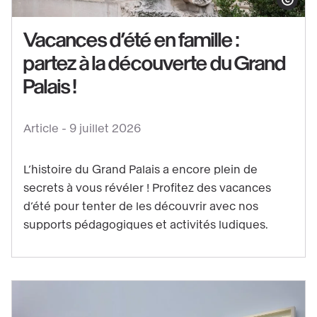
Afficher le co
Vacances d’été en famille :
partez à la découverte du Grand
Voir
le
Palais !
contenu
:
Article -
9 juillet 2026
Vacances
d’été
L’histoire du Grand Palais a encore plein de
en
secrets à vous révéler ! Profitez des vacances
famille
d’été pour tenter de les découvrir avec nos
:
supports pédagogiques et activités ludiques.
partez
à
la
découverte