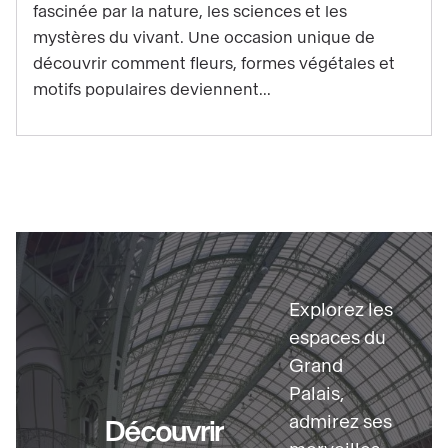
fascinée par la nature, les sciences et les
Klint
mystères du vivant. Une occasion unique de
:
découvrir comment fleurs, formes végétales et
quand
motifs populaires deviennent...
l’art
s’inspire
du
vivant
Découvrir
Explorez les
espaces du
Grand
Palais,
admirez ses
Découvrir