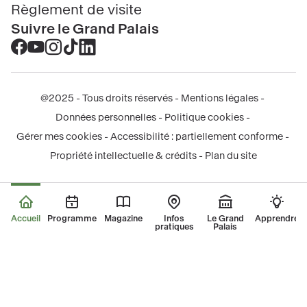
Règlement de visite
Suivre le Grand Palais
Accéder
Accéder
Accéder
Accéder
Accéder
au
au
au
au
au
contenu
contenu
contenu
contenu
contenu
@2025 - Tous droits réservés
Mentions légales
Facebook
Youtube
Instagram
Tik
Linkedin
Menu
Données personnelles
Politique cookies
-
-
-
tok
-
légal
Gérer mes cookies
Accessibilité : partiellement conforme
nouvelle
nouvelle
nouvelle
-
nouvelle
Propriété intellectuelle & crédits
Plan du site
fenêtre
fenêtre
fenêtre
nouvelle
fenêtre
fenêtre
Accueil
Programme
Magazine
Infos
Le Grand
Apprendre
pratiques
Palais