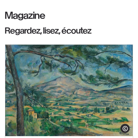
Magazine
Regardez, lisez, écoutez
Afficher le co