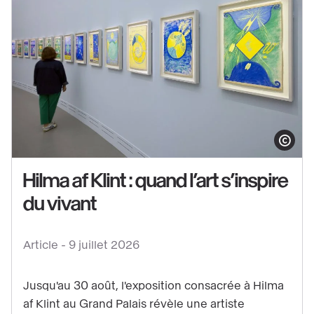
du
Grand
Palais
!
Afficher le co
Hilma af Klint : quand l’art s’inspire
du vivant
Voir
le
Article -
9 juillet 2026
contenu
:
Jusqu'au 30 août, l'exposition consacrée à Hilma
Hilma
af Klint au Grand Palais révèle une artiste
af