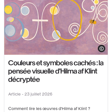
Voir
le
Afficher le co
contenu
Couleurs et symboles cachés : la
:
pensée visuelle d'Hilma af Klint
Couleurs
et
décryptée
symboles
cachés
Article -
23 juillet 2026
:
la
Comment lire les œuvres d'Hilma af Klint ?
pensée