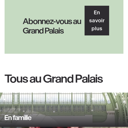
En
Abonnez-vous au
savoir
plus
Grand Palais
Tous au Grand Palais
En famille
En
savoir