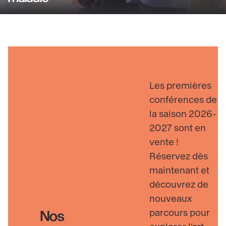
relevant
savoir
du
plus
champ
sur
social
Visiteurs
Découvrir
en
situation
Les premières
de
conférences de
handicap
la saison 2026-
ou
2027 sont en
de
vente !
maladie
Réservez dès
maintenant et
découvrez de
nouveaux
parcours pour
Nos