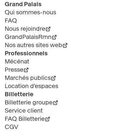
Pied
Grand Palais
de
Qui sommes-nous
page
FAQ
Nous rejoindre
GrandPalaisRmn
Nos autres sites web
Professionnels
Mécénat
Presse
Marchés publics
Location d'espaces
Billetterie
Billetterie groupe
Service client
FAQ Billetterie
CGV