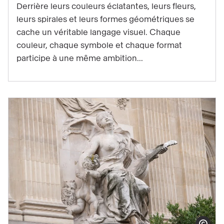
Derrière leurs couleurs éclatantes, leurs fleurs,
visuelle
leurs spirales et leurs formes géométriques se
d'Hilma
cache un véritable langage visuel. Chaque
af
couleur, chaque symbole et chaque format
Klint
participe à une même ambition...
décryptée