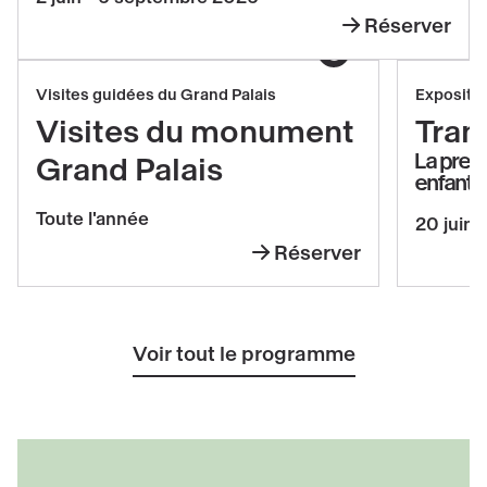
du
Réserver
Temple
Leandro
(1906-
Afficher le copyright
Erlich
1915)
Réserver
Réserv
Visites guidées du Grand Palais
Expositi
Visites
Transp
Visites du monument
Tran
du
La prem
Grand Palais
enfants
monument
Grand
Toute l'année
20 juin 
Palais
Réserver
Visites
du
monument
Voir tout le programme
Grand
Palais
Découvrir