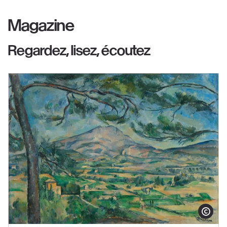
Magazine
Regardez, lisez, écoutez
Afficher le co