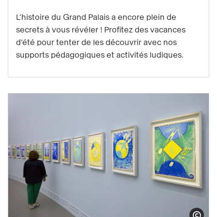
d’été
L’histoire du Grand Palais a encore plein de
en
secrets à vous révéler ! Profitez des vacances
famille
d’été pour tenter de les découvrir avec nos
:
supports pédagogiques et activités ludiques.
partez
à
la
découverte
du
Grand
Palais
!