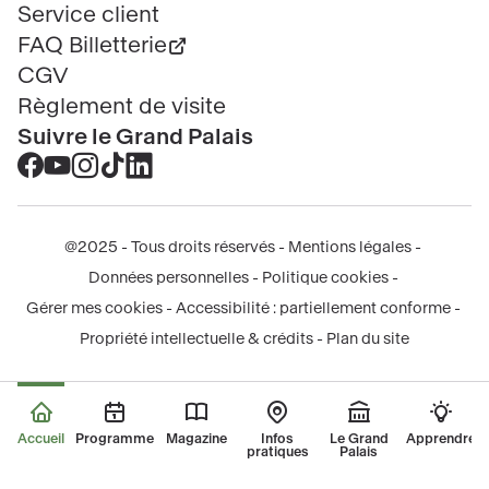
Service client
FAQ Billetterie
CGV
Règlement de visite
Suivre le Grand Palais
Accéder
Accéder
Accéder
Accéder
Accéder
au
au
au
au
au
contenu
contenu
contenu
contenu
contenu
@2025 - Tous droits réservés
Mentions légales
Facebook
Youtube
Instagram
Tik
Linkedin
Menu
Données personnelles
Politique cookies
-
-
-
tok
-
légal
Gérer mes cookies
Accessibilité : partiellement conforme
nouvelle
nouvelle
nouvelle
-
nouvelle
Propriété intellectuelle & crédits
Plan du site
fenêtre
fenêtre
fenêtre
nouvelle
fenêtre
fenêtre
Accueil
Programme
Magazine
Infos
Le Grand
Apprendre
pratiques
Palais