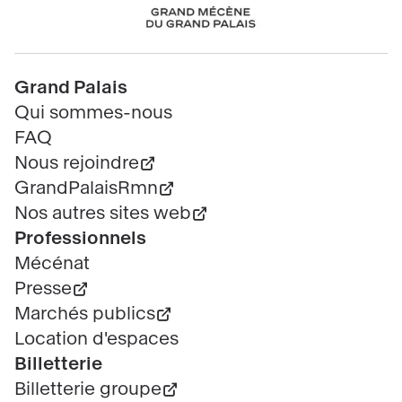
Chanel
Pied
Grand Palais
de
Qui sommes-nous
page
FAQ
Nous rejoindre
GrandPalaisRmn
Nos autres sites web
Professionnels
Mécénat
Presse
Marchés publics
Location d'espaces
Billetterie
Billetterie groupe