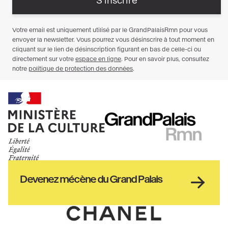
Ministère
RMN
de
GrandPalais
la
culture
Haut
Devenez mécène du Grand Palais
pied
de
page