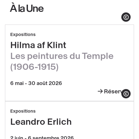
À la Une
Afficher le co
Réserver
Expositions
Hilma
Hilma af Klint
af
Les peintures du Temple
Klint,
Les
(1906-1915)
peintures
du
6 mai - 30 août 2026
Temple
Réserver
Hilma
Afficher le co
(1906-
af
Réserver
1915)
Expositions
Klint,
Leandro
Leandro Erlich
Les
Erlich
peintures
2 juin - 6 septembre 2026