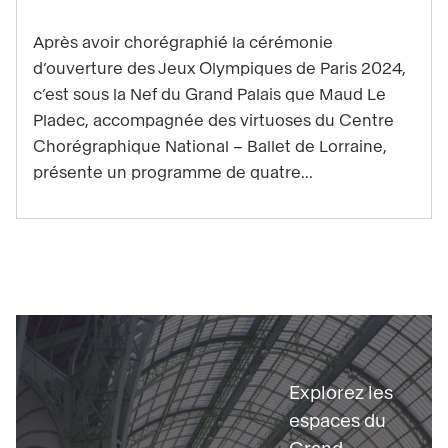
Trois
questions
Après avoir chorégraphié la cérémonie
à
d’ouverture des Jeux Olympiques de Paris 2024,
Maud
c’est sous la Nef du Grand Palais que Maud Le
Pladec, accompagnée des virtuoses du Centre
Le
Chorégraphique National – Ballet de Lorraine,
Pladec,
présente un programme de quatre...
chorégraphe
et
directrice
du
CCN
–
Découvrir
Ballet
de
Explorez les
Lorraine
espaces du