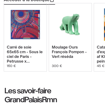
Voir
Voir
Carré de soie
Moulage Ours
Cat
le
le
65x65 cm - Sous le
François Pompon -
d'ex
ciel de Paris -
Vert réséda
af Kl
produit
produit
Petrusse x
pein
Carré
Moulage
GrandPalais -
Tem
160 €
300 €
45 €
Réséda Pop
de
Ours
soie
François
65x65
Pompon
Les savoir-faire
cm
-
-
Vert
GrandPalaisRmn
Sous
réséda