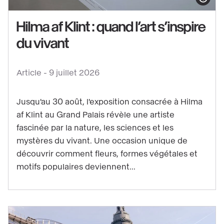
Afficher le co
Hilma af Klint : quand l’art s’inspire
du vivant
Voir
le
Article -
9 juillet 2026
contenu
:
Jusqu'au 30 août, l'exposition consacrée à Hilma
Hilma
af Klint au Grand Palais révèle une artiste
af
fascinée par la nature, les sciences et les
Klint
mystères du vivant. Une occasion unique de
:
découvrir comment fleurs, formes végétales et
quand
motifs populaires deviennent...
l’art
s’inspire
du
vivant