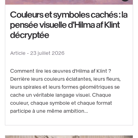
contenu
Couleurs et symboles cachés : la
:
pensée visuelle d'Hilma af Klint
Couleurs
et
décryptée
symboles
cachés
Article -
23 juillet 2026
:
la
Comment lire les œuvres d'Hilma af Klint ?
pensée
Derrière leurs couleurs éclatantes, leurs fleurs,
visuelle
leurs spirales et leurs formes géométriques se
d'Hilma
cache un véritable langage visuel. Chaque
af
couleur, chaque symbole et chaque format
Klint
participe à une même ambition...
décryptée