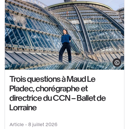
Afficher le co
Trois questions à Maud Le
Pladec, chorégraphe et
directrice du CCN – Ballet de
Voir
Lorraine
le
contenu
:
Article -
8 juillet 2026