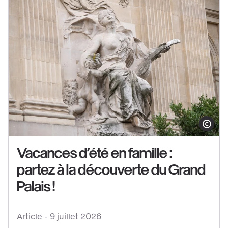
Afficher le co
Vacances d’été en famille :
partez à la découverte du Grand
Voir
le
Palais !
contenu
:
Article -
9 juillet 2026
Vacances