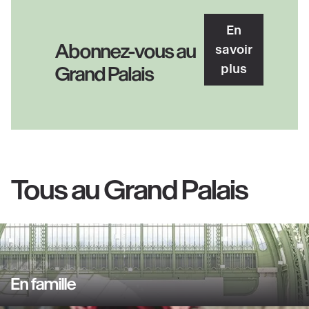
En
Abonnez-vous au
savoir
plus
Grand Palais
Tous au Grand Palais
En famille
En
savoir