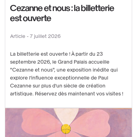
Cezanne et nous : la billetterie
est ouverte
Voir
le
contenu
Article -
7 juillet 2026
:
Cezanne
La billetterie est ouverte ! À partir du 23
et
septembre 2026, le Grand Palais accueille
nous
"Cezanne et nous", une exposition inédite qui
:
explore l'influence exceptionnelle de Paul
la
Cezanne sur plus d'un siècle de création
artistique. Réservez dès maintenant vos visites !
billetterie
est
ouverte