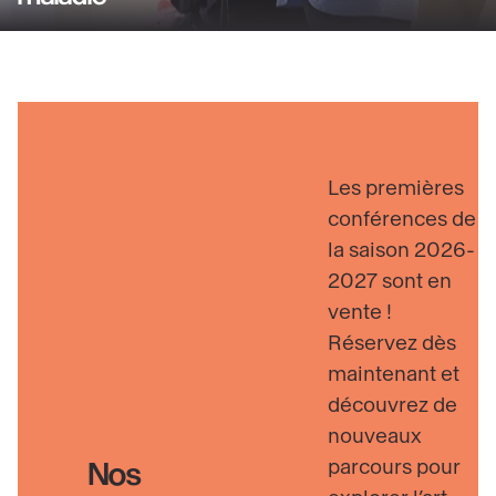
relevant
savoir
du
plus
champ
sur
social
Visiteurs
Découvrir
en
situation
Les premières
de
conférences de
handicap
la saison 2026-
ou
2027 sont en
de
vente !
maladie
Réservez dès
maintenant et
découvrez de
nouveaux
parcours pour
Nos