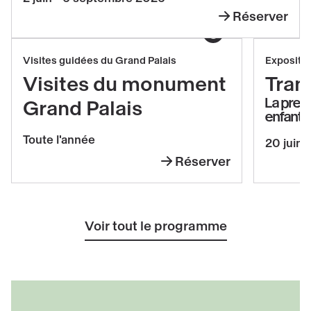
du
Réserver
Temple
Leandro
(1906-
Afficher le copyright
Erlich
1915)
Réserver
Réserv
Visites guidées du Grand Palais
Expositi
Visites
Transp
Visites du monument
Tran
du
La prem
Grand Palais
enfants
monument
Grand
Toute l'année
20 juin 
Palais
Réserver
Visites
du
monument
Voir tout le programme
Grand
Palais
Découvrir