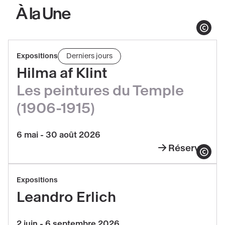
À la Une
Afficher le co
Réserver
Expositions
Derniers jours
Hilma
Hilma af Klint
af
Les peintures du Temple
Klint,
Les
(1906-1915)
peintures
du
6 mai - 30 août 2026
Temple
Réserver
Hilma
Afficher le co
(1906-
af
Réserver
1915)
Expositions
Klint,
Leandro
Leandro Erlich
Les
Erlich
peintures
2 juin - 6 septembre 2026