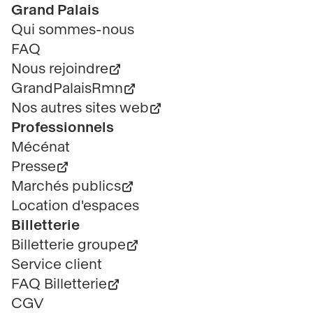
Pied
Grand Palais
de
Qui sommes-nous
page
FAQ
Nous rejoindre
GrandPalaisRmn
Nos autres sites web
Professionnels
Mécénat
Presse
Marchés publics
Location d'espaces
Billetterie
Billetterie groupe
Service client
FAQ Billetterie
CGV