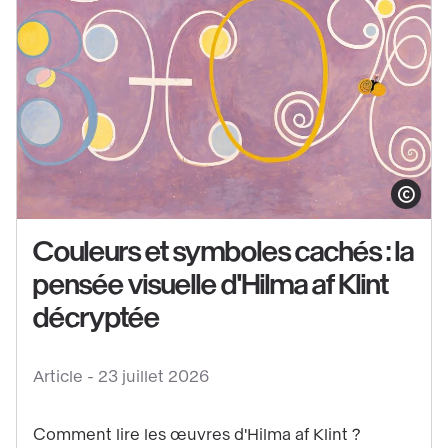
Voir
le
Afficher le co
contenu
Couleurs et symboles cachés : la
:
pensée visuelle d'Hilma af Klint
Couleurs
et
décryptée
symboles
cachés
Article -
23 juillet 2026
:
la
Comment lire les œuvres d'Hilma af Klint ?
pensée