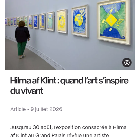
du
Grand
Palais
!
Afficher le co
Hilma af Klint : quand l’art s’inspire
du vivant
Voir
le
Article -
9 juillet 2026
contenu
:
Jusqu'au 30 août, l'exposition consacrée à Hilma
Hilma
af Klint au Grand Palais révèle une artiste
af