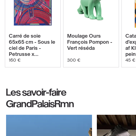
Voir
Voir
Carré de soie
Moulage Ours
Cat
le
le
65x65 cm - Sous le
François Pompon -
d'ex
ciel de Paris -
Vert réséda
af Kl
produit
produit
Petrusse x
pein
Carré
Moulage
GrandPalais -
Tem
160 €
300 €
45 €
Réséda Pop
de
Ours
soie
François
65x65
Pompon
Les savoir-faire
cm
-
-
Vert
GrandPalaisRmn
Sous
réséda
le
(Nouvelle
ciel
fenêtre)
de