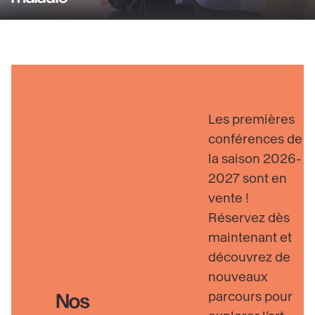
relevant
savoir
du
plus
champ
sur
social
Visiteurs
Découvrir
en
situation
Les premières
de
conférences de
handicap
la saison 2026-
ou
2027 sont en
de
vente !
maladie
Réservez dès
maintenant et
découvrez de
nouveaux
parcours pour
Nos