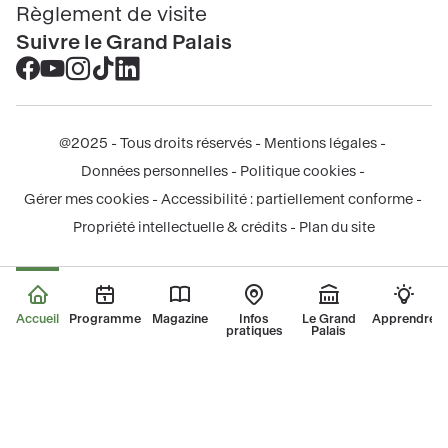
Règlement de visite
Suivre le Grand Palais
Accéder
Accéder
Accéder
Accéder
Accéder
au
au
au
au
au
contenu
contenu
contenu
contenu
contenu
@2025 - Tous droits réservés
Mentions légales
Facebook
Youtube
Instagram
Tik
Linkedin
Menu
Données personnelles
Politique cookies
-
-
-
tok
-
légal
Gérer mes cookies
Accessibilité : partiellement conforme
nouvelle
nouvelle
nouvelle
-
nouvelle
Propriété intellectuelle & crédits
Plan du site
fenêtre
fenêtre
fenêtre
nouvelle
fenêtre
fenêtre
Accueil
Programme
Magazine
Infos
Le Grand
Apprendre
pratiques
Palais