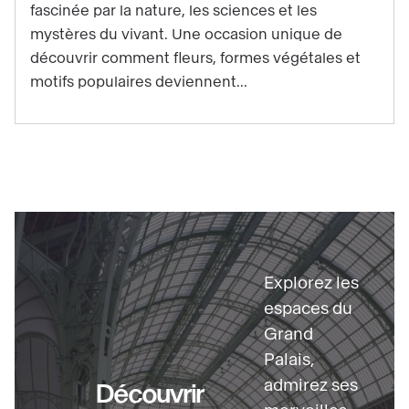
fascinée par la nature, les sciences et les
Klint
mystères du vivant. Une occasion unique de
:
découvrir comment fleurs, formes végétales et
quand
motifs populaires deviennent...
l’art
s’inspire
du
vivant
Découvrir
Explorez les
espaces du
Grand
Palais,
admirez ses
Découvrir