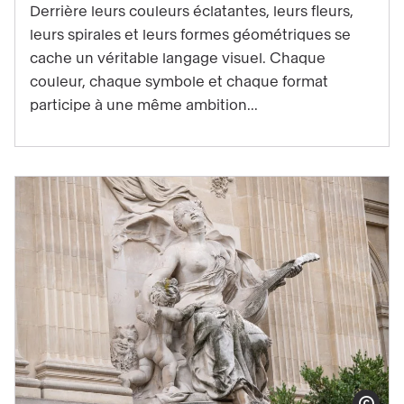
Derrière leurs couleurs éclatantes, leurs fleurs,
visuelle
leurs spirales et leurs formes géométriques se
d'Hilma
cache un véritable langage visuel. Chaque
af
couleur, chaque symbole et chaque format
Klint
participe à une même ambition...
décryptée