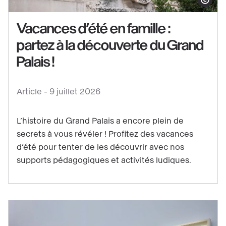
Afficher le co
Vacances d’été en famille :
partez à la découverte du Grand
Voir
le
Palais !
contenu
:
Article -
9 juillet 2026
Vacances
d’été
L’histoire du Grand Palais a encore plein de
en
secrets à vous révéler ! Profitez des vacances
famille
d’été pour tenter de les découvrir avec nos
:
supports pédagogiques et activités ludiques.
partez
à
la
découverte