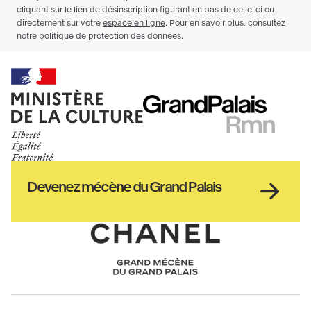
Ministère
RMN
de
GrandPalais
la
culture
Haut
Devenez mécène du Grand Palais
pied
de
page
Chanel