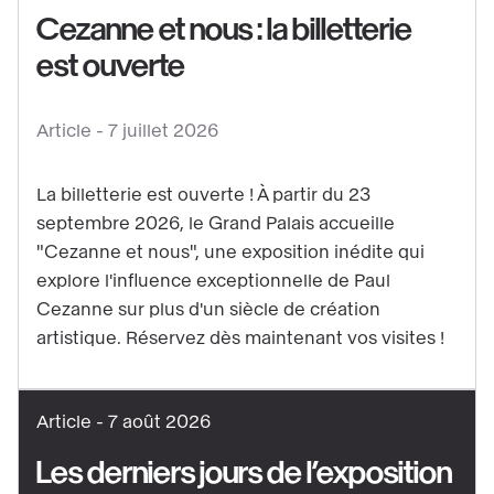
Cezanne et nous : la billetterie
est ouverte
Voir
le
contenu
Article -
7 juillet 2026
:
Cezanne
La billetterie est ouverte ! À partir du 23
et
septembre 2026, le Grand Palais accueille
nous
"Cezanne et nous", une exposition inédite qui
:
explore l'influence exceptionnelle de Paul
la
Cezanne sur plus d'un siècle de création
artistique. Réservez dès maintenant vos visites !
billetterie
est
ouverte
Article -
7 août 2026
Les derniers jours de l’exposition