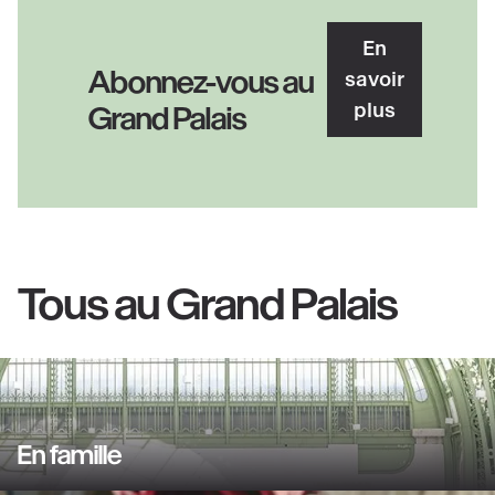
En
Abonnez-vous au
savoir
plus
Grand Palais
Tous au Grand Palais
En famille
En
savoir