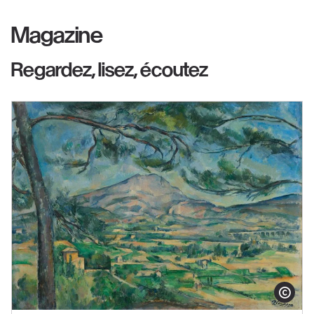
Magazine
Regardez, lisez, écoutez
Afficher le co