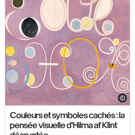
Klint"
au
Grand
Palais
Voir
le
Afficher le co
contenu
Couleurs et symboles cachés : la
:
pensée visuelle d'Hilma af Klint
Couleurs
et