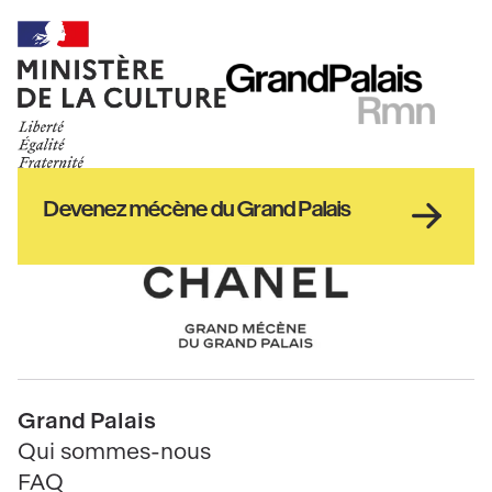
Ministère
RMN
de
GrandPalais
la
culture
Haut
Devenez mécène du Grand Palais
pied
de
page
Chanel
Pied
Grand Palais
de
Qui sommes-nous
page
FAQ