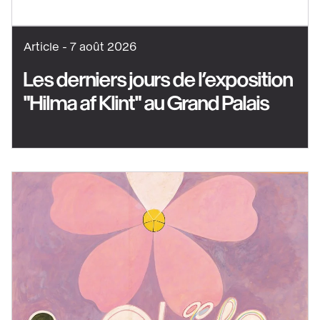
est
ouverte
Article -
7 août 2026
Les derniers jours de l’exposition
"Hilma af Klint" au Grand Palais
Voir
le
contenu
:
Les
derniers
jours
de
l’exposition
"Hilma
af