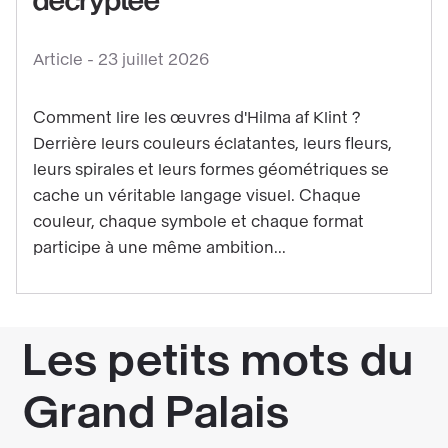
décryptée
symboles
cachés
Article -
23 juillet 2026
:
la
Comment lire les œuvres d'Hilma af Klint ?
pensée
Derrière leurs couleurs éclatantes, leurs fleurs,
visuelle
leurs spirales et leurs formes géométriques se
d'Hilma
cache un véritable langage visuel. Chaque
af
couleur, chaque symbole et chaque format
Klint
participe à une même ambition...
décryptée