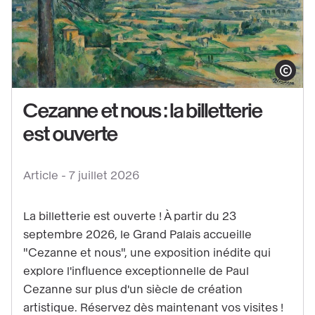
Afficher le co
Cezanne et nous : la billetterie
est ouverte
Voir
le
contenu
Article -
7 juillet 2026
:
Cezanne
La billetterie est ouverte ! À partir du 23
et
septembre 2026, le Grand Palais accueille
nous
"Cezanne et nous", une exposition inédite qui
:
explore l'influence exceptionnelle de Paul
la
Cezanne sur plus d'un siècle de création
artistique. Réservez dès maintenant vos visites !
billetterie