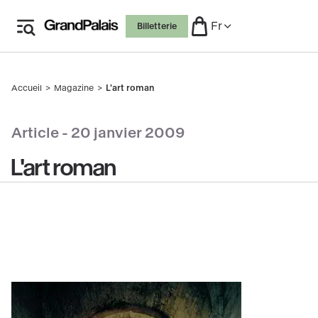
Aller
Fr
Billetterie
au
contenu
principal
Accueil
Magazine
L'art roman
Fil
d'Ariane
Article -
20 janvier 2009
L'art roman