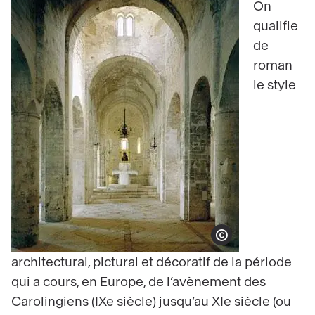
On
qualifie
de
roman
le style
Afficher le copyright
architectural, pictural et décoratif de la période
qui a cours, en Europe, de l’avènement des
Carolingiens (IXe siècle) jusqu’au XIe siècle (ou