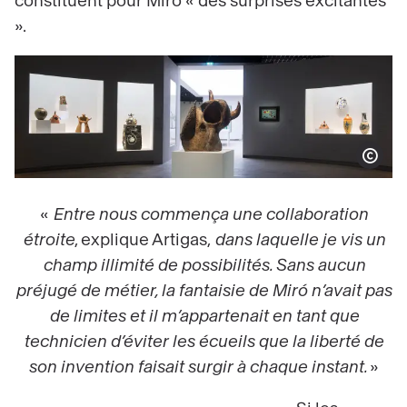
constituent pour Miró « des surprises excitantes
».
Afficher le co
«
Entre nous commença une collaboration
étroite
, explique Artigas,
dans laquelle je vis un
champ illimité de possibilités. Sans aucun
préjugé de métier, la fantaisie de Miró n’avait pas
de limites et il m’appartenait en tant que
technicien d’éviter les écueils que la liberté de
son invention faisait surgir à chaque instant.
»