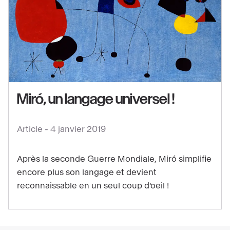
Voir
le
Miró, un langage universel !
contenu
:
Article -
4 janvier 2019
Miró,
un
Après la seconde Guerre Mondiale, Miró simplifie
langage
encore plus son langage et devient
universel
reconnaissable en un seul coup d'oeil !
!