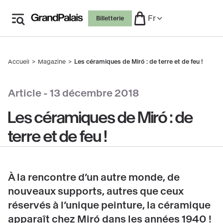
Aller
Fr
Billetterie
au
contenu
principal
Accueil
Magazine
Les céramiques de Miró : de terre et de feu !
Fil
d'Ariane
Article -
13 décembre 2018
Les céramiques de Miró : de
terre et de feu !
À la rencontre d’un autre monde, de
nouveaux supports, autres que ceux
réservés à l’unique peinture, la céramique
apparaît chez Miró dans les années 1940 !