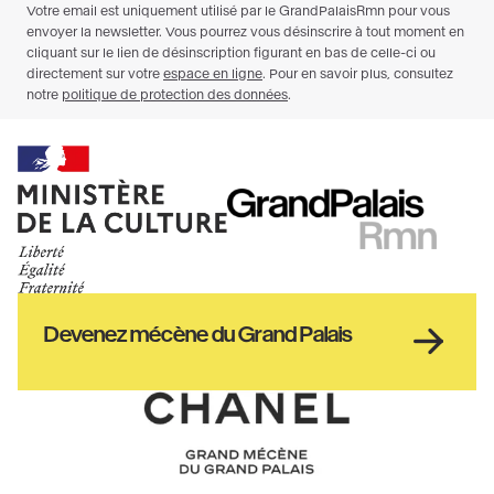
Ministère
RMN
de
GrandPalais
la
culture
Haut
Devenez mécène du Grand Palais
pied
de
page
Chanel