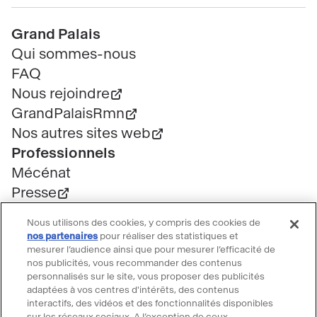
Pied
Grand Palais
de
Qui sommes-nous
page
FAQ
Nous rejoindre
GrandPalaisRmn
Nos autres sites web
Professionnels
Mécénat
Presse
Marchés publics
Nous utilisons des cookies, y compris des cookies de
Location d'espaces
nos partenaires
pour réaliser des statistiques et
Billetterie
mesurer l’audience ainsi que pour mesurer l’efficacité de
nos publicités, vous recommander des contenus
Billetterie groupe
personnalisés sur le site, vous proposer des publicités
Service client
adaptées à vos centres d'intérêts, des contenus
interactifs, des vidéos et des fonctionnalités disponibles
FAQ Billetterie
sur les réseaux sociaux. A l’exception de ceux