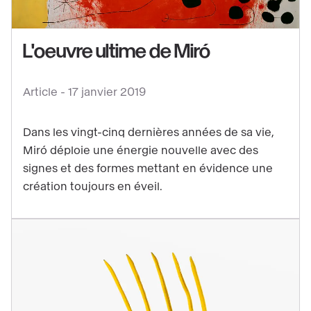
Voir
L'oeuvre ultime de Miró
le
contenu
Article -
17 janvier 2019
:
L'oeuvre
Dans les vingt-cinq dernières années de sa vie,
ultime
Miró déploie une énergie nouvelle avec des
de
signes et des formes mettant en évidence une
Miró
création toujours en éveil.