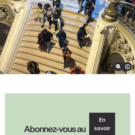
Zoomer sur l'image
Afficher
Découvrir
En
Abonnez-vous au
savoir