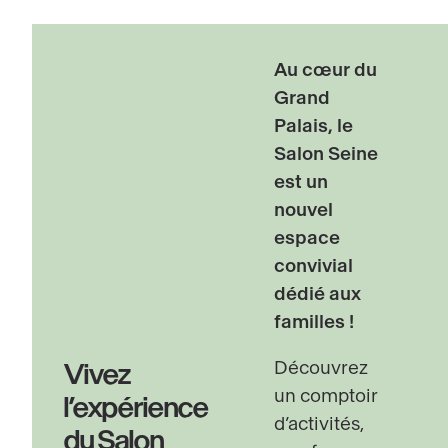
Mi
·
N
Alive
wi
with
Au cœur du
Ei
shadows
Grand
·
Palais, le
Al
Salon Seine
wi
est un
s
nouvel
espace
convivial
dédié aux
familles !
Découvrez
Vivez
un comptoir
l’expérience
d’activités,
du Salon