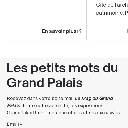
savoir
Cité de l’arc
plus
patrimoine, P
sur
Gestes
En savoir plus
d’Éternité