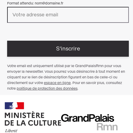
Ministère
RMN