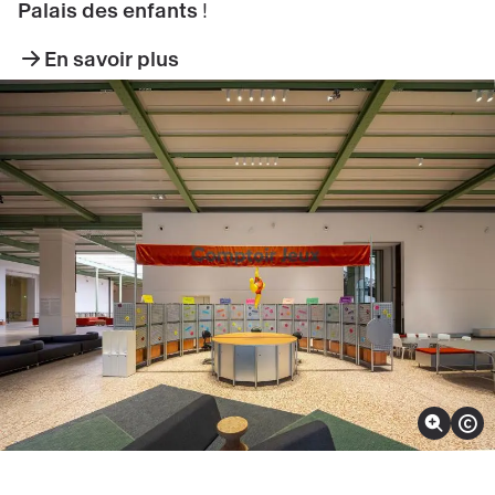
Palais des enfants
!
En savoir plus
Zoomer sur l'image
Afficher