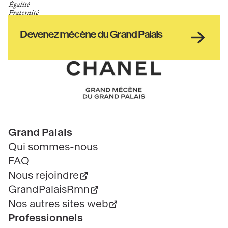
de
GrandPalais
la
culture
Haut
Devenez mécène du Grand Palais
pied
de
page
Chanel
Pied
Grand Palais
de
Qui sommes-nous
page
FAQ
Nous rejoindre
GrandPalaisRmn
Nos autres sites web
Professionnels