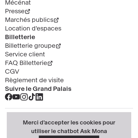
Mécénat
Presse
Marchés publics
Location d'espaces
Billetterie
Billetterie groupe
Service client
FAQ Billetterie
CGV
Règlement de visite
Suivre le Grand Palais
Accéder
Accéder
Accéder
Accéder
Accéder
au
au
au
au
au
contenu
contenu
contenu
contenu
contenu
@2025 - Tous droits réservés
Mentions légales
Merci d'accepter les cookies pour
Facebook
Youtube
Instagram
Tik
Linkedin
Menu
Données personnelles
Politique cookies
utiliser le chatbot Ask Mona
-
-
-
tok
-
légal
Gérer mes cookies
Accessibilité : partiellement conforme