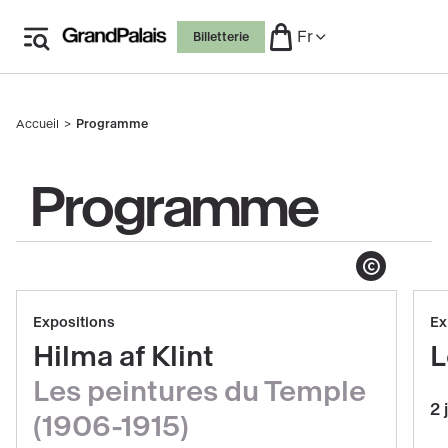
Aller
Fr
Billetterie
au
contenu
principal
Accueil
Programme
Fil
d'Ariane
Programme
Afficher le copyright
Réserver
Evénements
Expositions
Ex
Hilma
mis
Hilma af Klint
L
af
en
Les peintures du Temple
Klint,
avant
2 
Les
(1906-1915)
peintures