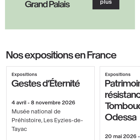
plus
Grand Palais
Nos expositions en France
Afficher le copyright
Expositions
Expositions
Gestes d’Éternité
Patrimoi
résistan
4 avril - 8 novembre 2026
Tombouc
Musée national de
Odessa
Préhistoire, Les Eyzies-de-
Tayac
En
20 mai 2026