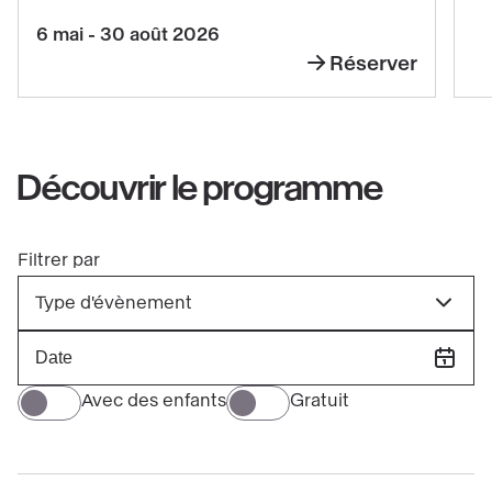
du
6 mai - 30 août 2026
Temple
Réserver
Hilma
(1906-
af
1915)
Klint,
Les
Découvrir le programme
peintures
du
Filtrer par
Temple
Un
(1906-
Type d'évènement
clic
1915)
sur
un
Avec des enfants
Gratuit
filtre
déclenche
le