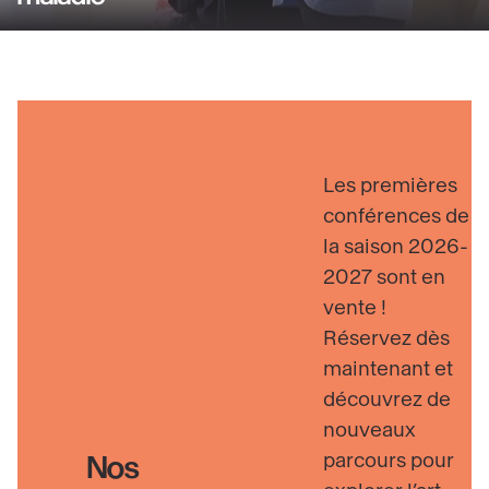
relevant
savoir
du
plus
champ
sur
social
Visiteurs
Découvrir
en
situation
Les premières
de
conférences de
handicap
la saison 2026-
ou
2027 sont en
de
vente !
maladie
Réservez dès
maintenant et
découvrez de
nouveaux
parcours pour
Nos