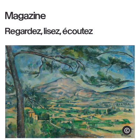
Magazine
Regardez, lisez, écoutez
Afficher le co