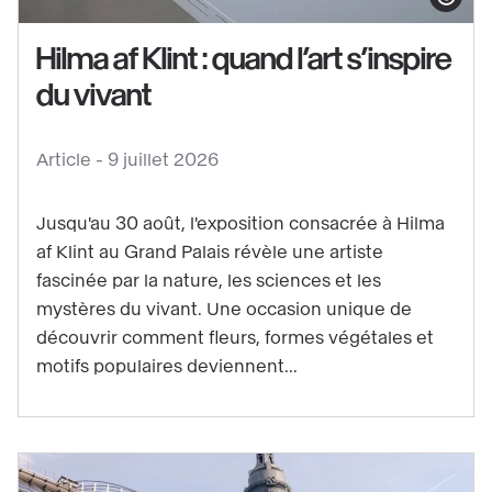
Afficher le co
Hilma af Klint : quand l’art s’inspire
du vivant
Voir
le
Article -
9 juillet 2026
contenu
:
Jusqu'au 30 août, l'exposition consacrée à Hilma
Hilma
af Klint au Grand Palais révèle une artiste
af
fascinée par la nature, les sciences et les
Klint
mystères du vivant. Une occasion unique de
:
découvrir comment fleurs, formes végétales et
quand
motifs populaires deviennent...
l’art
s’inspire
du
vivant