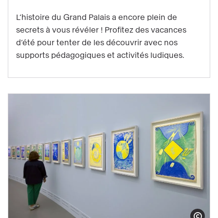
d’été
L’histoire du Grand Palais a encore plein de
en
secrets à vous révéler ! Profitez des vacances
famille
d’été pour tenter de les découvrir avec nos
:
supports pédagogiques et activités ludiques.
partez
à
la
découverte
du
Grand
Palais
!