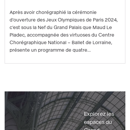
Trois
questions
Après avoir chorégraphié la cérémonie
à
d’ouverture des Jeux Olympiques de Paris 2024,
Maud
c’est sous la Nef du Grand Palais que Maud Le
Pladec, accompagnée des virtuoses du Centre
Le
Chorégraphique National – Ballet de Lorraine,
Pladec,
présente un programme de quatre...
chorégraphe
et
directrice
du
CCN
–
Découvrir
Ballet
de
Explorez les
Lorraine
espaces du