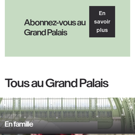
En
Abonnez-vous au
savoir
plus
Grand Palais
Tous au Grand Palais
En famille
En
savoir