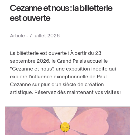
Cezanne et nous : la billetterie
est ouverte
Voir
le
contenu
Article -
7 juillet 2026
:
Cezanne
La billetterie est ouverte ! À partir du 23
et
septembre 2026, le Grand Palais accueille
nous
"Cezanne et nous", une exposition inédite qui
:
explore l'influence exceptionnelle de Paul
la
Cezanne sur plus d'un siècle de création
artistique. Réservez dès maintenant vos visites !
billetterie
est
ouverte