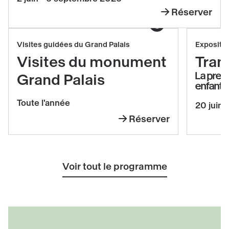
du
Réserver
Temple
Leandro
(1906-
Afficher le copyright
Erlich
1915)
Réserver
Réserv
Visites guidées du Grand Palais
Expositi
Visites
Transp
Visites du monument
Tran
du
La prem
Grand Palais
enfants
monument
Grand
Toute l'année
20 juin 
Palais
Réserver
Visites
du
monument
Voir tout le programme
Grand
Palais
Découvrir