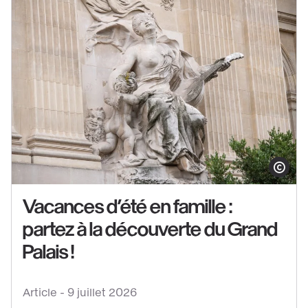
Afficher le co
Vacances d’été en famille :
partez à la découverte du Grand
Voir
le
Palais !
contenu
:
Article -
9 juillet 2026
Vacances