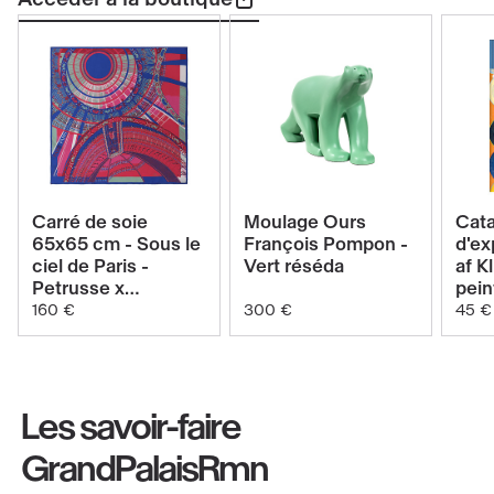
Voir
Voir
Carré de soie
Moulage Ours
Cat
le
le
65x65 cm - Sous le
François Pompon -
d'ex
ciel de Paris -
Vert réséda
af Kl
produit
produit
Petrusse x
pein
Carré
Moulage
GrandPalais -
Tem
160 €
300 €
45 €
Réséda Pop
de
Ours
soie
François
65x65
Pompon
Les savoir-faire
cm
-
-
Vert
GrandPalaisRmn
Sous
réséda