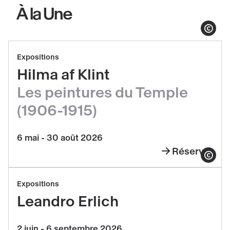
1915)
À la Une
Afficher le co
Réserver
Expositions
Hilma
Hilma af Klint
af
Les peintures du Temple
Klint,
Les
(1906-1915)
peintures
du
6 mai - 30 août 2026
Temple
Réserver
Hilma
Afficher le co
(1906-
af
Réserver
1915)
Expositions
Klint,
Leandro
Leandro Erlich
Les
Erlich
peintures
2 juin - 6 septembre 2026