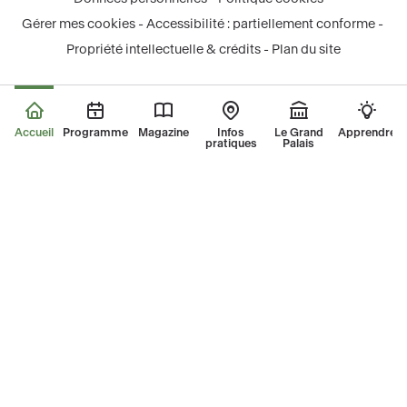
-
-
-
tok
-
légal
Gérer mes cookies
Accessibilité : partiellement conforme
nouvelle
nouvelle
nouvelle
-
nouvelle
Propriété intellectuelle & crédits
Plan du site
fenêtre
fenêtre
fenêtre
nouvelle
fenêtre
fenêtre
Accueil
Programme
Magazine
Infos
Le Grand
Apprendre
pratiques
Palais