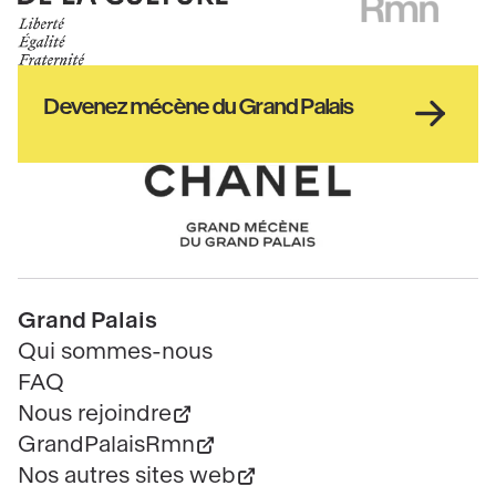
Ministère
RMN
de
GrandPalais
la
culture
Haut
Devenez mécène du Grand Palais
pied
de
page
Chanel
Pied
Grand Palais
de
Qui sommes-nous
page
FAQ
Nous rejoindre
GrandPalaisRmn
Nos autres sites web