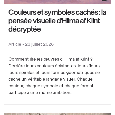
contenu
Couleurs et symboles cachés : la
:
pensée visuelle d'Hilma af Klint
Couleurs
et
décryptée
symboles
cachés
Article -
23 juillet 2026
:
la
Comment lire les œuvres d'Hilma af Klint ?
pensée
Derrière leurs couleurs éclatantes, leurs fleurs,
visuelle
leurs spirales et leurs formes géométriques se
d'Hilma
cache un véritable langage visuel. Chaque
af
couleur, chaque symbole et chaque format
Klint
participe à une même ambition...
décryptée