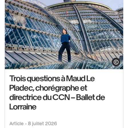
Afficher le co
Trois questions à Maud Le
Pladec, chorégraphe et
directrice du CCN – Ballet de
Voir
Lorraine
le
contenu
:
Article -
8 juillet 2026