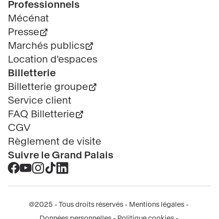
Professionnels
Mécénat
Presse
Marchés publics
Location d'espaces
Billetterie
Billetterie groupe
Service client
FAQ Billetterie
CGV
Règlement de visite
Suivre le Grand Palais
Accéder
Accéder
Accéder
Accéder
Accéder
au
au
au
au
au
contenu
contenu
contenu
contenu
contenu
@2025 - Tous droits réservés
Mentions légales
Facebook
Youtube
Instagram
Tik
Linkedin
Menu
Données personnelles
Politique cookies