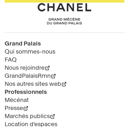
de
page
Chanel
Pied
Grand Palais
de
Qui sommes-nous
page
FAQ
Nous rejoindre
GrandPalaisRmn
Nos autres sites web
Professionnels
Mécénat
Presse
Marchés publics
Location d'espaces