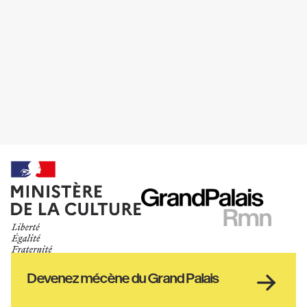
Ministère
RMN
de
GrandPalais
la
culture
Haut
Devenez mécène du Grand Palais
pied