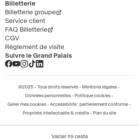
Billetterie
Billetterie groupe
Service client
FAQ Billetterie
CGV
Règlement de visite
Suivre le Grand Palais
Accéder
Accéder
Accéder
Accéder
Accéder
au
au
au
au
au
contenu
contenu
contenu
contenu
contenu
@2025 - Tous droits réservés
Mentions légales
Facebook
Youtube
Instagram
Tik
Linkedin
Menu
Données personnelles
Politique cookies
-
-
-
tok
-
légal
Gérer mes cookies
Accessibilité : partiellement conforme
nouvelle
nouvelle
nouvelle
-
nouvelle
Propriété intellectuelle & crédits
Plan du site
fenêtre
fenêtre
fenêtre
nouvelle
fenêtre
fenêtre
Vaciar mi cesta