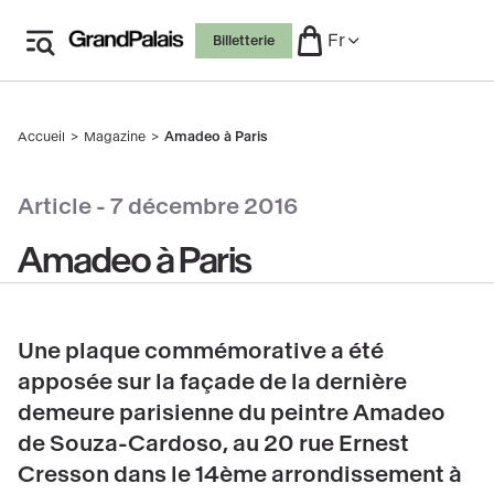
Aller
Fr
Billetterie
au
contenu
principal
Accueil
Magazine
Amadeo à Paris
Fil
d'Ariane
Article -
7 décembre 2016
Amadeo à Paris
Une plaque commémorative a été
apposée sur la façade de la dernière
demeure parisienne du peintre Amadeo
de Souza-Cardoso, au 20 rue Ernest
Cresson dans le 14ème arrondissement à