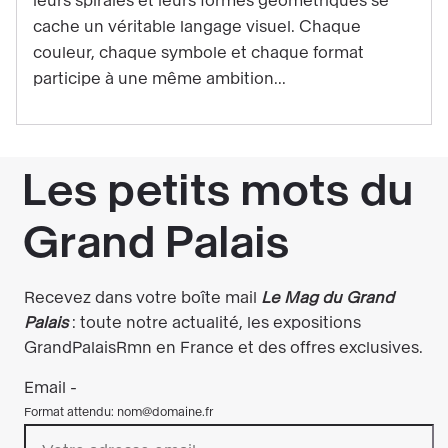
leurs spirales et leurs formes géométriques se
d'Hilma
cache un véritable langage visuel. Chaque
af
couleur, chaque symbole et chaque format
Klint
participe à une même ambition...
décryptée