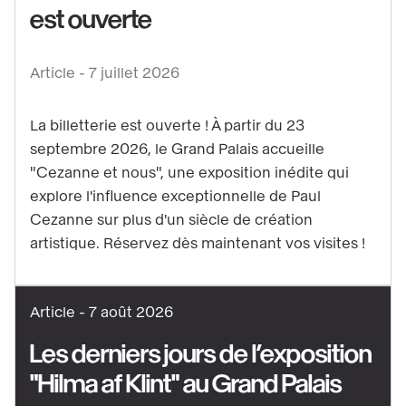
est ouverte
Voir
le
contenu
Article -
7 juillet 2026
:
Cezanne
La billetterie est ouverte ! À partir du 23
et
septembre 2026, le Grand Palais accueille
nous
"Cezanne et nous", une exposition inédite qui
:
explore l'influence exceptionnelle de Paul
la
Cezanne sur plus d'un siècle de création
artistique. Réservez dès maintenant vos visites !
billetterie
est
ouverte
Article -
7 août 2026
Les derniers jours de l’exposition
"Hilma af Klint" au Grand Palais
Voir