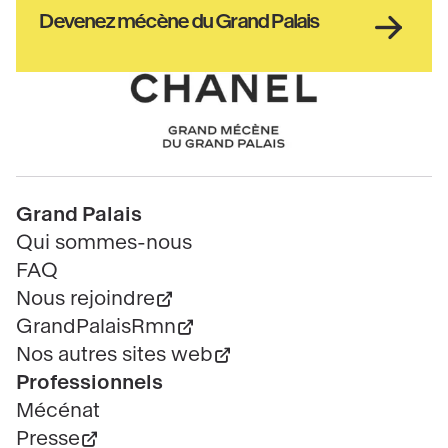
culture
Haut
Devenez mécène du Grand Palais
pied
de
page
Chanel
Pied
Grand Palais
de
Qui sommes-nous
page
FAQ
Nous rejoindre
GrandPalaisRmn
Nos autres sites web
Professionnels
Mécénat
Presse