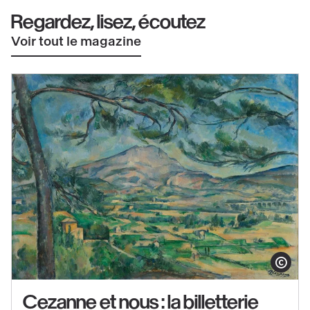
Regardez, lisez, écoutez
Voir tout le magazine
Afficher le co
Cezanne et nous : la billetterie