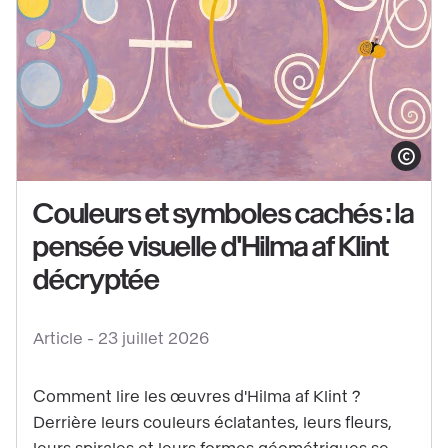
Voir
le
Afficher le co
contenu
Couleurs et symboles cachés : la
:
pensée visuelle d'Hilma af Klint
Couleurs
et
décryptée
symboles
cachés
Article -
23 juillet 2026
:
la
Comment lire les œuvres d'Hilma af Klint ?
pensée
Derrière leurs couleurs éclatantes, leurs fleurs,
visuelle