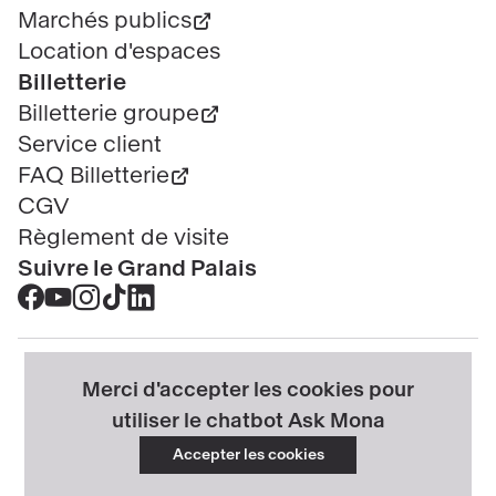
Marchés publics
Location d'espaces
Billetterie
Billetterie groupe
Service client
FAQ Billetterie
CGV
Règlement de visite
Suivre le Grand Palais
Accéder
Accéder
Accéder
Accéder
Accéder
au
au
au
au
au
contenu
contenu
contenu
contenu
contenu
@2025 - Tous droits réservés
Mentions légales
Merci d'accepter les cookies pour
Facebook
Youtube
Instagram
Tik
Linkedin
Menu
Données personnelles
Politique cookies
utiliser le chatbot Ask Mona
-
-
-
tok
-
légal
Gérer mes cookies
Accessibilité : partiellement conforme
nouvelle
nouvelle
nouvelle
-
nouvelle
Accepter les cookies
Propriété intellectuelle & crédits
Plan du site
fenêtre
fenêtre
fenêtre
nouvelle
fenêtre