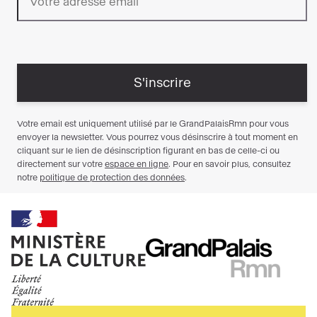
Ministère
RMN
de
GrandPalais
la