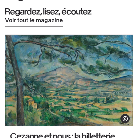
Regardez, lisez, écoutez
Voir tout le magazine
Afficher le co
Cezanne et nous : la billetterie