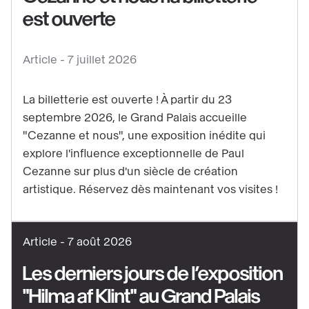
est ouverte
Voir
le
contenu
Article -
7 juillet 2026
:
Cezanne
La billetterie est ouverte ! À partir du 23
et
septembre 2026, le Grand Palais accueille
nous
"Cezanne et nous", une exposition inédite qui
:
explore l'influence exceptionnelle de Paul
la
Cezanne sur plus d'un siècle de création
artistique. Réservez dès maintenant vos visites !
billetterie
est
ouverte
Article -
7 août 2026
Les derniers jours de l’exposition
"Hilma af Klint" au Grand Palais
Voir