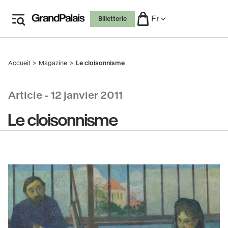
Aller
Fr
Billetterie
au
contenu
principal
Accueil
Magazine
Le cloisonnisme
Fil
d'Ariane
Article -
12 janvier 2011
Le cloisonnisme