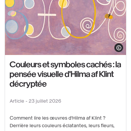
Voir
le
Afficher le co
contenu
Couleurs et symboles cachés : la
:
pensée visuelle d'Hilma af Klint
Couleurs
et
décryptée
symboles
cachés
Article -
23 juillet 2026
:
la
Comment lire les œuvres d'Hilma af Klint ?
pensée
Derrière leurs couleurs éclatantes, leurs fleurs,
visuelle