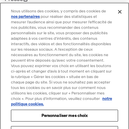
Marchés publics
Nous utilisons des cookies, y compris des cookies de
Location d'espaces
nos partenaires
pour réaliser des statistiques et
mesurer l’audience ainsi que pour mesurer l’efficacité de
Billetterie
nos publicités, vous recommander des contenus
Billetterie groupe
personnalisés sur le site, vous proposer des publicités
Service client
adaptées à vos centres d'intérêts, des contenus
interactifs, des vidéos et des fonctionnalités disponibles
FAQ Billetterie
sur les réseaux sociaux. A l’exception de ceux
CGV
nécessaires au fonctionnement du site, les cookies ne
peuvent être déposés qu’avec votre consentement.
Règlement de visite
Vous pouvez exprimer vos choix en utilisant les boutons
Suivre le Grand Palais
ci-après et changer d’avis à tout moment en cliquant sur
la rubrique « Gérer les cookies » située en bas de
Accéder
Accéder
Accéder
Accéder
Accéder
chaque page du site. Si vous ne souhaitez pas accepter
tous les cookies ou en savoir plus sur comment nous
au
au
au
au
au
utilisons les cookies, cliquer sur « Personnaliser mes
contenu
contenu
contenu
contenu
contenu
choix ». Pour plus d’information, veuillez consulter
notre
@2025 - Tous droits réservés
Mentions légales
Merci d'accepter les cookies pour
Facebook
Youtube
Instagram
Tik
Linkedin
politique cookies.
Menu
Données personnelles
Politique cookies
utiliser le chatbot Ask Mona
-
-
-
tok
-
légal
Personnaliser mes choix
Gérer mes cookies
Accessibilité : partiellement conforme
nouvelle
nouvelle
nouvelle
-
nouvelle
Accepter les cookies
Propriété intellectuelle & crédits
Plan du site
fenêtre
fenêtre
fenêtre
nouvelle
fenêtre