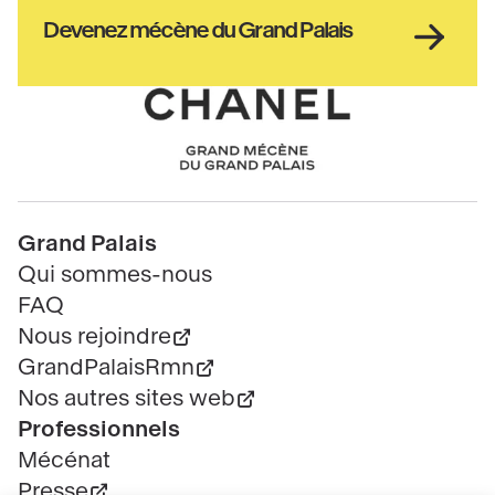
culture
Haut
Devenez mécène du Grand Palais
pied
de
page
Chanel
Pied
Grand Palais
de
Qui sommes-nous
page
FAQ
Nous rejoindre
GrandPalaisRmn
Nos autres sites web
Professionnels
Mécénat
Presse