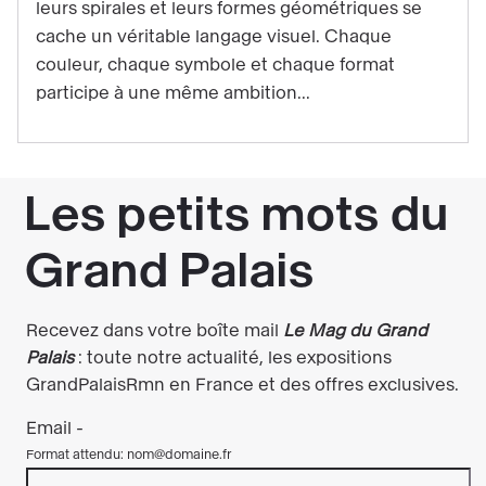
leurs spirales et leurs formes géométriques se
d'Hilma
cache un véritable langage visuel. Chaque
af
couleur, chaque symbole et chaque format
Klint
participe à une même ambition...
décryptée