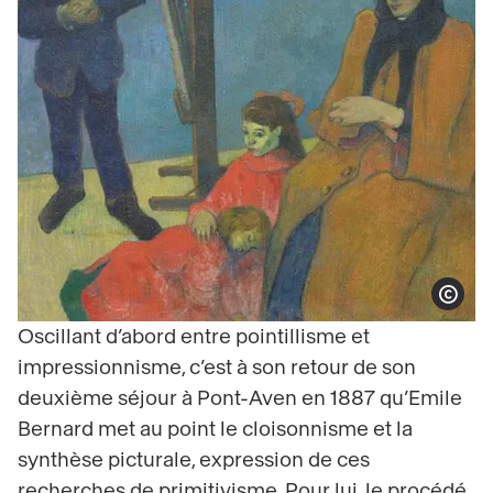
Afficher le co
Oscillant d’abord entre pointillisme et
impressionnisme, c’est à son retour de son
deuxième séjour à Pont-Aven en 1887 qu’Emile
Bernard met au point le cloisonnisme et la
synthèse picturale, expression de ces
recherches de primitivisme. Pour lui, le procédé