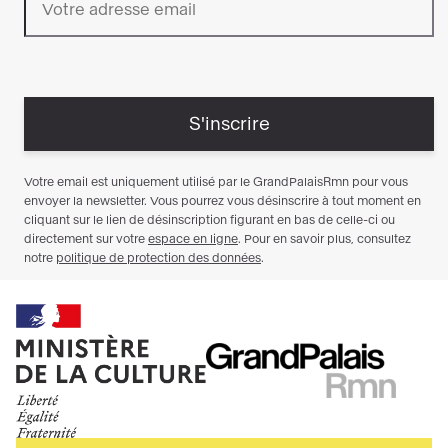
Ministère
RMN
de
GrandPalais
la