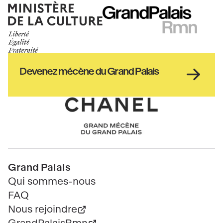
Ministère
RMN
de
GrandPalais
la
culture
Haut
Devenez mécène du Grand Palais
pied
de
page
Chanel
Pied
Grand Palais
de
Qui sommes-nous
page
FAQ
Nous rejoindre