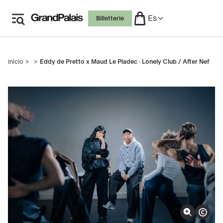
Skip
Es
Billetterie
to
main
content
Inicio
Eddy de Pretto x Maud Le Pladec · Lonely Club / After Nef
Breadcrumb
Ampliar la imagen
Mostrar derechos de autor