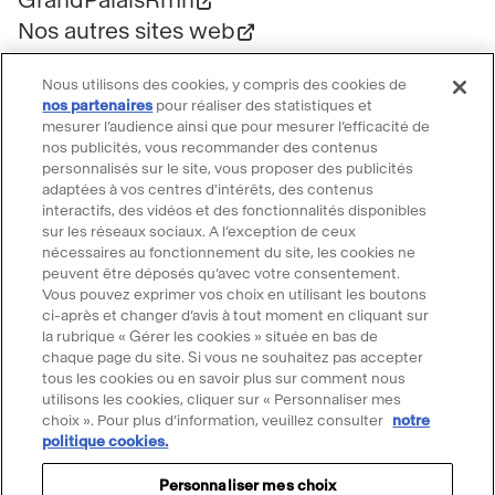
GrandPalaisRmn
Nos autres sites web
Professionnels
Nous utilisons des cookies, y compris des cookies de
Mécénat
nos partenaires
pour réaliser des statistiques et
Presse
mesurer l’audience ainsi que pour mesurer l’efficacité de
nos publicités, vous recommander des contenus
Marchés publics
personnalisés sur le site, vous proposer des publicités
Location d'espaces
adaptées à vos centres d'intérêts, des contenus
interactifs, des vidéos et des fonctionnalités disponibles
Billetterie
sur les réseaux sociaux. A l’exception de ceux
Billetterie groupe
nécessaires au fonctionnement du site, les cookies ne
peuvent être déposés qu’avec votre consentement.
Service client
Vous pouvez exprimer vos choix en utilisant les boutons
FAQ Billetterie
ci-après et changer d’avis à tout moment en cliquant sur
la rubrique « Gérer les cookies » située en bas de
CGV
chaque page du site. Si vous ne souhaitez pas accepter
Règlement de visite
tous les cookies ou en savoir plus sur comment nous
Suivre le Grand Palais
utilisons les cookies, cliquer sur « Personnaliser mes
choix ». Pour plus d’information, veuillez consulter
notre
politique cookies.
Accéder
Accéder
Accéder
Accéder
Accéder
au
au
au
au
au
Personnaliser mes choix