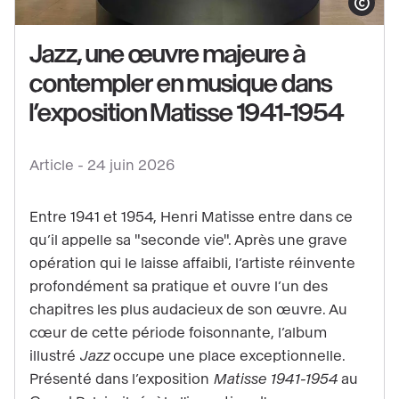
Afficher le co
Jazz, une œuvre majeure à
contempler en musique dans
l’exposition Matisse 1941-1954
Voir
Article -
24 juin 2026
le
contenu
Entre 1941 et 1954, Henri Matisse entre dans ce
:
qu’il appelle sa "seconde vie". Après une grave
Jazz,
opération qui le laisse affaibli, l’artiste réinvente
une
profondément sa pratique et ouvre l’un des
chapitres les plus audacieux de son œuvre. Au
œuvre
cœur de cette période foisonnante, l’album
majeure
illustré
Jazz
occupe une place exceptionnelle.
à
Présenté dans l’exposition
Matisse 1941-1954
au
contempler