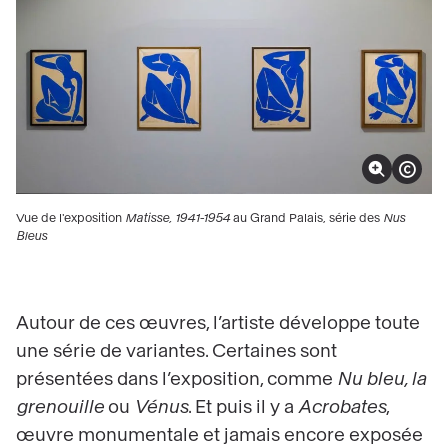
Zoomer sur l'image
Afficher le co
Vue de l'exposition
Matisse, 1941-1954
au Grand Palais, série des
Nus
Bleus
Autour de ces œuvres, l’artiste développe toute
une série de variantes. Certaines sont
présentées dans l’exposition, comme
Nu bleu, la
grenouille
ou
Vénus
. Et puis il y a
Acrobates
,
œuvre monumentale et jamais encore exposée