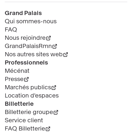
Pied
Grand Palais
de
Qui sommes-nous
page
FAQ
Nous rejoindre
GrandPalaisRmn
Nos autres sites web
Professionnels
Mécénat
Presse
Marchés publics
Location d'espaces
Billetterie
Billetterie groupe
Service client
FAQ Billetterie