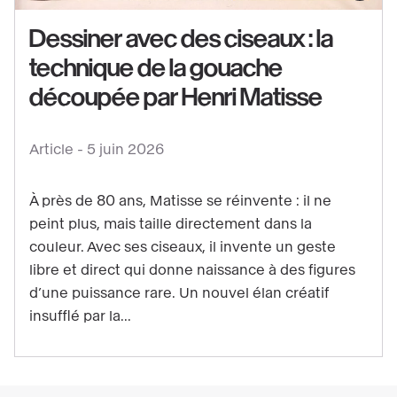
des
Dessiner avec des ciseaux : la
ciseaux
technique de la gouache
:
découpée par Henri Matisse
la
technique
de
Article -
5 juin 2026
la
gouache
À près de 80 ans, Matisse se réinvente : il ne
découpée
peint plus, mais taille directement dans la
par
couleur. Avec ses ciseaux, il invente un geste
Henri
libre et direct qui donne naissance à des figures
d’une puissance rare. Un nouvel élan créatif
Matisse
insufflé par la...