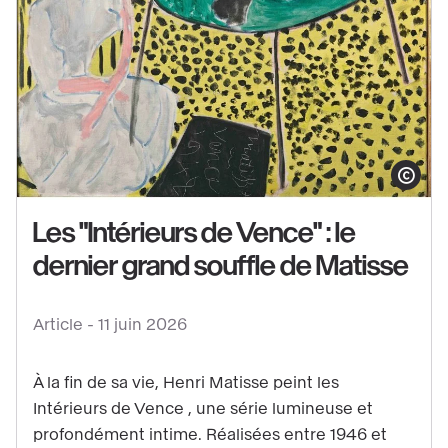
Voir
le
Afficher le co
contenu
:
Les "Intérieurs de Vence" : le
Les
dernier grand souffle de Matisse
"Intérieurs
de
Article -
11 juin 2026
Vence"
:
À la fin de sa vie, Henri Matisse peint les
le
Intérieurs de Vence , une série lumineuse et
dernier
profondément intime. Réalisées entre 1946 et
grand