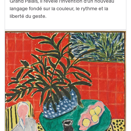
Grand Palais, il révèle l'invention d'un nouveau
en
langage fondé sur la couleur, le rythme et la
musique
liberté du geste.
dans
l’exposition
Matisse
1941-
1954