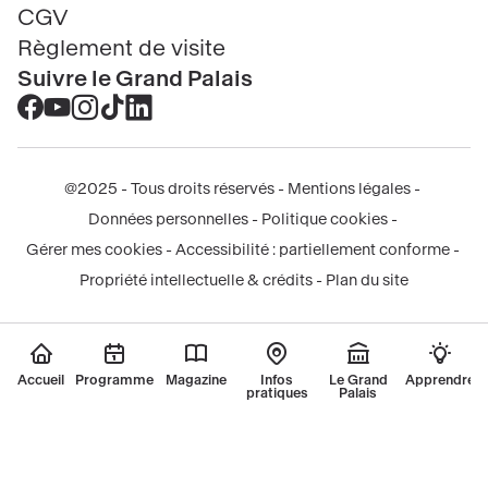
CGV
Règlement de visite
Suivre le Grand Palais
Accéder
Accéder
Accéder
Accéder
Accéder
au
au
au
au
au
contenu
contenu
contenu
contenu
contenu
@2025 - Tous droits réservés
Mentions légales
Facebook
Youtube
Instagram
Tik
Linkedin
Menu
Données personnelles
Politique cookies
-
-
-
tok
-
légal
Gérer mes cookies
Accessibilité : partiellement conforme
nouvelle
nouvelle
nouvelle
-
nouvelle
Propriété intellectuelle & crédits
Plan du site
fenêtre
fenêtre
fenêtre
nouvelle
fenêtre
fenêtre
Accueil
Programme
Magazine
Infos
Le Grand
Apprendre
pratiques
Palais