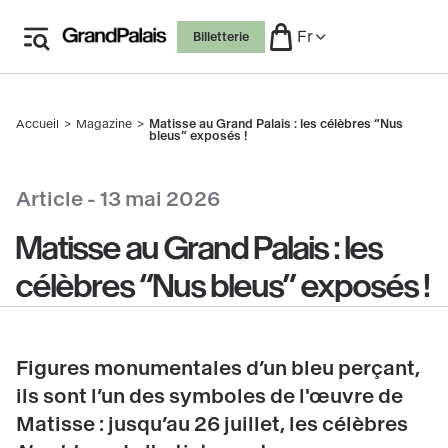
Aller
Fr
Billetterie
au
contenu
principal
Accueil
Magazine
Matisse au Grand Palais : les célèbres “Nus
Fil
bleus” exposés !
d'Ariane
 le copyright
Article -
13 mai 2026
Matisse au Grand Palais : les
célèbres “Nus bleus” exposés !
Figures monumentales d’un bleu perçant,
ils sont l’un des symboles de l'œuvre de
Matisse : jusqu’au 26 juillet, les célèbres