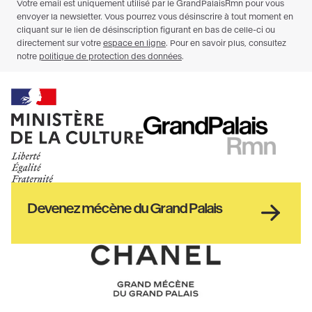
Ministère
RMN
de
GrandPalais
la
culture
Haut
Devenez mécène du Grand Palais
pied
de
page
Chanel