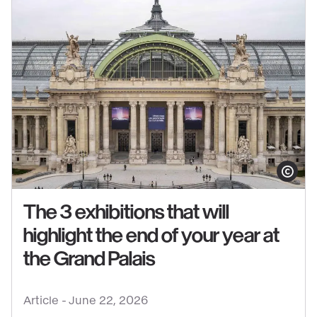
Show copy
The 3 exhibitions that will
highlight the end of your year at
See
the Grand Palais
content
:
Article -
June 22, 2026
The