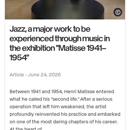
Show copy
Jazz, a major work to be
experienced through music in
the exhibition "Matisse 1941–
See
1954"
content
:
Jazz,
Article -
June 24, 2026
a
major
Between 1941 and 1954, Henri Matisse entered
work
what he called his “second life.” After a serious
operation that left him weakened, the artist
to
profoundly reinvented his practice and embarked
be
on one of the most daring chapters of his career.
experienced
At the heart of...