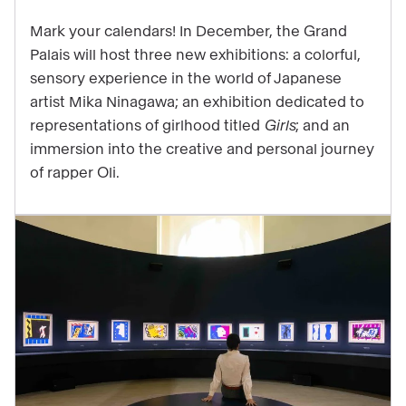
3
Mark your calendars! In December, the Grand
exhibitions
Palais will host three new exhibitions: a colorful,
that
sensory experience in the world of Japanese
will
artist Mika Ninagawa; an exhibition dedicated to
highlight
representations of girlhood titled
Girls
; and an
the
immersion into the creative and personal journey
end
of rapper Oli.
of
your
year
at
the
Grand
Palais