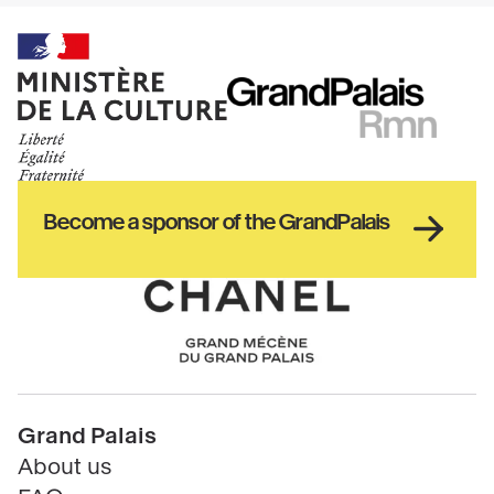
Ministère
RMN
de
GrandPalais
la
culture
Haut
Become a sponsor of the GrandPalais
pied
de
page
Chanel
Pied
Grand Palais
de
About us