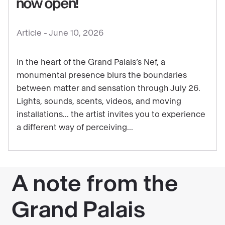
now open!
content
:
Article -
June 10, 2026
Get
ready
In the heart of the Grand Palais’s Nef, a
for
monumental presence blurs the boundaries
some
between matter and sensation through July 26.
starry
Lights, sounds, scents, videos, and moving
thrills:
installations... the artist invites you to experience
Laure
a different way of perceiving...
Prouvost’s
exhibition
is
now
open!