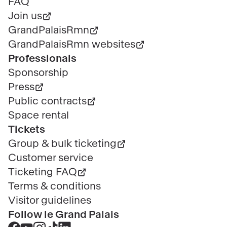
page
FAQ
Join us
GrandPalaisRmn
GrandPalaisRmn websites
Professionals
Sponsorship
Press
Public contracts
Space rental
Tickets
Group & bulk ticketing
Customer service
Ticketing FAQ
Terms & conditions
Visitor guidelines
Follow le Grand Palais