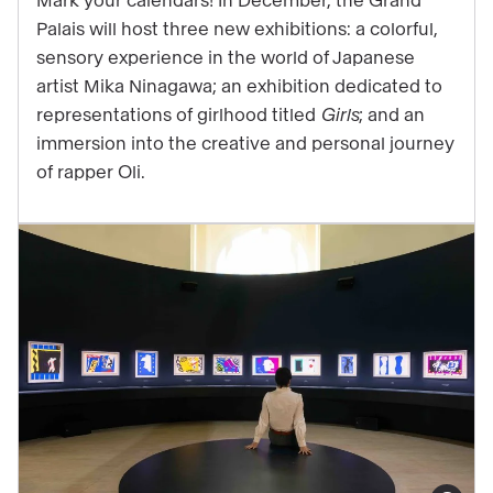
Mark your calendars! In December, the Grand
exhibitions
Palais will host three new exhibitions: a colorful,
that
sensory experience in the world of Japanese
will
artist Mika Ninagawa; an exhibition dedicated to
highlight
representations of girlhood titled
Girls
; and an
the
immersion into the creative and personal journey
end
of rapper Oli.
of
your
year
at
the
Grand
Palais