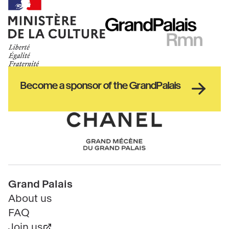
Ministère
RMN
de
GrandPalais
la
culture
Haut
Become a sponsor of the GrandPalais
pied
de
page
Chanel
Pied
Grand Palais
de
About us
page
FAQ
Join us