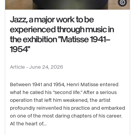
Show copy
Jazz, a major work to be
experienced through music in
the exhibition "Matisse 1941–
See
1954"
content
:
Jazz,
Article -
June 24, 2026
a
major
Between 1941 and 1954, Henri Matisse entered
work
what he called his “second life.” After a serious
operation that left him weakened, the artist
to
profoundly reinvented his practice and embarked
be
on one of the most daring chapters of his career.
experienced
At the heart of...
through
music