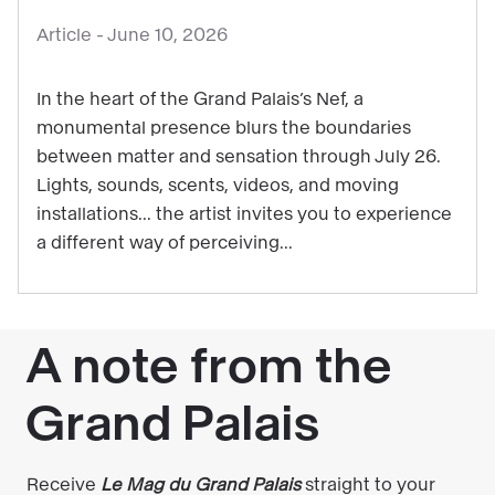
:
Article -
June 10, 2026
Get
ready
In the heart of the Grand Palais’s Nef, a
for
monumental presence blurs the boundaries
some
between matter and sensation through July 26.
starry
Lights, sounds, scents, videos, and moving
thrills:
installations... the artist invites you to experience
Laure
a different way of perceiving...
Prouvost’s
exhibition
is
now
open!