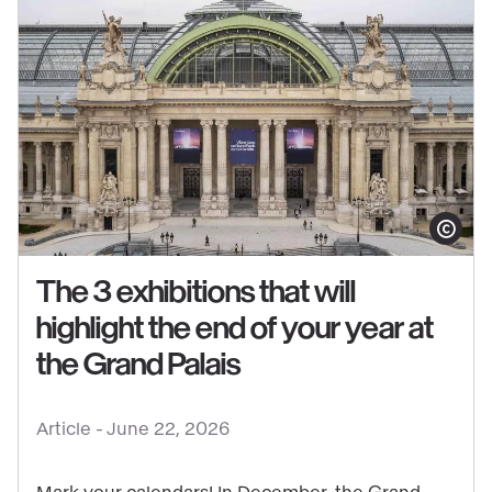
Show copy
The 3 exhibitions that will
highlight the end of your year at
See
the Grand Palais
content
:
Article -
June 22, 2026
The
3