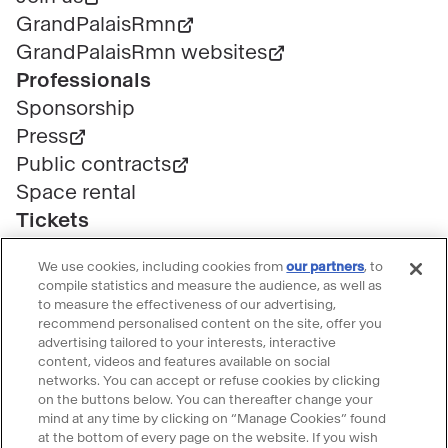
GrandPalaisRmn
GrandPalaisRmn websites
Professionals
Sponsorship
Press
Public contracts
Space rental
Tickets
Group & bulk ticketing
We use cookies, including cookies from
our partners
, to
Customer service
compile statistics and measure the audience, as well as
Ticketing FAQ
to measure the effectiveness of our advertising,
recommend personalised content on the site, offer you
Terms & conditions
advertising tailored to your interests, interactive
Visitor guidelines
content, videos and features available on social
networks. You can accept or refuse cookies by clicking
Follow le Grand Palais
on the buttons below. You can thereafter change your
mind at any time by clicking on “Manage Cookies” found
Accéder
Accéder
Accéder
Accéder
Accéder
at the bottom of every page on the website. If you wish