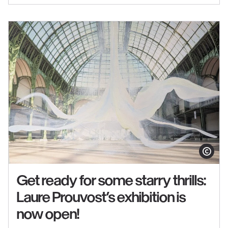
in
the
exhibition
"Matisse
1941–
1954"
Show copy
Get ready for some starry thrills:
Laure Prouvost’s exhibition is
See
now open!
content