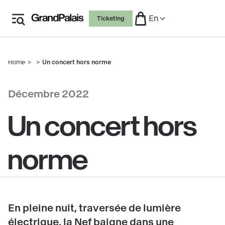
Skip
En
Ticketing
to
main
content
Home
Un concert hors norme
Breadcrumb
copyright
Décembre 2022
Un concert hors
norme
En pleine nuit, traversée de lumière
électrique, la Nef baigne dans une