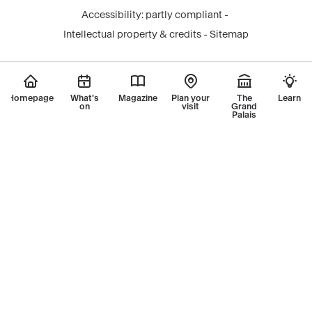
-
-
-
tok
-
légal
Accessibility: partly compliant
nouvelle
nouvelle
nouvelle
-
nouvelle
Intellectual property & credits
Sitemap
fenêtre
fenêtre
fenêtre
nouvelle
fenêtre
fenêtre
Homepage
What's
Magazine
Plan your
The
Learn
on
visit
Grand
Palais