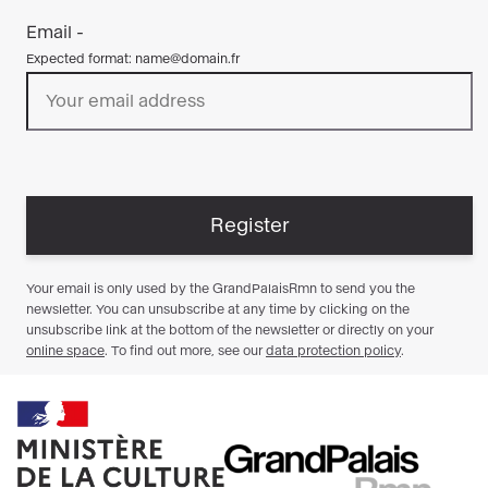
Ministère
RMN