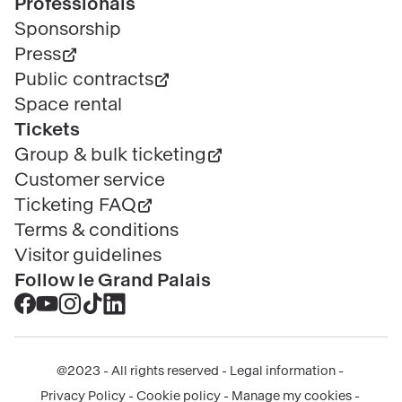
Professionals
Sponsorship
Press
Public contracts
Space rental
Tickets
Group & bulk ticketing
Customer service
Ticketing FAQ
Terms & conditions
Visitor guidelines
Follow le Grand Palais
Accéder
Accéder
Accéder
Accéder
Accéder
au
au
au
au
au
contenu
contenu
contenu
contenu
contenu
@2023 - All rights reserved
Legal information
Facebook
Youtube
Instagram
Tik
Linkedin
Menu
Privacy Policy
Cookie policy
Manage my cookies