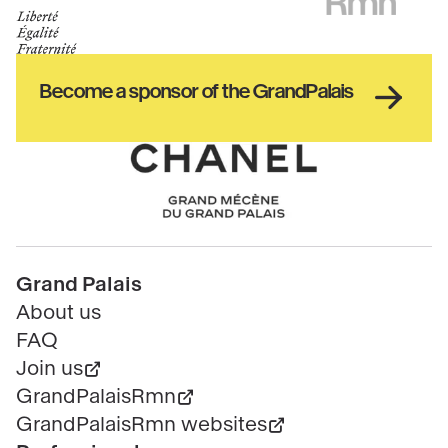
de
GrandPalais
la
culture
Haut
Become a sponsor of the GrandPalais
pied
de
page
Chanel
Pied
Grand Palais
de
About us
page
FAQ
Join us
GrandPalaisRmn
GrandPalaisRmn websites