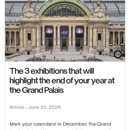
Show copy
The 3 exhibitions that will
highlight the end of your year at
See
the Grand Palais
content
:
Article -
June 22, 2026
The
3
Mark your calendars! In December, the Grand
exhibitions