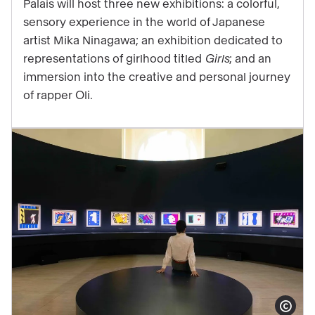
Palais will host three new exhibitions: a colorful,
that
sensory experience in the world of Japanese
will
artist Mika Ninagawa; an exhibition dedicated to
highlight
representations of girlhood titled
Girls
; and an
the
immersion into the creative and personal journey
end
of rapper Oli.
of
your
year
at
the
Grand
Palais
Show copy