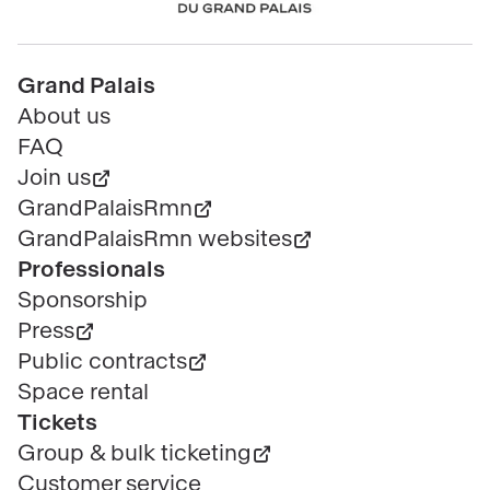
Pied
Grand Palais
de
About us
page
FAQ
Join us
GrandPalaisRmn
GrandPalaisRmn websites
Professionals
Sponsorship
Press
Public contracts
Space rental
Tickets
Group & bulk ticketing
Customer service