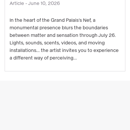
Article -
June 10, 2026
Get
ready
In the heart of the Grand Palais’s Nef, a
for
monumental presence blurs the boundaries
some
between matter and sensation through July 26.
starry
Lights, sounds, scents, videos, and moving
thrills:
installations... the artist invites you to experience
Laure
a different way of perceiving...
Prouvost’s
exhibition
is
now
open!