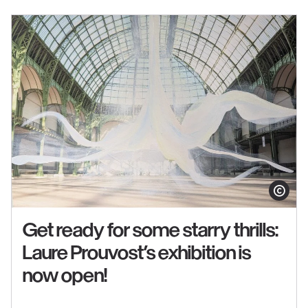
in
the
exhibition
"Matisse
1941–
1954"
Show copy
Get ready for some starry thrills:
Laure Prouvost’s exhibition is
See
now open!
content
: