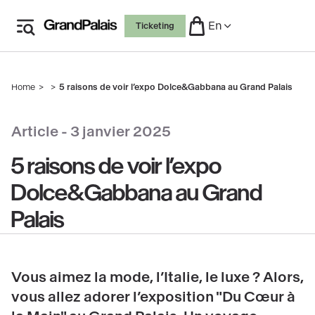
Skip
En
Ticketing
to
main
content
Home
5 raisons de voir l’expo Dolce&Gabbana au Grand Palais
Breadcrumb
copyright
Article -
3 janvier 2025
5 raisons de voir l’expo
Dolce&Gabbana au Grand
Palais
Vous aimez la mode, l’Italie, le luxe ? Alors,
vous allez adorer l’exposition "Du Cœur à