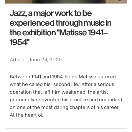
Jazz, a major work to be
experienced through music in
the exhibition "Matisse 1941–
See
1954"
content
:
Jazz,
Article -
June 24, 2026
a
major
Between 1941 and 1954, Henri Matisse entered
work
what he called his “second life.” After a serious
operation that left him weakened, the artist
to
profoundly reinvented his practice and embarked
be
on one of the most daring chapters of his career.
experienced
At the heart of...
through
music