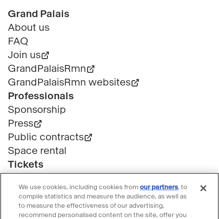
Pied
Grand Palais
de
About us
Co-conception
: Luz Mando
page
FAQ
Production
: Fabrice Gilberdy
Join us
GrandPalaisRmn
GrandPalaisRmn websites
Other
À propos de Milosh Łuczyński
Professionals
information
Sponsorship
Press
Public contracts
Space rental
Tickets
Group & bulk ticketing
We use cookies, including cookies from
our partners
, to
Customer service
compile statistics and measure the audience, as well as
Ticketing FAQ
to measure the effectiveness of our advertising,
recommend personalised content on the site, offer you