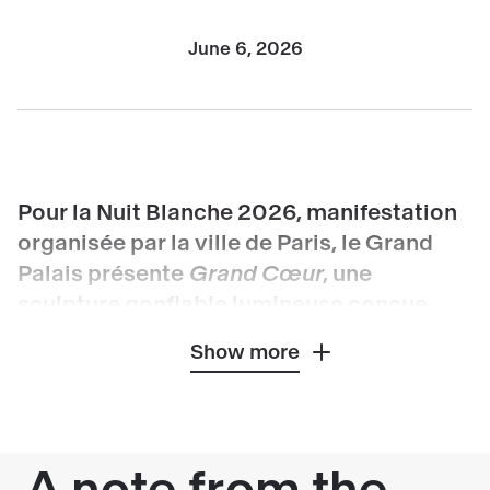
June 6, 2026
Pour la Nuit Blanche 2026, manifestation
organisée par la ville de Paris, le Grand
Palais présente
Grand Cœur
, une
sculpture gonflable lumineuse conçue
pour dialoguer avec l’espace public, le
Show more
paysage ou de vastes intérieurs. Installée
devant le monument, la sculpture devient
un espace d’expérience sensorielle et
émotionnelle à vivre pleinement.