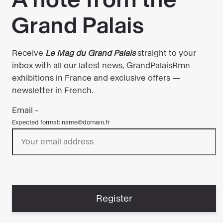
Avec sa forme épurée et son rouge intense,
Grand Cœur
s’impose par ses contrastes :
monumental mais fragile, vibrant mais
vulnérable. À sa base, le mot FEAR (peur), à peine
visible, rappelle la tension entre ouverture du
cœur et peur humaine. De jour, sa présence
interroge et attire le regard. De nuit, elle se
métamorphose en lanterne puissante, nous
enveloppant dans une lumière rouge vibrante.
Grand Cœur
invite à explorer la fragilité et la
force du cœur humain, questionnant notre
capacité à privilégier l’empathie et l’ouverture
sur la peur et la fermeture
.
Au-delà de
l'expérience physique, l'œuvre interroge nos
comportements numériques. Derrière son allure